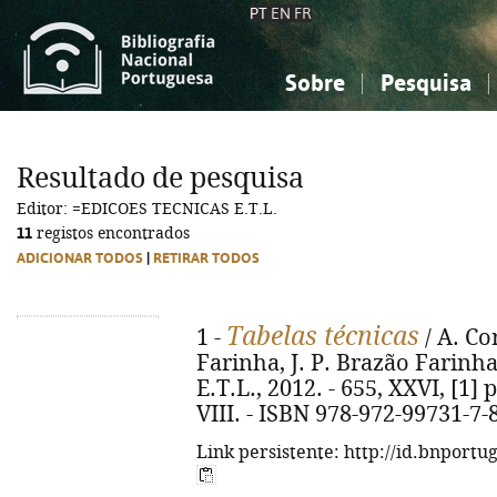
PT
EN
FR
Sobre
Pesquisa
Sobre a Bibliografia Nacional
Simples
Conhecimento, Informação...
Conhecimento, Informação...
Combinada
A
Resultado de pesquisa
Ciências sociais...
Ciências sociais...
Editor: =EDICOES TECNICAS E.T.L.
Arte, desporto...
Arte, desporto...
11
registos encontrados
ADICIONAR TODOS
|
RETIRAR TODOS
Tabelas técnicas
1 -
/ A. Co
Farinha, J. P. Brazão Farinha
E.T.L., 2012. - 655, XXVI, [1] p.
VIII. - ISBN 978-972-99731-7-
Link persistente: http://id.bnportu