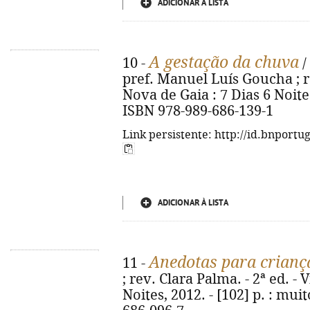
ADICIONAR À LISTA
A gestação da chuva
10 -
/
pref. Manuel Luís Goucha ; re
Nova de Gaia : 7 Dias 6 Noites, 
ISBN 978-989-686-139-1
Link persistente: http://id.bnportu
ADICIONAR À LISTA
Anedotas para crianç
11 -
; rev. Clara Palma. - 2ª ed. - 
Noites, 2012. - [102] p. : muit