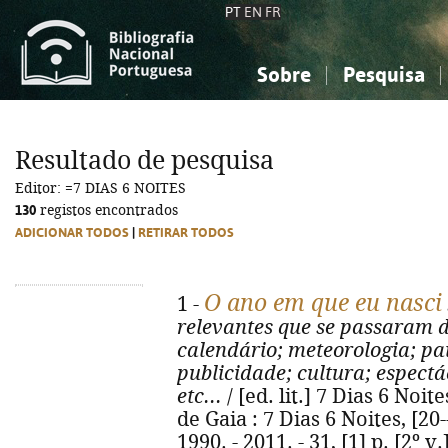
PT
EN
FR
Sobre
Pesquisa
Sobre a Bibliografia Nacional
Simples
Conhecimento, Informação...
Conhecimento, Informação...
Combinada
A
Resultado de pesquisa
Ciências sociais...
Ciências sociais...
Editor: =7 DIAS 6 NOITES
Arte, desporto...
Arte, desporto...
130
registos encontrados
ADICIONAR TODOS
|
RETIRAR TODOS
O ano em que eu nasci
1 -
relevantes que se passaram 
calendário; meteorologia; pa
publicidade; cultura; espectác
etc...
/ [ed. lit.] 7 Dias 6 Noit
de Gaia : 7 Dias 6 Noites, [20--]-
1990. - 2011. - 31, [1] p. [2º v.