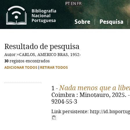
PT
EN
FR
Sobre
Pesquisa
Sobre a Bibliografia Nacional
Simples
Conhecimento, Informação...
Conhecimento, Informação...
Combinada
A
Resultado de pesquisa
Ciências sociais...
Ciências sociais...
Autor:=CARLOS, AMERICO BRAS, 1952-
Arte, desporto...
Arte, desporto...
30
registos encontrados
ADICIONAR TODOS
|
RETIRAR TODOS
Nada menos que a libe
1 -
Coimbra : Minotauro, 2025. - 
9204-55-3
Link persistente: http://id.bnportu