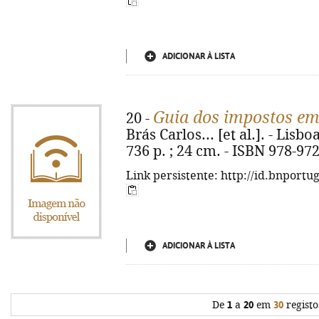
ADICIONAR À LISTA
Guia dos impostos em
20 -
Brás Carlos... [et al.]. - Lisbo
736 p. ; 24 cm. - ISBN 978-97
Link persistente: http://id.bnportu
ADICIONAR À LISTA
De
1
a
20
em
30
registo