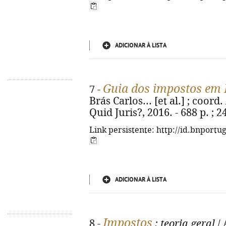
ADICIONAR À LISTA
Guia dos impostos em 
7 -
Brás Carlos... [et al.] ; coord
Quid Juris?, 2016. - 688 p. ; 
Link persistente: http://id.bnportu
ADICIONAR À LISTA
Impostos
8 -
: teoria geral
/ 