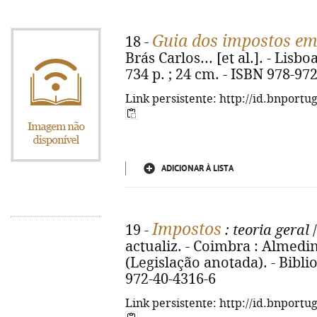
Guia dos impostos em
18 -
Brás Carlos... [et al.]. - Lisbo
734 p. ; 24 cm. - ISBN 978-97
Link persistente: http://id.bnportu
ADICIONAR À LISTA
Impostos
19 -
: teoria geral
/
actualiz. - Coimbra : Almedina
(Legislação anotada). - Biblio
972-40-4316-6
Link persistente: http://id.bnportu