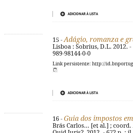
ADICIONAR À LISTA
Adágio, romanza e gr
15 -
Lisboa : Sobrius, D.L. 2012. - 
989-98144-0-0
Link persistente: http://id.bnportu
ADICIONAR À LISTA
Guia dos impostos em
16 -
Brás Carlos... [et al.] ; coord
Quid Juris?, 2012. - 672 p. : i