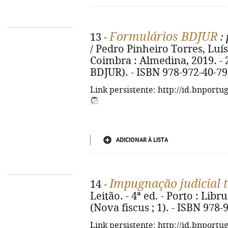
Formulários BDJUR
13 -
: 
/ Pedro Pinheiro Torres, Luísa
Coimbra : Almedina, 2019. - 2
BDJUR). - ISBN 978-972-40-79
Link persistente: http://id.bnportu
ADICIONAR À LISTA
Impugnação judicial t
14 -
Leitão. - 4ª ed. - Porto : Libr
(Nova fiscus ; 1). - ISBN 978
Link persistente: http://id.bnportu