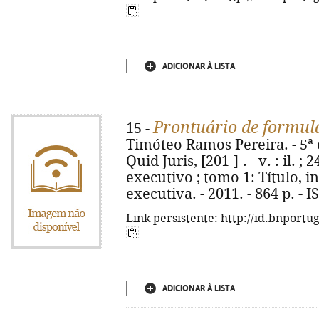
ADICIONAR À LISTA
Prontuário de formulá
15 -
Timóteo Ramos Pereira. - 5ª e
Quid Juris, [201-]-. - v. : il. ;
executivo ; tomo 1: Título, in
executiva. - 2011. - 864 p. -
Link persistente: http://id.bnportu
ADICIONAR À LISTA