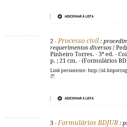
ADICIONAR À LISTA
Processo civil
2 -
: procedim
requerimentos diversos
/ Ped
Pinheiro Torres. - 3ª ed. - C
p. ; 21 cm. - (Formulários B
Link persistente: http://id.bnportu
ADICIONAR À LISTA
Formulários BDJUR
3 -
: p