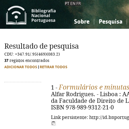
PT
EN
FR
Sobre
Pesquisa
Sobre a Bibliografia Nacional
Simples
Conhecimento, Informação...
Conhecimento, Informação...
Combinada
A
Resultado de pesquisa
Ciências sociais...
Ciências sociais...
CDU: =347.91/.95(469)(083.2)
Arte, desporto...
Arte, desporto...
37
registos encontrados
ADICIONAR TODOS
|
RETIRAR TODOS
Formulários e minutas 
1 -
Alfar Rodrigues. - Lisboa :
da Faculdade de Direito de Lis
ISBN 978-989-9312-21-0
Link persistente: http://id.bnportu