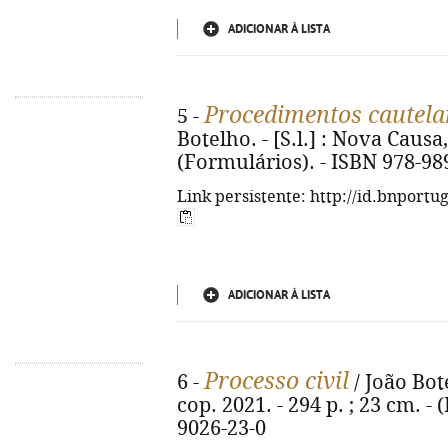
ADICIONAR À LISTA
Procedimentos cautelar
5 -
Botelho. - [S.l.] : Nova Causa,
(Formulários). - ISBN 978-98
Link persistente: http://id.bnportu
ADICIONAR À LISTA
Processo civil
6 -
/ João Bot
cop. 2021. - 294 p. ; 23 cm. -
9026-23-0