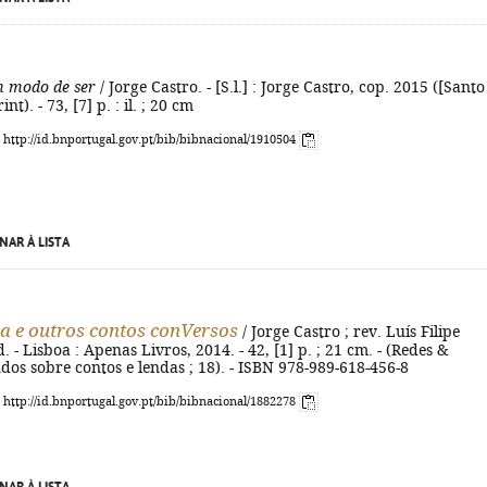
m modo de ser
/ Jorge Castro. - [S.l.] : Jorge Castro, cop. 2015 ([Santo
nt). - 73, [7] p. : il. ; 20 cm
: http://id.bnportugal.gov.pt/bib/bibnacional/1910504
NAR À LISTA
ia e outros contos conVersos
/ Jorge Castro ; rev. Luís Filipe
d. - Lisboa : Apenas Livros, 2014. - 42, [1] p. ; 21 cm. - (Redes &
dos sobre contos e lendas ; 18). - ISBN 978-989-618-456-8
: http://id.bnportugal.gov.pt/bib/bibnacional/1882278