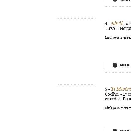
Abril
4 -
: u
Tirso] : Norpri
Link persistente
ADICIO
Ti Misér
5 -
Coelho. - 1ª e
enredos. Estu
Link persistente