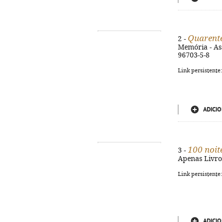
Quarent
2 -
Memória - Ass
96703-5-8
Link persistente
ADICIO
100 noi
3 -
Apenas Livros,
Link persistente
ADICIO