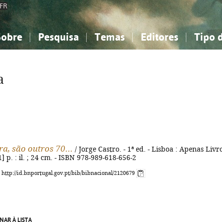
FR
Sobre
Pesquisa
Temas
Editores
Tipo 
obre a Bibliografia Nacional
imples
onhecimento, Informação...
onhecimento, Informação...
Combinada
A minha lista
Como utilizar
Filosofia, psicologia...
Filosofia, psicologia...
Perguntas frequente
a
iências sociais...
iências sociais...
Ciências exatas e naturais...
Ciências exatas e naturais...
rte, desporto...
rte, desporto...
Literatura, linguística...
Literatura, linguística...
ra, são outros 70...
/ Jorge Castro. - 1ª ed. - Lisboa : Apenas Livr
1] p. : il. ; 24 cm. - ISBN 978-989-618-656-2
: http://id.bnportugal.gov.pt/bib/bibnacional/2120679
NAR À LISTA