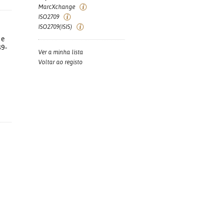
MarcXchange
ISO2709
ISO2709(ISIS)
 e
89-
Ver a minha lista
Voltar ao registo