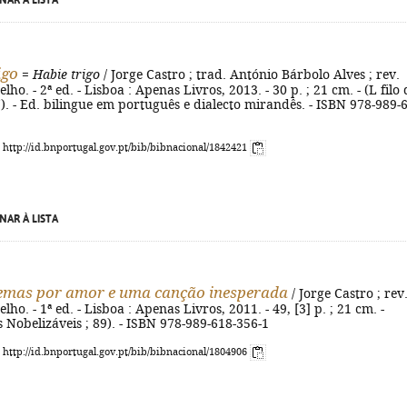
NAR À LISTA
igo
=
Habie trigo
/ Jorge Castro ; trad. António Bárbolo Alves ; rev.
elho. - 2ª ed. - Lisboa : Apenas Livros, 2013. - 30 p. ; 21 cm. - (L filo 
7). - Ed. bilingue em português e dialecto mirandês. - ISBN 978-989-
: http://id.bnportugal.gov.pt/bib/bibnacional/1842421
NAR À LISTA
emas por amor e uma canção inesperada
/ Jorge Castro ; rev
elho. - 1ª ed. - Lisboa : Apenas Livros, 2011. - 49, [3] p. ; 21 cm. -
s Nobelizáveis ; 89). - ISBN 978-989-618-356-1
: http://id.bnportugal.gov.pt/bib/bibnacional/1804906