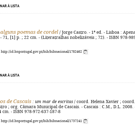
NAR À LISTA
alguns poemas de cordel
/ Jorge Castro. - 1ª ed. - Lisboa : Apen
- 71, [1] p. ; 22 cm. - (Literatralhas nobelizáveis ; 72). - ISBN 978-98
: http://id.bnportugal.gov.pt/bib/bibnacional/1782462
NAR À LISTA
os de Cascais
: um mar de escritas
/ coord. Helena Xavier ; coord
stro ; org. Câmara Municipal de Cascais. - Cascais : C.M., D.L. 2008. 
 24 cm. - ISBN 978-972-637-187-8
: http://id.bnportugal.gov.pt/bib/bibnacional/1737241