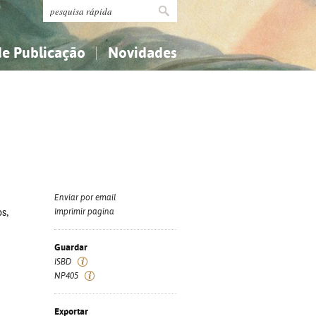
de Publicação
Novidades
s
Religião...
Religião...
Ciências aplicadas...
Ciências aplicadas...
História, geografia, biografias...
História, geografia, biografias...
Enviar por email
os,
Imprimir página
Guardar
ISBD
NP405
Exportar