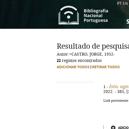
PT
EN
S
S
C
C
Resultado de pesquis
C
C
Autor:=CASTRO, JORGE, 1952-
A
A
22
registos encontrados
ADICIONAR TODOS
|
RETIRAR TODOS
Isto, ago
1 -
2022. - 385, [
Link persistente
ADICIO