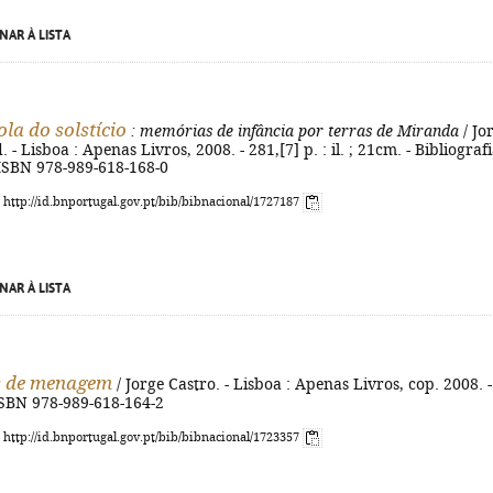
NAR À LISTA
la do solstício
: memórias de infância por terras de Miranda
/ Jo
d. - Lisboa : Apenas Livros, 2008. - 281,[7] p. : il. ; 21cm. - Bibliografi
 ISBN 978-989-618-168-0
: http://id.bnportugal.gov.pt/bib/bibnacional/1727187
NAR À LISTA
 de menagem
/ Jorge Castro. - Lisboa : Apenas Livros, cop. 2008. -
 ISBN 978-989-618-164-2
: http://id.bnportugal.gov.pt/bib/bibnacional/1723357