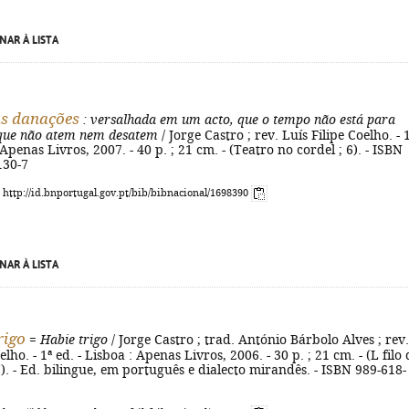
NAR À LISTA
s danações
: versalhada em um acto, que o tempo não está para
 que não atem nem desatem
/ Jorge Castro ; rev. Luís Filipe Coelho. - 
 Apenas Livros, 2007. - 40 p. ; 21 cm. - (Teatro no cordel ; 6). - ISBN
130-7
: http://id.bnportugal.gov.pt/bib/bibnacional/1698390
NAR À LISTA
rigo
=
Habie trigo
/ Jorge Castro ; trad. António Bárbolo Alves ; rev.
elho. - 1ª ed. - Lisboa : Apenas Livros, 2006. - 30 p. ; 21 cm. - (L filo 
7). - Ed. bilingue, em português e dialecto mirandês. - ISBN 989-618-