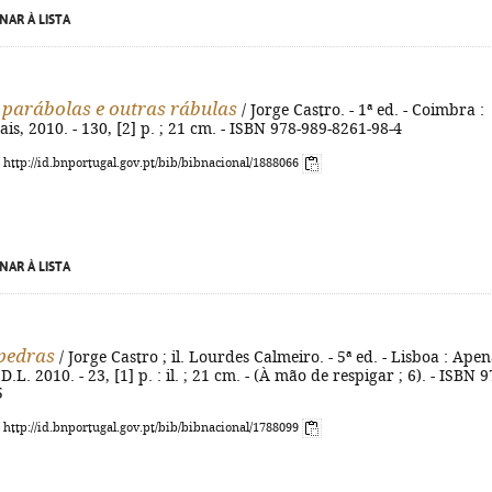
NAR À LISTA
 parábolas e outras rábulas
/ Jorge Castro. - 1ª ed. - Coimbra :
is, 2010. - 130, [2] p. ; 21 cm. - ISBN 978-989-8261-98-4
: http://id.bnportugal.gov.pt/bib/bibnacional/1888066
NAR À LISTA
pedras
/ Jorge Castro ; il. Lourdes Calmeiro. - 5ª ed. - Lisboa : Ape
D.L. 2010. - 23, [1] p. : il. ; 21 cm. - (À mão de respigar ; 6). - ISBN 9
5
: http://id.bnportugal.gov.pt/bib/bibnacional/1788099