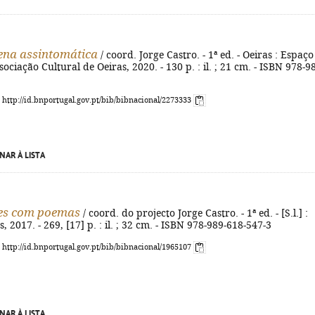
ena assintomática
/ coord. Jorge Castro. - 1ª ed. - Oeiras : Espaço
ociação Cultural de Oeiras, 2020. - 130 p. : il. ; 21 cm. - ISBN 978-9
: http://id.bnportugal.gov.pt/bib/bibnacional/2273333
NAR À LISTA
tes com poemas
/ coord. do projecto Jorge Castro. - 1ª ed. - [S.l.] :
 2017. - 269, [17] p. : il. ; 32 cm. - ISBN 978-989-618-547-3
: http://id.bnportugal.gov.pt/bib/bibnacional/1965107
NAR À LISTA