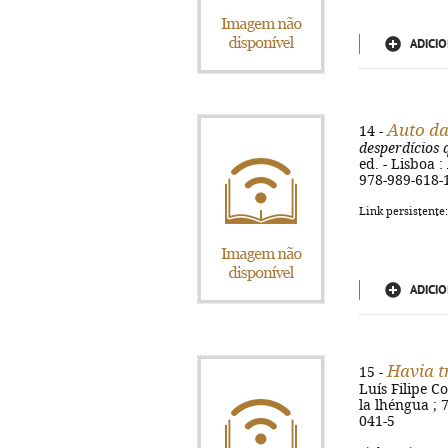
ADICIO
Auto da
14 -
desperdícios
ed. - Lisboa :
978-989-618-
Link persistente
ADICIO
Havia t
15 -
Luís Filipe Co
la lhéngua ; 
041-5