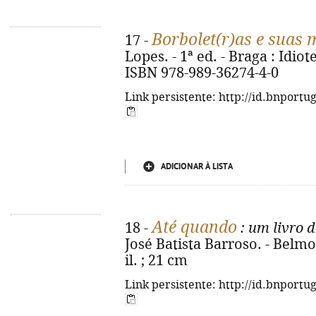
Borbolet(r)as e suas 
17 -
Lopes. - 1ª ed. - Braga : Idiot
ISBN 978-989-36274-4-0
Link persistente: http://id.bnportu
ADICIONAR À LISTA
Até quando
18 -
: um livro 
José Batista Barroso. - Belmont
il. ; 21 cm
Link persistente: http://id.bnportu