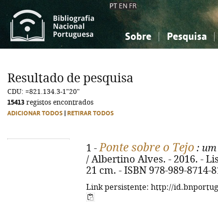
PT
EN
FR
Sobre
Pesquisa
Sobre a Bibliografia Nacional
Simples
Conhecimento, Informação...
Conhecimento, Informação...
Combinada
A
Resultado de pesquisa
Ciências sociais...
Ciências sociais...
CDU: =821.134.3-1"20"
Arte, desporto...
Arte, desporto...
15413
registos encontrados
ADICIONAR TODOS
|
RETIRAR TODOS
Ponte sobre o Tejo
1 -
: um 
/ Albertino Alves. - 2016. - Lis
21 cm. - ISBN 978-989-8714-8
Link persistente: http://id.bnportu