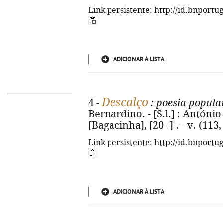
Link persistente: http://id.bnportu
ADICIONAR À LISTA
Descalço
4 -
: poesia popula
Bernardino. - [S.l.] : Antón
[Bagacinha], [20--]-. - v. (113, 
Link persistente: http://id.bnportu
ADICIONAR À LISTA