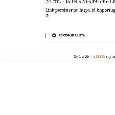
24 cm. - ISBN 978-989-586-30
Link persistente: http://id.bnportu
ADICIONAR À LISTA
De
1
a
20
em
15413
regis