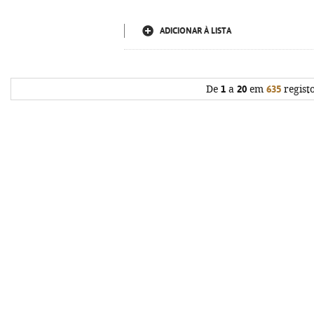
ADICIONAR À LISTA
De
1
a
20
em
635
regist