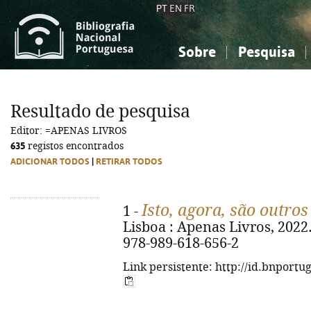
PT
EN
FR
Sobre
Pesquisa
Sobre a Bibliografia Nacional
Simples
Conhecimento, Informação...
Conhecimento, Informação...
Combinada
A
Resultado de pesquisa
Ciências sociais...
Ciências sociais...
Editor: =APENAS LIVROS
Arte, desporto...
Arte, desporto...
635
registos encontrados
ADICIONAR TODOS
|
RETIRAR TODOS
Isto, agora, são outros 
1 -
Lisboa : Apenas Livros, 2022. -
978-989-618-656-2
Link persistente: http://id.bnportu