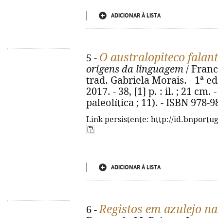
ADICIONAR À LISTA
O australopiteco falan
5 -
origens da linguagem
/ Franc
trad. Gabriela Morais. - 1ª ed
2017. - 38, [1] p. : il. ; 21 c
paleolítica ; 11). - ISBN 978-
Link persistente: http://id.bnportu
ADICIONAR À LISTA
Registos em azulejo n
6 -