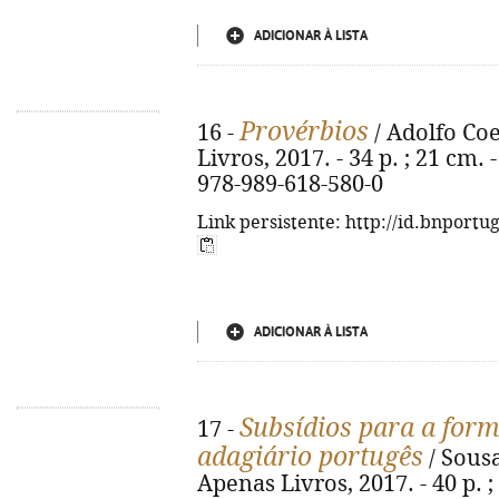
ADICIONAR À LISTA
Provérbios
16 -
/ Adolfo Coe
Livros, 2017. - 34 p. ; 21 cm. 
978-989-618-580-0
Link persistente: http://id.bnportu
ADICIONAR À LISTA
Subsídios para a form
17 -
adagiário portugês
/ Sousa
Apenas Livros, 2017. - 40 p. ;