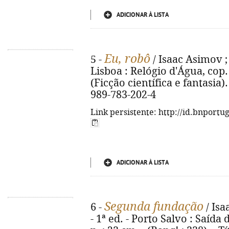
ADICIONAR À LISTA
Eu, robô
5 -
/ Isaac Asimov ;
Lisboa : Relógio d'Água, cop. 2
(Ficção científica e fantasia). 
989-783-202-4
Link persistente: http://id.bnportu
ADICIONAR À LISTA
Segunda fundação
6 -
/ Isa
- 1ª ed. - Porto Salvo : Saída