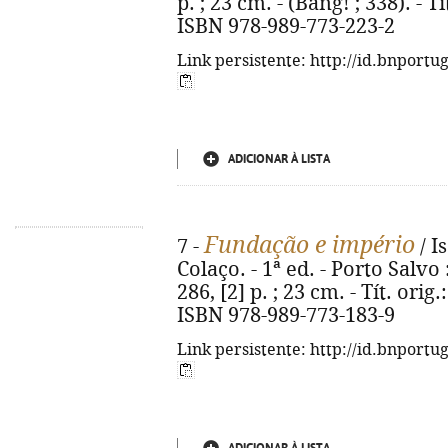
p. ; 23 cm. - (Bang! ; 338). - 
ISBN 978-989-773-223-2
Link persistente: http://id.bnportu
ADICIONAR À LISTA
Fundação e império
7 -
/ I
Colaço. - 1ª ed. - Porto Salvo
286, [2] p. ; 23 cm. - Tít. or
ISBN 978-989-773-183-9
Link persistente: http://id.bnportu