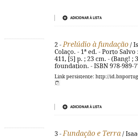
ADICIONAR À LISTA
Prelúdio à fundação
2 -
/ I
Colaço. - 1ª ed. - Porto Salvo
411, [5] p. ; 23 cm. - (Bang! ; 
foundation. - ISBN 978-989-7
Link persistente: http://id.bnportu
ADICIONAR À LISTA
Fundação e Terra
3 -
/ Isaa