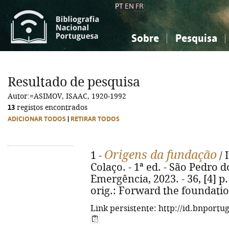
PT
EN
FR
Sobre
Pesquisa
Sobre a Bibliografia Nacional
Simples
Conhecimento, Informação...
Conhecimento, Informação...
Combinada
A
Resultado de pesquisa
Ciências sociais...
Ciências sociais...
Autor:=ASIMOV, ISAAC, 1920-1992
Arte, desporto...
Arte, desporto...
13
registos encontrados
ADICIONAR TODOS
|
RETIRAR TODOS
Origens da fundação
1 -
/ 
Colaço. - 1ª ed. - São Pedro d
Emergência, 2023. - 36, [4] p. ;
orig.: Forward the foundatio
Link persistente: http://id.bnportu