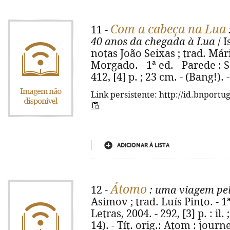
Com a cabeça na Lua
11 -
40 anos da chegada à Lua
/ I
notas João Seixas ; trad. Már
Morgado. - 1ª ed. - Parede : 
412, [4] p. ; 23 cm. - (Bang!)
Link persistente: http://id.bnportu
ADICIONAR À LISTA
Átomo
12 -
: uma viagem pel
Asimov ; trad. Luís Pinto. - 1
Letras, 2004. - 292, [3] p. : il
14). - Tít. orig.: Atom : jou