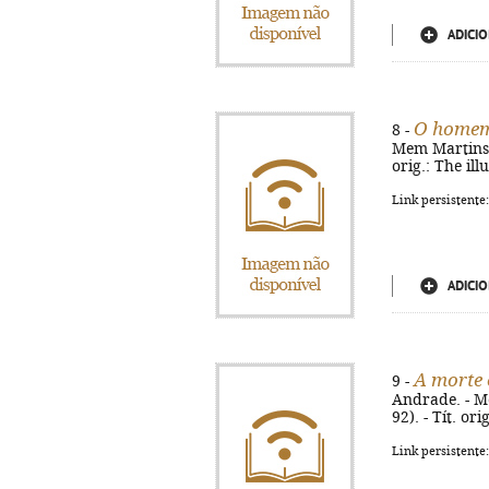
ADICIO
O homem
8 -
Mem Martins :
orig.: The il
Link persistente
ADICIO
A morte 
9 -
Andrade. - Me
92). - Tít. or
Link persistente