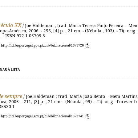
século XX
/ Joe Haldeman ; trad. Maria Teresa Pinto Pereira. - Me
pa-América, 2006. - 256, [4] p. ; 21 cm. - (Nébula ; 103). - Tít. orig.:
. - ISBN 972-1-05705-3
: http://id.bnportugal.gov.pt/bib/bibnacional/1673726
NAR À LISTA
de sempre
/ Joe Haldeman ; trad. Maria João Bento. - Mem Martins 
, 2005. - 211, [3] p. ; 21 cm. - (Nébula ; 99). - Tít. orig.: Forever fr
-05530-1
: http://id.bnportugal.gov.pt/bib/bibnacional/1372741