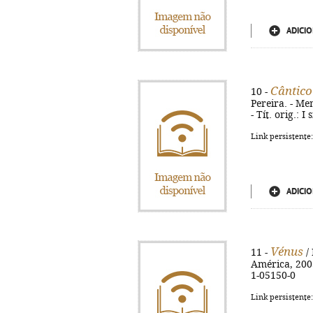
ADICIO
Cântic
10 -
Pereira. - Me
- Tít. orig.: 
Link persistente
ADICIO
Vénus
11 -
/ 
América, 2003.
1-05150-0
Link persistente