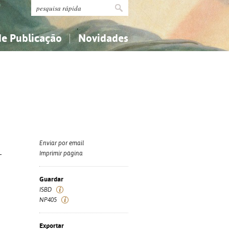
de Publicação
Novidades
s
Religião...
Religião...
Ciências aplicadas...
Ciências aplicadas...
História, geografia, biografias...
História, geografia, biografias...
Enviar por email
-
Imprimir página
Guardar
ISBD
NP405
Exportar