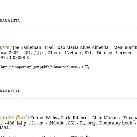
NAR À LISTA
mpre
/ Joe Haldeman ; trad. João Maria Alves Almeida. - Mem Martin
, 2002. - 281, [1] p. ; 21 cm. - (Nébula ; 87). - Tít. orig.: Forever
 972-1-05058-X
: http://id.bnportugal.gov.pt/bib/bibnacional/1096881
NAR À LISTA
 juízo final
/ Connie Willis / Carla Ribeiro. - Mem Martins : Europ
 - 488, [4] p. ; 21 cm. - (Nébula ; 85). - Tít. orig.: Doomsday book. -
4894-1