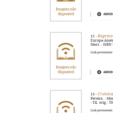
ADICIO
Regress
12 -
Europa-América
Mars. - ISBN
Link persistente
ADICIO
Crónic
13 -
Pereira. - Me
- Tít. orig.:
Link persistente