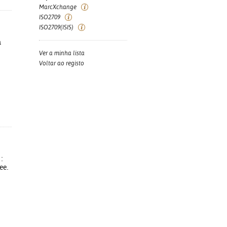
MarcXchange
ISO2709
ISO2709(ISIS)
m
Ver a minha lista
Voltar ao registo
:
ee.