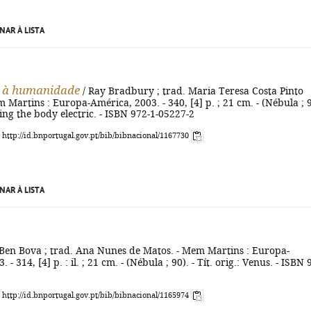
NAR À LISTA
o à humanidade
/ Ray Bradbury ; trad. Maria Teresa Costa Pinto
m Martins : Europa-América, 2003. - 340, [4] p. ; 21 cm. - (Nébula ; 9
I sing the body electric. - ISBN 972-1-05227-2
: http://id.bnportugal.gov.pt/bib/bibnacional/1167730
NAR À LISTA
Ben Bova ; trad. Ana Nunes de Matos. - Mem Martins : Europa-
 - 314, [4] p. : il. ; 21 cm. - (Nébula ; 90). - Tít. orig.: Venus. - ISBN 
: http://id.bnportugal.gov.pt/bib/bibnacional/1165974