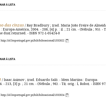
NAR À LISTA
so das cinzas
/ Ray Bradbury ; trad. Maria João Freire de Almeida
Europa-América, 2004. - 208, [4] p. : il. ; 21 cm. - (Nébula ; 95). - T
he dust returned. - ISBN 972-1-05424-0
: http://id.bnportugal.gov.pt/bib/bibnacional/1332822
NAR À LISTA
t
/ Isaac Asimov ; trad. Eduardo Saló. - Mem Martins : Europa-
 - 213, [3] p. ; 21 cm. - (Nébula ; 96). - Tít. orig.: I, Robot. - ISBN 97
: http://id.bnportugal.gov.pt/bib/bibnacional/1332824