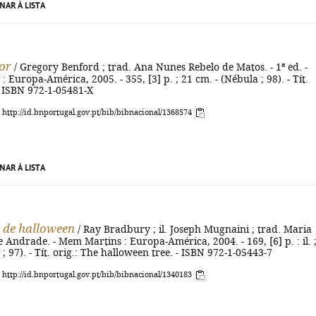
NAR À LISTA
or
/ Gregory Benford ; trad. Ana Nunes Rebelo de Matos. - 1ª ed. -
 Europa-América, 2005. - 355, [3] p. ; 21 cm. - (Nébula ; 98). - Tít.
 - ISBN 972-1-05481-X
: http://id.bnportugal.gov.pt/bib/bibnacional/1368574
NAR À LISTA
 de halloween
/ Ray Bradbury ; il. Joseph Mugnaini ; trad. Maria
e Andrade. - Mem Martins : Europa-América, 2004. - 169, [6] p. : il. 
; 97). - Tít. orig.: The halloween tree. - ISBN 972-1-05443-7
: http://id.bnportugal.gov.pt/bib/bibnacional/1340183