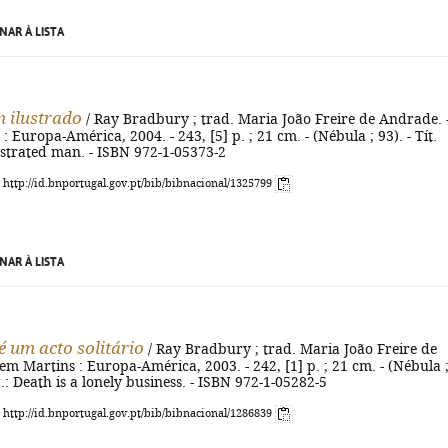
NAR À LISTA
 ilustrado
/ Ray Bradbury ; trad. Maria João Freire de Andrade. 
 Europa-América, 2004. - 243, [5] p. ; 21 cm. - (Nébula ; 93). - Tít.
lustrated man. - ISBN 972-1-05373-2
: http://id.bnportugal.gov.pt/bib/bibnacional/1325799
NAR À LISTA
é um acto solitário
/ Ray Bradbury ; trad. Maria João Freire de
m Martins : Europa-América, 2003. - 242, [1] p. ; 21 cm. - (Nébula 
ig.: Death is a lonely business. - ISBN 972-1-05282-5
: http://id.bnportugal.gov.pt/bib/bibnacional/1286839