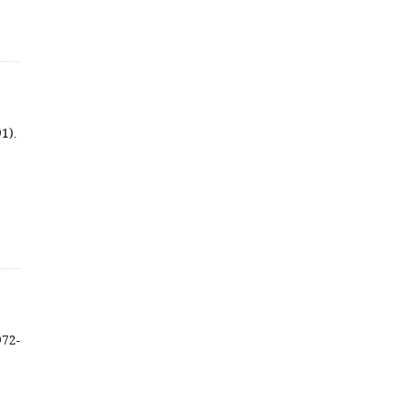
1).
972-