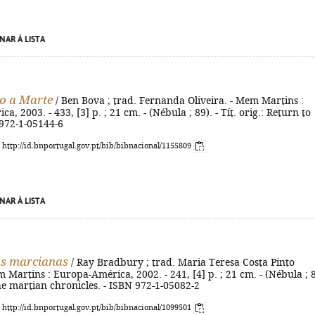
NAR À LISTA
o a Marte
/ Ben Bova ; trad. Fernanda Oliveira. - Mem Martins :
, 2003. - 433, [3] p. ; 21 cm. - (Nébula ; 89). - Tít. orig.: Return to
 972-1-05144-6
: http://id.bnportugal.gov.pt/bib/bibnacional/1155809
NAR À LISTA
as marcianas
/ Ray Bradbury ; trad. Maria Teresa Costa Pinto
m Martins : Europa-América, 2002. - 241, [4] p. ; 21 cm. - (Nébula ; 8
 The martian chronicles. - ISBN 972-1-05082-2
: http://id.bnportugal.gov.pt/bib/bibnacional/1099501