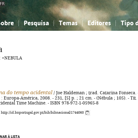
FR
Sobre
Pesquisa
Temas
Editores
Tipo 
obre a Bibliografia Nacional
imples
onhecimento, Informação...
onhecimento, Informação...
Combinada
A minha lista
Como utilizar
Filosofia, psicologia...
Filosofia, psicologia...
Perguntas frequente
a
iências sociais...
iências sociais...
Ciências exatas e naturais...
Ciências exatas e naturais...
o: =NEBULA
rte, desporto...
rte, desporto...
Literatura, linguística...
Literatura, linguística...
a do tempo acidental
/ Joe Haldeman ; trad. Catarina Fonseca. 
 Europa-América, 2008. - 231, [5] p. ; 21 cm. - (Nébula ; 105). - Tít.
cidental Time Machine. - ISBN 978-972-1-05965-8
: http://id.bnportugal.gov.pt/bib/bibnacional/1744060
NAR À LISTA