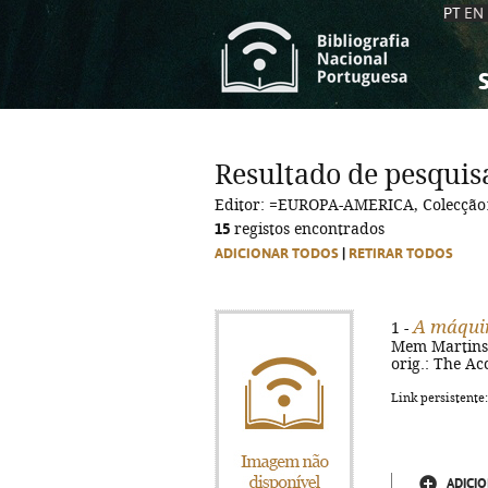
PT
EN
S
S
C
C
Resultado de pesquis
C
C
Editor: =EUROPA-AMERICA, Colecçã
A
A
15
registos encontrados
ADICIONAR TODOS
|
RETIRAR TODOS
A máquin
1 -
Mem Martins :
orig.: The Ac
Link persistente
ADICIO