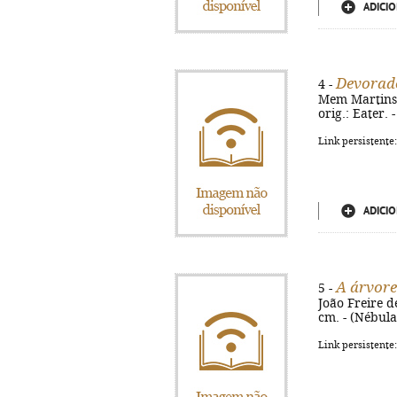
ADICIO
Devorad
4 -
Mem Martins :
orig.: Eater.
Link persistente
ADICIO
A árvore
5 -
João Freire d
cm. - (Nébula 
Link persistente