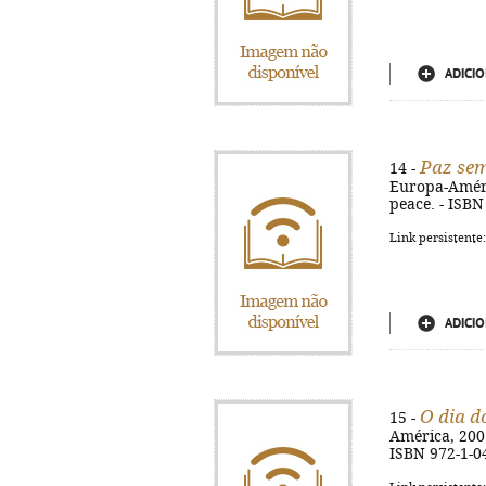
ADICIO
Paz se
14 -
Europa-América
peace. - ISBN
Link persistente
ADICIO
O dia do
15 -
América, 2001.
ISBN 972-1-0