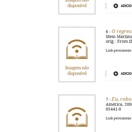
ADICIO
O regres
6 -
Mem Martins : 
orig.: From t
Link persistente
ADICIO
Eu, robo
7 -
América, 2004.
05441-0
Link persistente