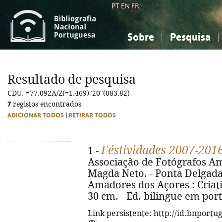
PT
EN
FR
Sobre
Pesquisa
Sobre a Bibliografia Nacional
Simples
Conhecimento, Informação...
Conhecimento, Informação...
Combinada
A
Resultado de pesquisa
Ciências sociais...
Ciências sociais...
CDU: =77.092A/Z(=1:469)"20"(083.82)
Arte, desporto...
Arte, desporto...
7
registos encontrados
ADICIONAR TODOS
|
RETIRAR TODOS
Féstividades 2007-201
1 -
Associação de Fotógrafos Am
Magda Neto. - Ponta Delgada
Amadores dos Açores : Criativa
30 cm. - Ed. bilingue em por
Link persistente: http://id.bnportu