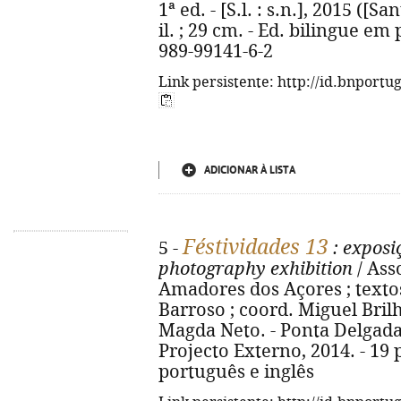
1ª ed. - [S.l. : s.n.], 2015 ([Sa
il. ; 29 cm. - Ed. bilingue em
989-99141-6-2
Link persistente: http://id.bnportu
ADICIONAR À LISTA
Féstividades 13
5 -
: exposi
photography exhibition
/ Ass
Amadores dos Açores ; texto
Barroso ; coord. Miguel Brilh
Magda Neto. - Ponta Delgada 
Projecto Externo, 2014. - 19 p.
português e inglês