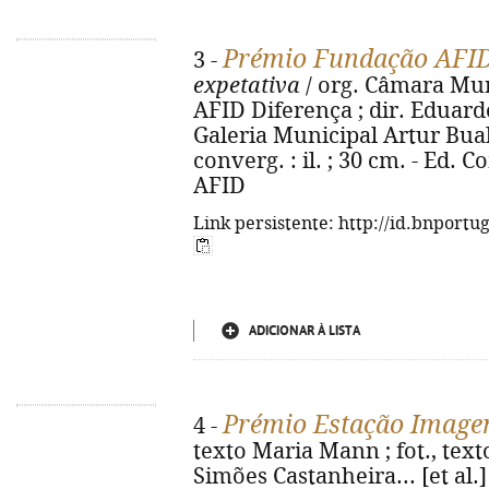
Prémio Fundação AFI
3 -
expetativa
/ org. Câmara Mu
AFID Diferença ; dir. Eduar
Galeria Municipal Artur Bual, 
converg. : il. ; 30 cm. - Ed
AFID
Link persistente: http://id.bnportu
ADICIONAR À LISTA
Prémio Estação Image
4 -
texto Maria Mann ; fot., tex
Simões Castanheira... [et al.] 