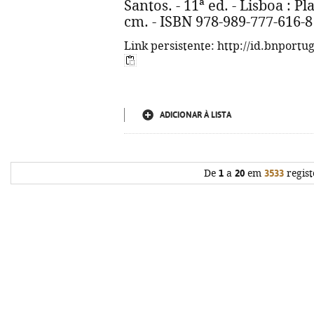
Santos. - 11ª ed. - Lisboa : Plan
cm. - ISBN 978-989-777-616-8
Link persistente: http://id.bnportu
ADICIONAR À LISTA
De
1
a
20
em
3533
regist