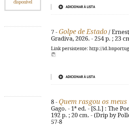
ADICIONAR À LISTA
Golpe de Estado
7 -
/ Ernest
Gradiva, 2026. - 254 p. ; 23 
Link persistente: http://id.bnportu
ADICIONAR À LISTA
Quem rasgou os meus l
8 -
Gago. - 1ª ed. - [S.l.] : The 
192 p. ; 20 cm. - (Drip by Pol
57-8