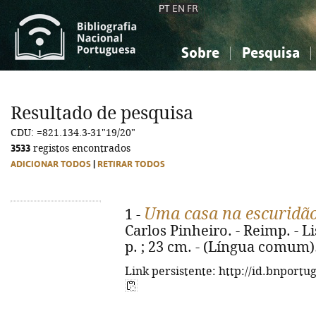
PT
EN
FR
Sobre
Pesquisa
Sobre a Bibliografia Nacional
Simples
Conhecimento, Informação...
Conhecimento, Informação...
Combinada
A
Resultado de pesquisa
Ciências sociais...
Ciências sociais...
CDU: =821.134.3-31"19/20"
Arte, desporto...
Arte, desporto...
3533
registos encontrados
ADICIONAR TODOS
|
RETIRAR TODOS
Uma casa na escuridã
1 -
Carlos Pinheiro. - Reimp. - Li
p. ; 23 cm. - (Língua comum)
Link persistente: http://id.bnportu