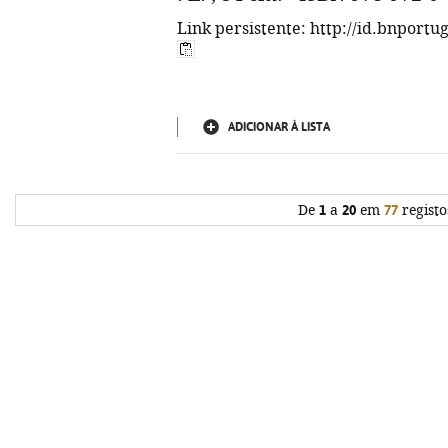
Link persistente: http://id.bnportu
ADICIONAR À LISTA
De
1
a
20
em
77
registo