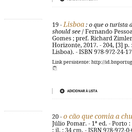
Lisboa
19 -
: o que o turista 
should see
/ Fernando Pessoa
Gomes ; pref. Richard Zimler. 
Horizonte, 2017. - 204, [3] p. :
Lisboa). - ISBN 978-972-24-1
Link persistente: http://id.bnportu
ADICIONAR À LISTA
o cão que comia a ch
20 -
Júlio Pomar. - 1ª ed. - Porto :
: il. ; 34 cm. - ISBN 978-972-0