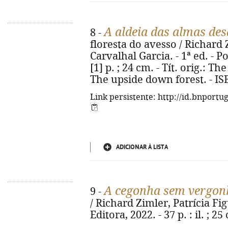
A aldeia das almas de
8 -
floresta do avesso / Richard 
Carvalhal Garcia. - 1ª ed. - Po
[1] p. ; 24 cm. - Tít. orig.: T
The upside down forest. - IS
Link persistente: http://id.bnportu
ADICIONAR À LISTA
A cegonha sem vergon
9 -
/ Richard Zimler, Patrícia Fig
Editora, 2022. - 37 p. : il. ; 