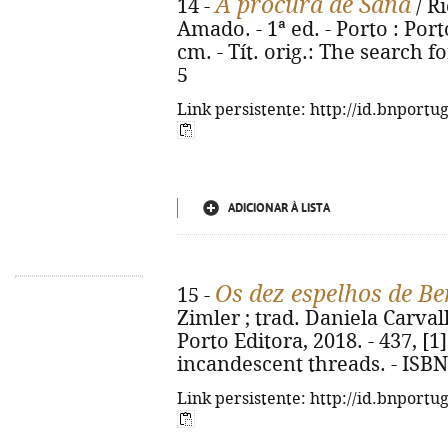
À procura de Sana
14 -
/ Ri
Amado. - 1ª ed. - Porto : Porto
cm. - Tít. orig.: The search f
5
Link persistente: http://id.bnportu
ADICIONAR À LISTA
Os dez espelhos de B
15 -
Zimler ; trad. Daniela Carvalh
Porto Editora, 2018. - 437, [1] 
incandescent threads. - ISBN
Link persistente: http://id.bnportu