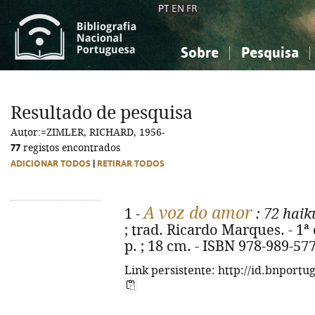
PT
EN
FR
Sobre
Pesquisa
Sobre a Bibliografia Nacional
Simples
Conhecimento, Informação...
Conhecimento, Informação...
Combinada
A
Resultado de pesquisa
Ciências sociais...
Ciências sociais...
Autor:=ZIMLER, RICHARD, 1956-
Arte, desporto...
Arte, desporto...
77
registos encontrados
ADICIONAR TODOS
|
RETIRAR TODOS
A voz do amor
1 -
: 72 haik
; trad. Ricardo Marques. - 1ª e
p. ; 18 cm. - ISBN 978-989-57
Link persistente: http://id.bnportu