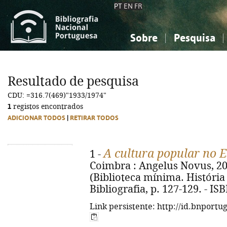
PT
EN
FR
Sobre
Pesquisa
Sobre a Bibliografia Nacional
Simples
Conhecimento, Informação...
Conhecimento, Informação...
Combinada
A
Resultado de pesquisa
Ciências sociais...
Ciências sociais...
CDU: =316.7(469)"1933/1974"
Arte, desporto...
Arte, desporto...
1
registos encontrados
ADICIONAR TODOS
|
RETIRAR TODOS
A cultura popular no 
1 -
Coimbra : Angelus Novus, 2010. 
(Biblioteca mínima. História ;
Bibliografia, p. 127-129. - I
Link persistente: http://id.bnportu