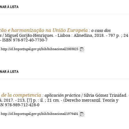
NAR À LISTA
ção e harmonização na União Europeia
: o caso dos
s
/ Miguel Gorjão-Henriques. - Lisboa : Almedina, 2018. - 797 p. ; 24
. - ISBN 978-972-40-7730-7
: http://id.bnportugal.gov.pt/bib/bibnacional/2003825
NAR À LISTA
 de la competencia
: aplicación práctica
/ Sílvia Gómez Trinidad. 
, 2017. - 213, [7] p. : il. ; 21 cm. - (Derecho mercantil. Teoría y
SBN 978-989-712-428-0
: http://id.bnportugal.gov.pt/bib/bibnacional/1979401