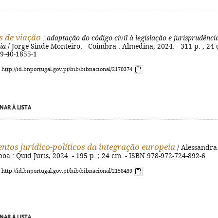
s de viação
: adaptação do código civil à legislação e jurisprudênci
ia
/ Jorge Sinde Monteiro. - Coimbra : Almedina, 2024. - 311 p. ; 24
89-40-1855-1
: http://id.bnportugal.gov.pt/bib/bibnacional/2170374
NAR À LISTA
tos jurídico-políticos da integração europeia
/ Alessandra
sboa : Quid Juris, 2024. - 195 p. ; 24 cm. - ISBN 978-972-724-892-6
: http://id.bnportugal.gov.pt/bib/bibnacional/2158439
NAR À LISTA