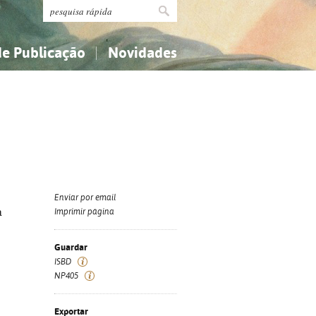
de Publicação
Novidades
s
Religião...
Religião...
Ciências aplicadas...
Ciências aplicadas...
História, geografia, biografias...
História, geografia, biografias...
Enviar por email
a
Imprimir página
Guardar
ISBD
NP405
Exportar