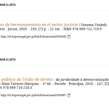
NAR À LISTA
os de hermanamiento en el sector justicia
/ Vanessa Untiedt
rto : Juruá, 2020. - 193, [7] p. ; 21 cm. - ISBN 978-989-712-719-9
: http://id.bnportugal.gov.pt/bib/bibnacional/2052843
NAR À LISTA
 pública da União de direito
: da juridicidade à democratização
 Maia Tavares Marques. - 1ª ed. - Parede : Princípia, 2019. - 147, [2]
BN 978-989-716-218-3
: http://id.bnportugal.gov.pt/bib/bibnacional/2033987