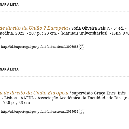
NAR À LISTA
de direito da União ? Europeia
/ Sofia Oliveira Pais ?. - 5ª ed. -
edina, 2022. - 207 p. ; 23 cm. - (Manuais universitários). - ISBN 978
9
: http://id.bnportugal.gov.pt/bib/bibnacional/2096086
NAR À LISTA
a de direito da União Europeia
/ supervisão Graça Enes, Inês
d. - Lisboa : AAFDL - Associação Académica da Faculdade de Direito
 - 726 p. ; 23 cm
: http://id.bnportugal.gov.pt/bib/bibnacional/2085653