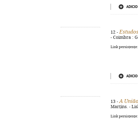
ADICIO
Estudos
12 -
- Coimbra : G
Link persistente
ADICIO
A União
13 -
Martins. - Li
Link persistente