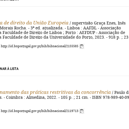
a de direito da União Europeia
/ supervisão Graça Enes, Inês
Morais Rocha. - 3ª ed. atualizada. - Lisboa : AAFDL - Associação
 Faculdade de Direito de Lisboa ; Porto : AEFDUP - Associação de
 Faculdade de Direito da Universidade do Porto, 2023. - 918 p. ; 2
: http://id.bnportugal.gov.pt/bib/bibnacional/2155585
NAR À LISTA
namento das práticas restritivas da concorrência
/ Paulo d
 - Coimbra : Almedina, 2022. - 105 p. ; 21 cm. - ISBN 978-989-40-0
: http://id.bnportugal.gov.pt/bib/bibnacional/2119713