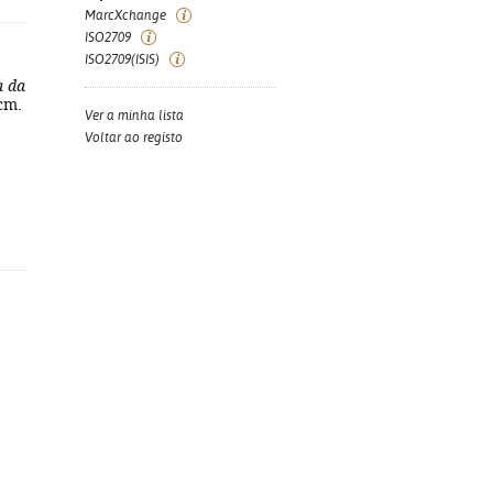
MarcXchange
ISO2709
ISO2709(ISIS)
a da
 cm.
Ver a minha lista
Voltar ao registo