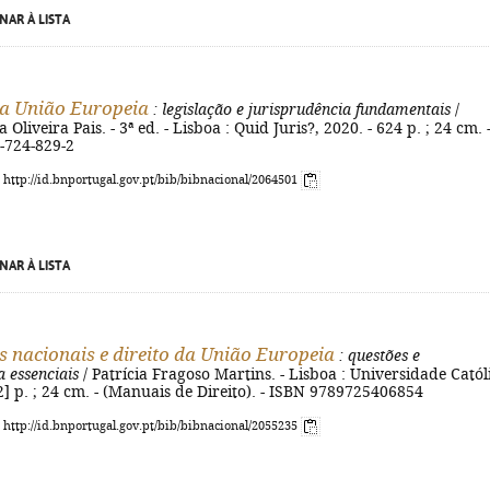
NAR À LISTA
da União Europeia
: legislação e jurisprudência fundamentais
/
a Oliveira Pais. - 3ª ed. - Lisboa : Quid Juris?, 2020. - 624 p. ; 24 cm. 
-724-829-2
: http://id.bnportugal.gov.pt/bib/bibnacional/2064501
NAR À LISTA
s nacionais e direito da União Europeia
: questões e
a essenciais
/ Patrícia Fragoso Martins. - Lisboa : Universidade Catól
[2] p. ; 24 cm. - (Manuais de Direito). - ISBN 9789725406854
: http://id.bnportugal.gov.pt/bib/bibnacional/2055235