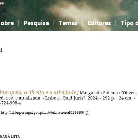
FR
Sobre
Pesquisa
Temas
Editores
Tipo 
obre a Bibliografia Nacional
imples
onhecimento, Informação...
onhecimento, Informação...
Combinada
A minha lista
Como utilizar
Filosofia, psicologia...
Filosofia, psicologia...
Perguntas frequente
a
iências sociais...
iências sociais...
Ciências exatas e naturais...
Ciências exatas e naturais...
rte, desporto...
rte, desporto...
Literatura, linguística...
Literatura, linguística...
Europeia, o direito e a atividade
/ Margarida Salema d'Oliveir
ed. rev. e atualizada. - Lisboa : Quid Juris?, 2024. - 292 p. ; 24 cm. -
-724-908-4
: http://id.bnportugal.gov.pt/bib/bibnacional/2198406
NAR À LISTA