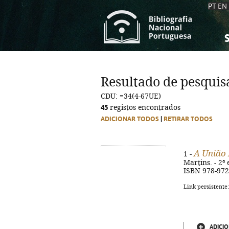
PT
EN
S
S
C
C
Resultado de pesquis
C
C
CDU: =34(4-67UE)
A
A
45
registos encontrados
ADICIONAR TODOS
|
RETIRAR TODOS
A União 
1 -
Martins. - 2ª 
ISBN 978-972
Link persistente
ADICIO