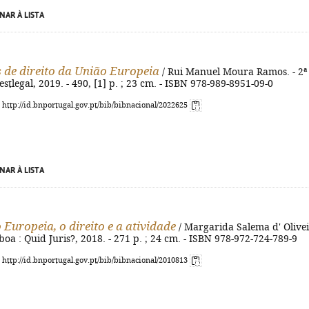
NAR À LISTA
 de direito da União Europeia
/ Rui Manuel Moura Ramos. - 2ª 
estlegal, 2019. - 490, [1] p. ; 23 cm. - ISBN 978-989-8951-09-0
: http://id.bnportugal.gov.pt/bib/bibnacional/2022625
NAR À LISTA
 Europeia, o direito e a atividade
/ Margarida Salema d' Olive
sboa : Quid Juris?, 2018. - 271 p. ; 24 cm. - ISBN 978-972-724-789-9
: http://id.bnportugal.gov.pt/bib/bibnacional/2010813