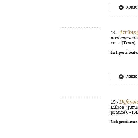
ADICIO
Atribui
14 -
medicamento
cm. - (Teses)
Link persistente
ADICIO
Defensa
15 -
Lisboa : Juruá
prática). - I
Link persistente