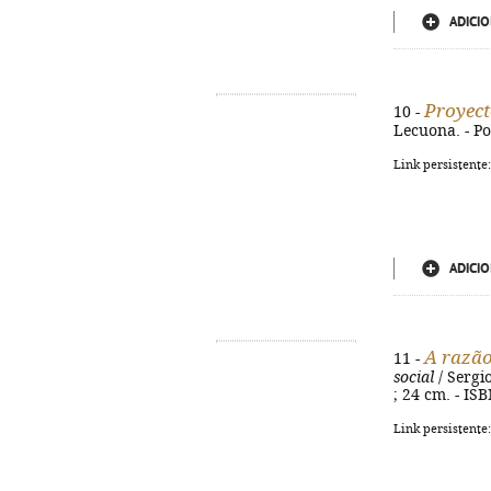
ADICIO
Proyect
10 -
Lecuona. - Po
Link persistente
ADICIO
A razão
11 -
social
/ Sergio
; 24 cm. - IS
Link persistente