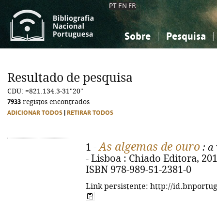
PT
EN
FR
Sobre
Pesquisa
Sobre a Bibliografia Nacional
Simples
Conhecimento, Informação...
Conhecimento, Informação...
Combinada
A
Resultado de pesquisa
Ciências sociais...
Ciências sociais...
CDU: =821.134.3-31"20"
Arte, desporto...
Arte, desporto...
7933
registos encontrados
ADICIONAR TODOS
|
RETIRAR TODOS
As algemas de ouro
1 -
: a
- Lisboa : Chiado Editora, 2015.
ISBN 978-989-51-2381-0
Link persistente: http://id.bnportu