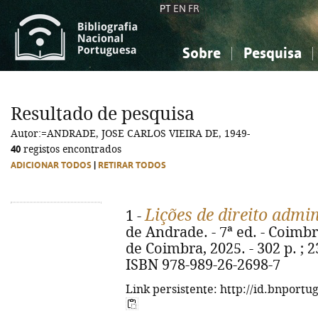
PT
EN
FR
Sobre
Pesquisa
Sobre a Bibliografia Nacional
Simples
Conhecimento, Informação...
Conhecimento, Informação...
Combinada
A
Resultado de pesquisa
Ciências sociais...
Ciências sociais...
Autor:=ANDRADE, JOSE CARLOS VIEIRA DE, 1949-
Arte, desporto...
Arte, desporto...
40
registos encontrados
ADICIONAR TODOS
|
RETIRAR TODOS
Lições de direito admin
1 -
de Andrade. - 7ª ed. - Coimb
de Coimbra, 2025. - 302 p. ; 2
ISBN 978-989-26-2698-7
Link persistente: http://id.bnportu