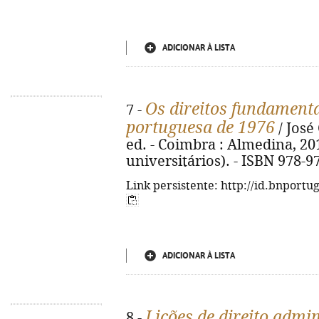
ADICIONAR À LISTA
Os direitos fundamenta
7 -
portuguesa de 1976
/ José
ed. - Coimbra : Almedina, 201
universitários). - ISBN 978-9
Link persistente: http://id.bnportu
ADICIONAR À LISTA
Lições de direito admin
8 -