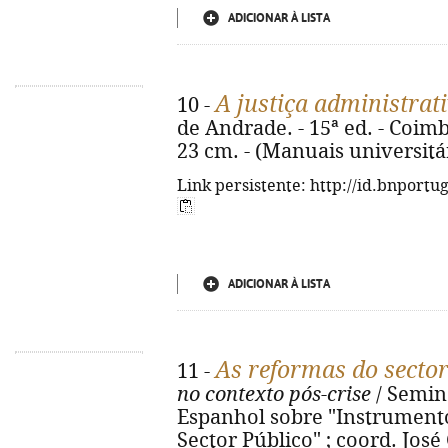
ADICIONAR À LISTA
A justiça administrat
10 -
de Andrade. - 15ª ed. - Coimb
23 cm. - (Manuais universitá
Link persistente: http://id.bnportu
ADICIONAR À LISTA
As reformas do sector
11 -
no contexto pós-crise
/ Semin
Espanhol sobre "Instrumento
Sector Público" ; coord. José