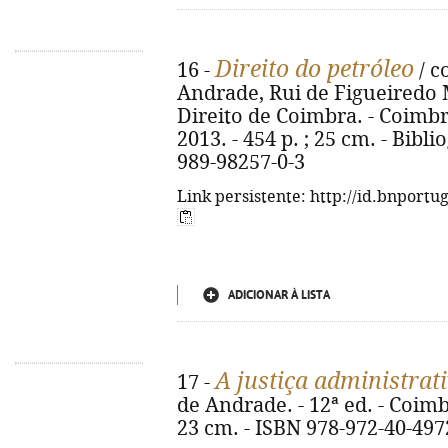
Direito do petróleo
16 -
/ c
Andrade, Rui de Figueiredo M
Direito de Coimbra. - Coimb
2013. - 454 p. ; 25 cm. - Bibli
989-98257-0-3
Link persistente: http://id.bnportu
ADICIONAR À LISTA
A justiça administrat
17 -
de Andrade. - 12ª ed. - Coimb
23 cm. - ISBN 978-972-40-497