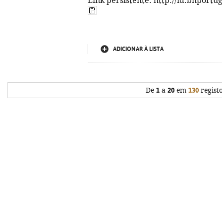
Link persistente: http://id.bnportu
ADICIONAR À LISTA
De
1
a
20
em
130
regist