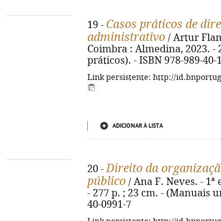
Casos práticos de dir
19 -
administrativo
/ Artur Flam
Coimbra : Almedina, 2023. - 2
práticos). - ISBN 978-989-40-
Link persistente: http://id.bnportu
ADICIONAR À LISTA
Direito da organizaçã
20 -
público
/ Ana F. Neves. - 1ª
- 277 p. ; 23 cm. - (Manuais u
40-0991-7