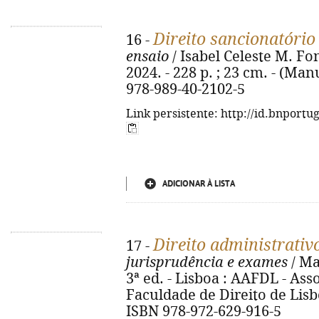
Direito sancionatório
16 -
ensaio
/ Isabel Celeste M. Fo
2024. - 228 p. ; 23 cm. - (Man
978-989-40-2102-5
Link persistente: http://id.bnportu
ADICIONAR À LISTA
Direito administrativo
17 -
jurisprudência e exames
/ Mar
3ª ed. - Lisboa : AAFDL - As
Faculdade de Direito de Lisboa
ISBN 978-972-629-916-5