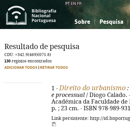
PT
EN
FR
Sobre
Pesquisa
Sobre a Bibliografia Nacional
Simples
Conhecimento, Informação...
Conhecimento, Informação...
Combinada
A
Resultado de pesquisa
Ciências sociais...
Ciências sociais...
CDU: =342.9(469)(075.8)
Arte, desporto...
Arte, desporto...
130
registos encontrados
ADICIONAR TODOS
|
RETIRAR TODOS
Direito do urbanismo
1 -
:
e processual
/ Diogo Calado. 
Académica da Faculdade de Di
p. ; 23 cm. - ISBN 978-989-93
Link persistente: http://id.bnportu