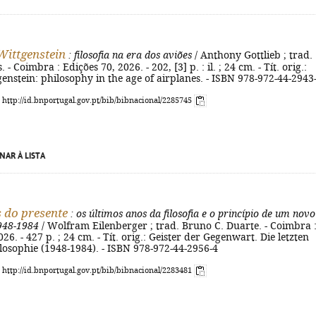
ittgenstein
: filosofia na era dos aviões
/ Anthony Gottlieb ; trad.
. - Coimbra : Edições 70, 2026. - 202, [3] p. : il. ; 24 cm. - Tít. orig.:
nstein: philosophy in the age of airplanes. - ISBN 978-972-44-2943
: http://id.bnportugal.gov.pt/bib/bibnacional/2285745
NAR À LISTA
s do presente
: os últimos anos da filosofia e o princípio de um novo
948-1984
/ Wolfram Eilenberger ; trad. Bruno C. Duarte. - Coimbra 
26. - 427 p. ; 24 cm. - Tít. orig.: Geister der Gegenwart. Die letzten
losophie (1948-1984). - ISBN 978-972-44-2956-4
: http://id.bnportugal.gov.pt/bib/bibnacional/2283481