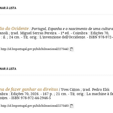
NAR À LISTA
ão do Ocidente
: Portugal, Espanha e o nascimento de uma cultur
noli ; trad. Miguel Serras Pereira. - 1ª ed. - Coimbra : Edições 70,
 : il. ; 24 cm. - Tít. orig.: L'invenzione dell'Occidente. - ISBN 978-972-
: http://id.bnportugal.gov.pt/bib/bibnacional/2275442
NAR À LISTA
a de fazer ganhar as direitas
/ Yves Citton ; trad. Pedro Elói
bra : Edições 70, 2026. - 167 p. ; 21 cm. - Tít. orig.: La machine à f
oites. - ISBN 978-972-44-2946-5
: http://id.bnportugal.gov.pt/bib/bibnacional/2275483