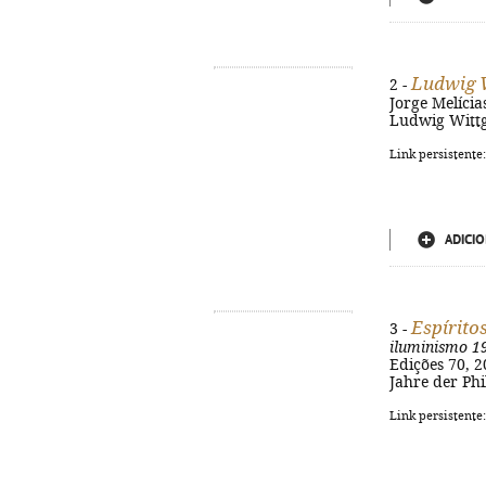
Ludwig W
2 -
Jorge Melícias
Ludwig Wittge
Link persistente
ADICIO
Espírito
3 -
iluminismo 1
Edições 70, 20
Jahre der Phi
Link persistente