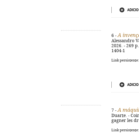
ADICIO
A invenç
6 -
Alessandro Va
2026. - 269 p.
1404-1
Link persistente
ADICIO
A máquin
7 -
Duarte. - Coim
gagner les dr
Link persistente