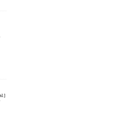
-
al.]
-