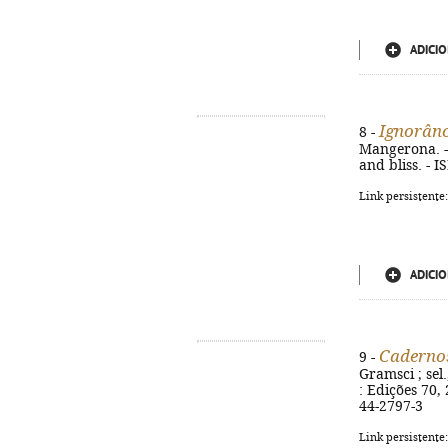
ADICIO
Ignorânci
8 -
Mangerona. - 
and bliss. - 
Link persistente
ADICIO
Cadernos
9 -
Gramsci ; sel
: Edições 70, 
44-2797-3
Link persistente