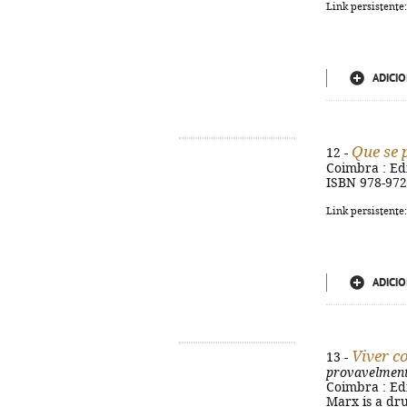
Link persistente
ADICIO
Que se
12 -
Coimbra : Ediç
ISBN 978-972
Link persistente
ADICIO
Viver 
13 -
provavelment
Coimbra : Ediç
Marx is a dr