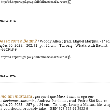
: http://id.bnportugal.gov.pt/bib/bibnacional/2271650
NAR À LISTA
 passa com o Baum?
/ Woody Allen ; trad. Miguel Martins. - 1ª ed.
ões 70, 2025. - 202, [1] p. ; 24 cm. - Tít. orig.: What's with Baum?. 
-44-2948-9
: http://id.bnportugal.gov.pt/bib/bibnacional/2266758
NAR À LISTA
como um marxista
: porque é que Marx é uma droga que
e devíamos consumir
/ Andrew Pendakis ; trad. Pedro Elói Duarte. -
ões 70, 2025. - 257 p. ; 24 cm. - Tít. orig.: Living a Marxist life: wh
ug you should probably take. - ISBN 978-972-44-2922-9