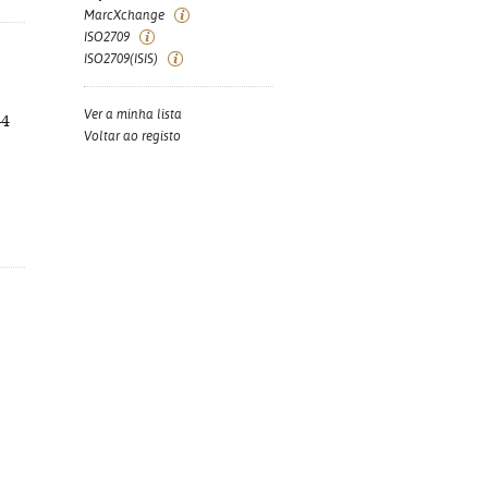
MarcXchange
ISO2709
ISO2709(ISIS)
Ver a minha lista
-4
Voltar ao registo
: