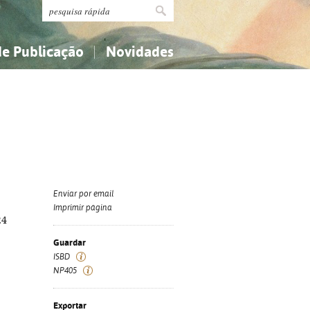
de Publicação
Novidades
s
Religião...
Religião...
Ciências aplicadas...
Ciências aplicadas...
História, geografia, biografias...
História, geografia, biografias...
Enviar por email
Imprimir página
24
Guardar
ISBD
NP405
Exportar