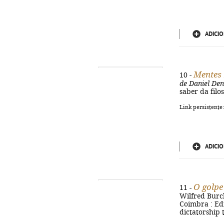
ADICIO
Mentes 
10 -
de Daniel Den
saber da filo
Link persistente
ADICIO
O golpe
11 -
Wilfred Burch
Coimbra : Edi
dictatorship 