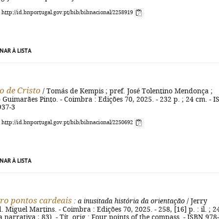
: http://id.bnportugal.gov.pt/bib/bibnacional/2258919
NAR À LISTA
o de Cristo
/ Tomás de Kempis ; pref. José Tolentino Mendonça ;
 Guimarães Pinto. - Coimbra : Edições 70, 2025. - 232 p. ; 24 cm. - 
937-3
: http://id.bnportugal.gov.pt/bib/bibnacional/2250692
NAR À LISTA
ro pontos cardeais
: a inusitada história da orientação
/ Jerry
. Miguel Martins. - Coimbra : Edições 70, 2025. - 258, [16] p. : il. ; 2
a narrativa ; 83). - Tít. orig.: Four points of the compass. - ISBN 978-