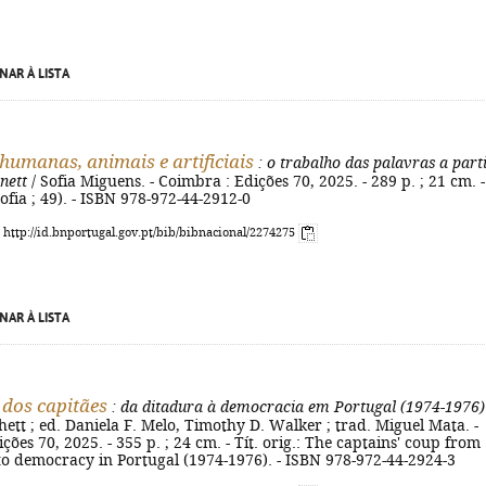
NAR À LISTA
humanas, animais e artificiais
: o trabalho das palavras a part
nett
/ Sofia Miguens. - Coimbra : Edições 70, 2025. - 289 p. ; 21 cm. -
sofia ; 49). - ISBN 978-972-44-2912-0
: http://id.bnportugal.gov.pt/bib/bibnacional/2274275
NAR À LISTA
 dos capitães
: da ditadura à democracia em Portugal (1974-1976)
ett ; ed. Daniela F. Melo, Timothy D. Walker ; trad. Miguel Mata. -
ções 70, 2025. - 355 p. ; 24 cm. - Tít. orig.: The captains' coup from
to democracy in Portugal (1974-1976). - ISBN 978-972-44-2924-3