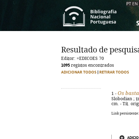
PT
EN
S
S
C
C
Resultado de pesquis
C
C
Editor: =EDICOES 70
A
A
1095
registos encontrados
ADICIONAR TODOS
|
RETIRAR TODOS
Os basta
1 -
Slobodian ; t
cm. - Tít. or
Link persistente
ADICIO