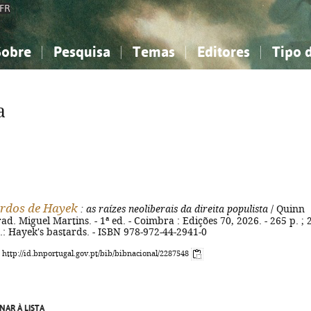
FR
Sobre
Pesquisa
Temas
Editores
Tipo 
obre a Bibliografia Nacional
imples
onhecimento, Informação...
onhecimento, Informação...
Combinada
A minha lista
Como utilizar
Filosofia, psicologia...
Filosofia, psicologia...
Perguntas frequente
a
iências sociais...
iências sociais...
Ciências exatas e naturais...
Ciências exatas e naturais...
rte, desporto...
rte, desporto...
Literatura, linguística...
Literatura, linguística...
rdos de Hayek
: as raízes neoliberais da direita populista
/ Quinn
rad. Miguel Martins. - 1ª ed. - Coimbra : Edições 70, 2026. - 265 p. ; 
ig.: Hayek's bastards. - ISBN 978-972-44-2941-0
: http://id.bnportugal.gov.pt/bib/bibnacional/2287548
NAR À LISTA