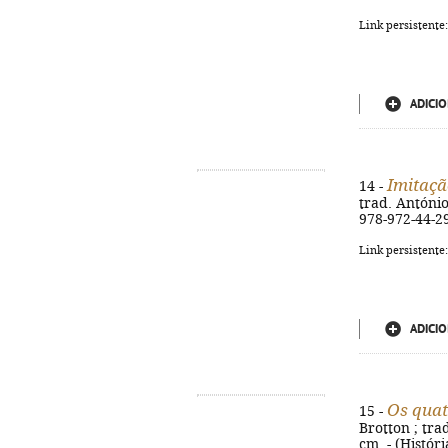
Link persistente
ADICIO
Imitaçã
14 -
trad. António
978-972-44-2
Link persistente
ADICIO
Os quat
15 -
Brotton ; trad
cm. - (Históri