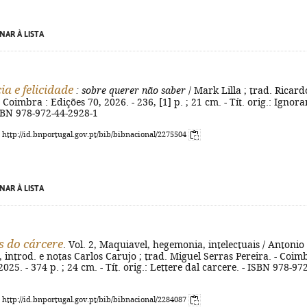
NAR À LISTA
a e felicidade
: sobre querer não saber
/ Mark Lilla ; trad. Ricard
Coimbra : Edições 70, 2026. - 236, [1] p. ; 21 cm. - Tít. orig.: Ignor
ISBN 978-972-44-2928-1
: http://id.bnportugal.gov.pt/bib/bibnacional/2275504
NAR À LISTA
 do cárcere
. Vol. 2, Maquiavel, hegemonia, intelectuais / Antonio
., introd. e notas Carlos Carujo ; trad. Miguel Serras Pereira. - Coim
2025. - 374 p. ; 24 cm. - Tít. orig.: Lettere dal carcere. - ISBN 978-972
: http://id.bnportugal.gov.pt/bib/bibnacional/2284087