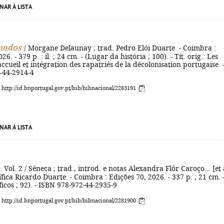
NAR À LISTA
rnados
/ Morgane Delaunay ; trad. Pedro Elói Duarte. - Coimbra :
26. - 379 p. : il. ; 24 cm. - (Lugar da história ; 100). - Tít. orig.: Les
ccueil et intégration des rapatriés de la décolonisation portugaise. 
-44-2914-4
: http://id.bnportugal.gov.pt/bib/bibnacional/2283191
NAR À LISTA
. Vol. 2 / Séneca ; trad., introd. e notas Alexandra Flôr Caroço... [et 
ífica Ricardo Duarte. - Coimbra : Edições 70, 2026. - 337 p. ; 21 cm. 
ficos ; 92). - ISBN 978-972-44-2935-9
: http://id.bnportugal.gov.pt/bib/bibnacional/2281900