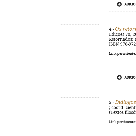
ADICIO
Os reto
4 -
Edições 70, 20
Retornados: a
ISBN 978-972
Link persistente
ADICIO
Diálogos
5 -
; coord. cient
(Textos filosó
Link persistente