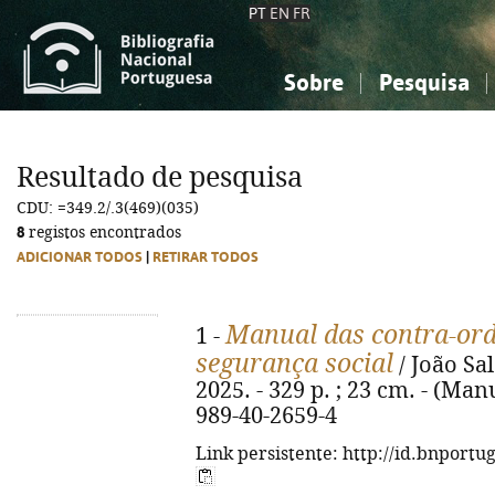
PT
EN
FR
Sobre
Pesquisa
Sobre a Bibliografia Nacional
Simples
Conhecimento, Informação...
Conhecimento, Informação...
Combinada
A
Resultado de pesquisa
Ciências sociais...
Ciências sociais...
CDU: =349.2/.3(469)(035)
Arte, desporto...
Arte, desporto...
8
registos encontrados
ADICIONAR TODOS
|
RETIRAR TODOS
Manual das contra-ord
1 -
segurança social
/ João Sa
2025. - 329 p. ; 23 cm. - (Man
989-40-2659-4
Link persistente: http://id.bnportu