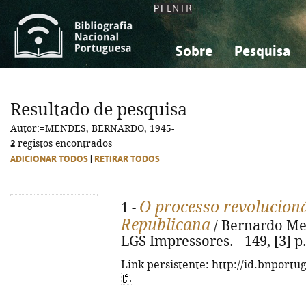
PT
EN
FR
Sobre
Pesquisa
Sobre a Bibliografia Nacional
Simples
Conhecimento, Informação...
Conhecimento, Informação...
Combinada
A
Resultado de pesquisa
Ciências sociais...
Ciências sociais...
Autor:=MENDES, BERNARDO, 1945-
Arte, desporto...
Arte, desporto...
2
registos encontrados
ADICIONAR TODOS
|
RETIRAR TODOS
O processo revolucion
1 -
Republicana
/ Bernardo Mende
LGS Impressores. - 149, [3] p. 
Link persistente: http://id.bnportu