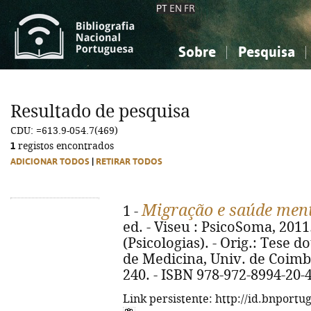
PT
EN
FR
Sobre
Pesquisa
Sobre a Bibliografia Nacional
Simples
Conhecimento, Informação...
Conhecimento, Informação...
Combinada
A
Resultado de pesquisa
Ciências sociais...
Ciências sociais...
CDU: =613.9-054.7(469)
Arte, desporto...
Arte, desporto...
1
registos encontrados
ADICIONAR TODOS
|
RETIRAR TODOS
Migração e saúde men
1 -
ed. - Viseu : PsicoSoma, 2011. -
(Psicologias). - Orig.: Tese d
de Medicina, Univ. de Coimbra
240. - ISBN 978-972-8994-20-
Link persistente: http://id.bnportu