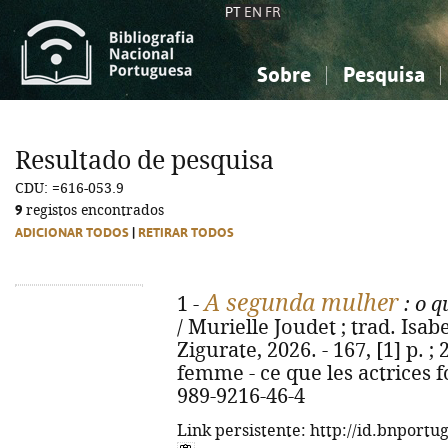
PT
EN
FR
Sobre
Pesquisa
Sobre a Bibliografia Nacional
Simples
Conhecimento, Informação...
Conhecimento, Informação...
Combinada
A
Resultado de pesquisa
Ciências sociais...
Ciências sociais...
CDU: =616-053.9
Arte, desporto...
Arte, desporto...
9
registos encontrados
ADICIONAR TODOS
|
RETIRAR TODOS
A segunda mulher
1 -
: o q
/ Murielle Joudet ; trad. Isabe
Zigurate, 2026. - 167, [1] p. ;
femme - ce que les actrices fo
989-9216-46-4
Link persistente: http://id.bnportu