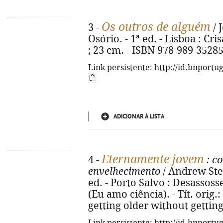
Os outros de alguém
3 -
/ 
Osório. - 1ª ed. - Lisboa : Cris
; 23 cm. - ISBN 978-989-35285
Link persistente: http://id.bnportu
ADICIONAR À LISTA
Eternamente jovem
4 -
: co
envelhecimento
/ Andrew Stee
ed. - Porto Salvo : Desassosseg
(Eu amo ciência). - Tít. orig.
getting older without getting