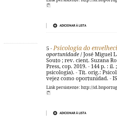
Link persistente: http://id.bnportu
ADICIONAR À LISTA
Psicologia do envelhe
5 -
oportunidade
/ José Miguel L
Souto ; rev. cient. Suzana Rod
Press, cop. 2019. - 144 p. : il.
psicologia). - Tít. orig.: Psic
vejez como oportunidad. - I
Link persistente: http://id.bnportu
ADICIONAR À LISTA