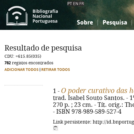
PT
EN
FR
Sobre
Pesquisa
Sobre a Bibliografia Nacional
Simples
Conhecimento, Informação...
Conhecimento, Informação...
Combinada
A
Resultado de pesquisa
Ciências sociais...
Ciências sociais...
CDU: =615.85(035)
Arte, desporto...
Arte, desporto...
782
registos encontrados
ADICIONAR TODOS
|
RETIRAR TODOS
O poder curativo das
1 -
trad. Isabel Souto Santos. - 1
270 p. ; 23 cm. - Tít. orig.:
- ISBN 978-989-589-527-4
Link persistente: http://id.bnportu