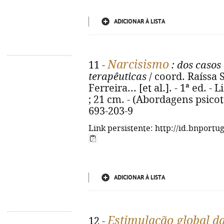
ADICIONAR À LISTA
Narcisismo
11 -
: dos casos 
terapêuticas
/ coord. Raíssa
Ferreira... [et al.]. - 1ª ed. - 
; 21 cm. - (Abordagens psicot
693-203-9
Link persistente: http://id.bnportu
ADICIONAR À LISTA
Estimulação global d
12 -