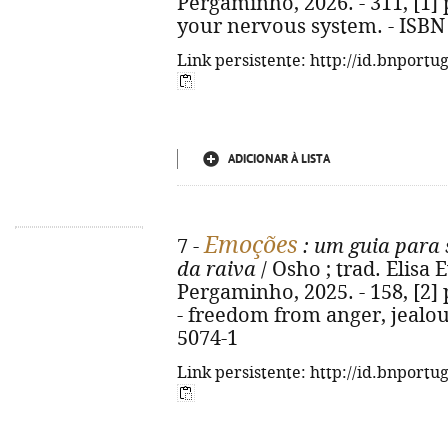
Pergaminho, 2026. - 311, [1] p.
your nervous system. - ISBN
Link persistente: http://id.bnportu
ADICIONAR À LISTA
Emoções
7 -
: um guia para s
da raiva
/ Osho ; trad. Elisa E
Pergaminho, 2025. - 158, [2] p
- freedom from anger, jealou
5074-1
Link persistente: http://id.bnportu