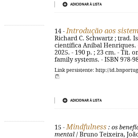
ADICIONAR À LISTA
Introdução aos sistem
14 -
Richard C. Schwartz ; trad. I
científica Aníbal Henriques. -
2025. - 190 p. ; 23 cm. - Tít. 
family systems. - ISBN 978-9
Link persistente: http://id.bnportu
ADICIONAR À LISTA
Mindfulness
15 -
: os benef
mental
/ Bruno Teixeira, João