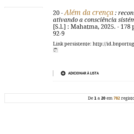
Além da crença
20 -
: recon
ativando a consciência sisté
[S.l.] : Mahatma, 2025. - 178 
92-9
Link persistente: http://id.bnportu
ADICIONAR À LISTA
De
1
a
20
em
782
regist