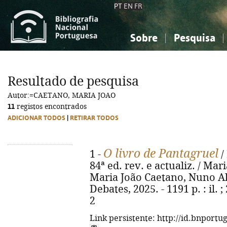
PT
EN
FR
Sobre
Pesquisa
Sobre a Bibliografia Nacional
Simples
Conhecimento, Informação...
Conhecimento, Informação...
Combinada
A
Resultado de pesquisa
Ciências sociais...
Ciências sociais...
Autor:=CAETANO, MARIA JOAO
Arte, desporto...
Arte, desporto...
11
registos encontrados
ADICIONAR TODOS
|
RETIRAR TODOS
O livro de Pantagruel
1 -
/
84ª ed. rev. e actualiz. / M
Maria João Caetano, Nuno Alv
Debates, 2025. - 1191 p. : il.
2
Link persistente: http://id.bnportu