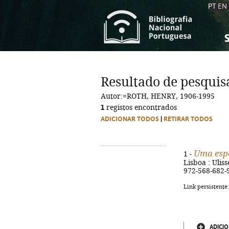
PT
EN
S
S
C
C
Resultado de pesquis
C
C
Autor:=ROTH, HENRY, 1906-1995
A
A
1
registos encontrados
ADICIONAR TODOS
|
RETIRAR TODOS
Uma espé
1 -
Lisboa : Ulisse
972-568-682-
Link persistente
ADICIO