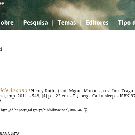
FR
Sobre
Pesquisa
Temas
Editores
Tipo 
obre a Bibliografia Nacional
imples
onhecimento, Informação...
onhecimento, Informação...
Combinada
A minha lista
Como utilizar
Filosofia, psicologia...
Filosofia, psicologia...
Perguntas frequente
a
iências sociais...
iências sociais...
Ciências exatas e naturais...
Ciências exatas e naturais...
rte, desporto...
rte, desporto...
Literatura, linguística...
Literatura, linguística...
cie de sono
/ Henry Roth ; trad. Miguel Martins ; rev. Inês Fraga. 
ia, imp. 2011. - 548, [4] p. ; 22 cm. - Tít. orig.: Call it sleep. - ISBN 9
9
: http://id.bnportugal.gov.pt/bib/bibnacional/1802246
NAR À LISTA