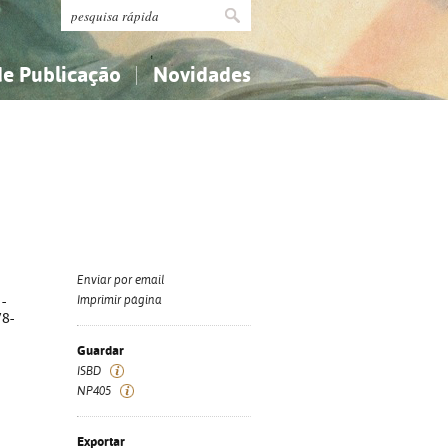
de Publicação
Novidades
s
Religião...
Religião...
Ciências aplicadas...
Ciências aplicadas...
História, geografia, biografias...
História, geografia, biografias...
Enviar por email
-
Imprimir página
78-
Guardar
ISBD
NP405
Exportar