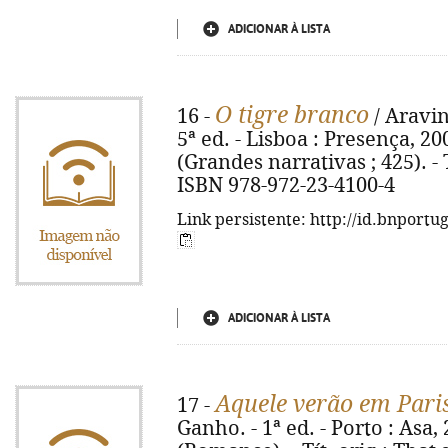
ADICIONAR À LISTA
O tigre branco
16 -
/ Aravin
5ª ed. - Lisboa : Presença, 2009
(Grandes narrativas ; 425). - T
ISBN 978-972-23-4100-4
Link persistente: http://id.bnportu
ADICIONAR À LISTA
Aquele verão em Pari
17 -
Ganho. - 1ª ed. - Porto : Asa, 2