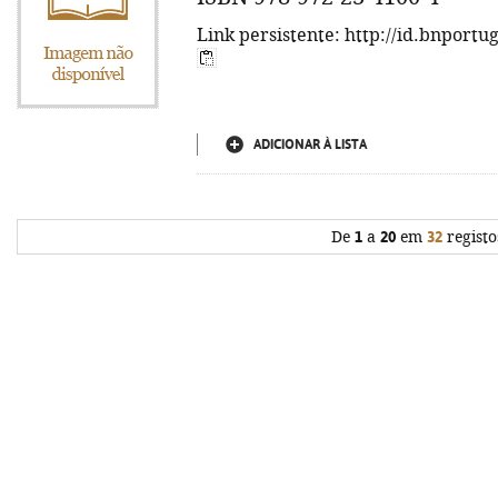
Link persistente: http://id.bnportu
ADICIONAR À LISTA
De
1
a
20
em
32
registo