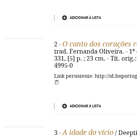
ADICIONAR À LISTA
O canto dos corações r
2 -
trad. Fernanda Oliveira. - 1ª 
331, [5] p. ; 23 cm. - Tít. ori
4995-0
Link persistente: http://id.bnportu
ADICIONAR À LISTA
A idade do vício
3 -
/ Deepti