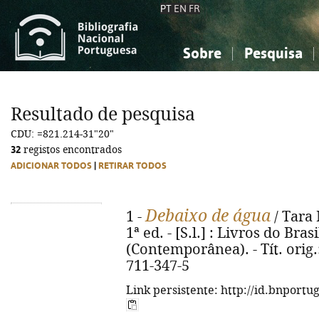
PT
EN
FR
Sobre
Pesquisa
Sobre a Bibliografia Nacional
Simples
Conhecimento, Informação...
Conhecimento, Informação...
Combinada
A
Resultado de pesquisa
Ciências sociais...
Ciências sociais...
CDU: =821.214-31"20"
Arte, desporto...
Arte, desporto...
32
registos encontrados
ADICIONAR TODOS
|
RETIRAR TODOS
Debaixo de água
1 -
/ Tara 
1ª ed. - [S.l.] : Livros do Brasi
(Contemporânea). - Tít. orig.
711-347-5
Link persistente: http://id.bnportu