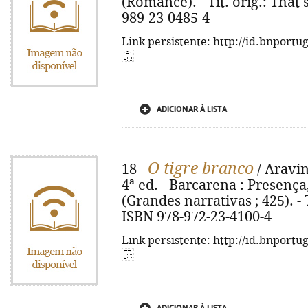
(Romance). - Tít. orig.: That
989-23-0485-4
Link persistente: http://id.bnportu
ADICIONAR À LISTA
O tigre branco
18 -
/ Aravin
4ª ed. - Barcarena : Presença, 
(Grandes narrativas ; 425). - T
ISBN 978-972-23-4100-4
Link persistente: http://id.bnportu