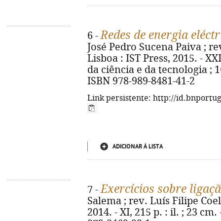
Redes de energia eléctr
6 -
José Pedro Sucena Paiva ; rev.
Lisboa : IST Press, 2015. - XXII
da ciência e da tecnologia ; 1
ISBN 978-989-8481-41-2
Link persistente: http://id.bnportu
ADICIONAR À LISTA
Exercícios sobre ligaç
7 -
Salema ; rev. Luís Filipe Coelh
2014. - XI, 215 p. : il. ; 23 cm