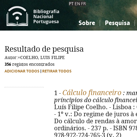
PT
EN
FR
Sobre
Pesquisa
Sobre a Bibliografia Nacional
Simples
Conhecimento, Informação...
Conhecimento, Informação...
Combinada
A
Resultado de pesquisa
Ciências sociais...
Ciências sociais...
Autor:=COELHO, LUIS FILIPE
Arte, desporto...
Arte, desporto...
356
registos encontrados
ADICIONAR TODOS
|
RETIRAR TODOS
Cálculo financeiro
1 -
: man
príncipios do cálculo finance
Luís Filipe Coelho. - Lisboa : 
- 1º v.: Do regime de juros à 
Do cálculo de rendas à amo
ordinários. - 237 p. - ISBN 97
978-972-724-765-3 (v. 2)