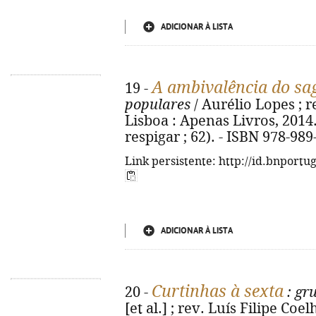
ADICIONAR À LISTA
A ambivalência do sa
19 -
populares
/ Aurélio Lopes ; re
Lisboa : Apenas Livros, 2014. 
respigar ; 62). - ISBN 978-98
Link persistente: http://id.bnportu
ADICIONAR À LISTA
Curtinhas à sexta
20 -
: gr
[et al.] ; rev. Luís Filipe Coe