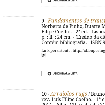
ADICIONAR À LISTA
Fundamentos de transf
9 -
Norberta de Pinho, Duarte Mi
Filipe Coelho. - 2ª ed. - Lisboa
p. : il. ; 24 cm. - (Ensino da c
Contém bibliografia. - ISBN 
Link persistente: http://id.bnportu
ADICIONAR À LISTA
Arraiolos rugs
10 -
/ Bruno 
rev. Luís Filipe Coelho. - 1ª 
2014. - 89 p., VIII p. il. : il. ;