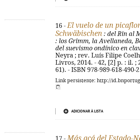
El vuelo de un picaflo
16 -
Schwäbischen
: del Rin al 
: los Grimm, la Avellaneda, B
del suevismo ondínico en clav
Neyra ; rev. Luís Filipe Coelh
Livros, 2014. - 42, [2] p. : il.
61). - ISBN 978-989-618-490-2
Link persistente: http://id.bnportu
ADICIONAR À LISTA
Más acá del Estado-N
17 -