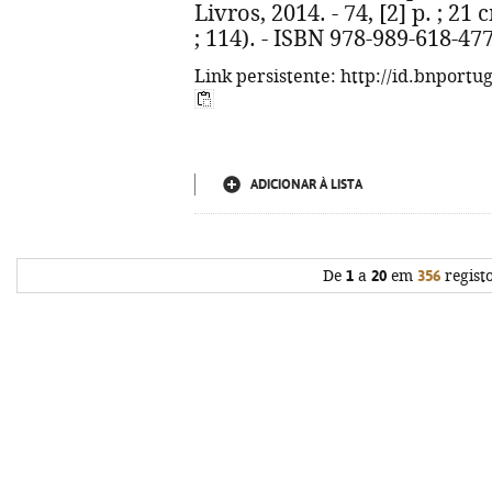
Livros, 2014. - 74, [2] p. ; 21
; 114). - ISBN 978-989-618-47
Link persistente: http://id.bnportu
ADICIONAR À LISTA
De
1
a
20
em
356
regist