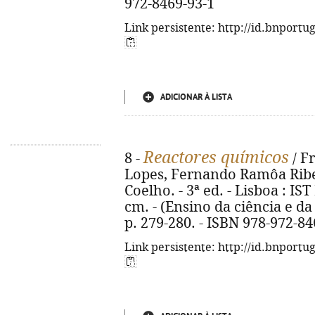
972-8469-93-1
Link persistente: http://id.bnportu
ADICIONAR À LISTA
Reactores químicos
8 -
/ F
Lopes, Fernando Ramôa Ribeir
Coelho. - 3ª ed. - Lisboa : IST 
cm. - (Ensino da ciência e da 
p. 279-280. - ISBN 978-972-84
Link persistente: http://id.bnportu