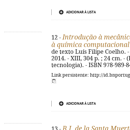
ADICIONAR À LISTA
Introdução à mecânic
12 -
à química computaciona
de texto Luís Filipe Coelho. - 
2014. - XIII, 304 p. ; 24 cm. -
tecnologia). - ISBN 978-989-
Link persistente: http://id.bnportu
ADICIONAR À LISTA
B.I. de la Santa Muert
13 -