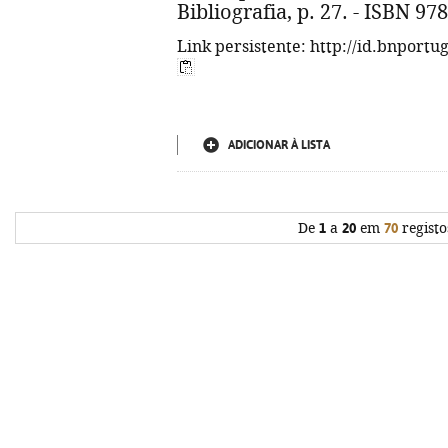
Bibliografia, p. 27. - ISBN 9
Link persistente: http://id.bnportu
ADICIONAR À LISTA
De
1
a
20
em
70
registo