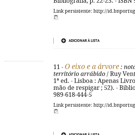
Bibliografia, p. 22-23. - ISBN
Link persistente: http://id.bnportu
ADICIONAR À LISTA
O eixo e a árvore
11 -
: not
território arrábido
/ Ruy Vent
1ª ed. - Lisboa : Apenas Livros,
mão de respigar ; 52). - Biblio
989-618-444-5
Link persistente: http://id.bnportu
ADICIONAR À LISTA