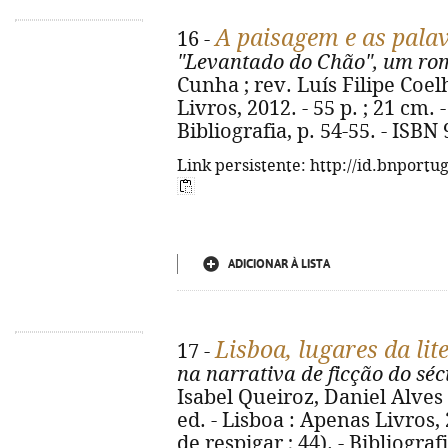
A paisagem e as palav
16 -
"Levantado do Chão", um rom
Cunha ; rev. Luís Filipe Coelh
Livros, 2012. - 55 p. ; 21 cm. 
Bibliografia, p. 54-55. - ISBN
Link persistente: http://id.bnportu
ADICIONAR À LISTA
Lisboa, lugares da lit
17 -
na narrativa de ficção do sé
Isabel Queiroz, Daniel Alves ;
ed. - Lisboa : Apenas Livros, 
de respigar ; 44). - Bibliograf