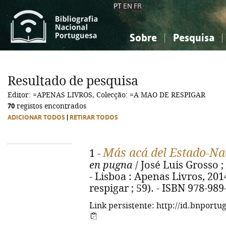
PT
EN
FR
Sobre
Pesquisa
Sobre a Bibliografia Nacional
Simples
Conhecimento, Informação...
Conhecimento, Informação...
Combinada
A
Resultado de pesquisa
Ciências sociais...
Ciências sociais...
Editor: =APENAS LIVROS, Colecção: =A MAO DE RESPIGAR
Arte, desporto...
Arte, desporto...
70
registos encontrados
ADICIONAR TODOS
|
RETIRAR TODOS
Más acá del Estado-Na
1 -
en pugna
/ José Luis Grosso ; 
- Lisboa : Apenas Livros, 2014
respigar ; 59). - ISBN 978-98
Link persistente: http://id.bnportu