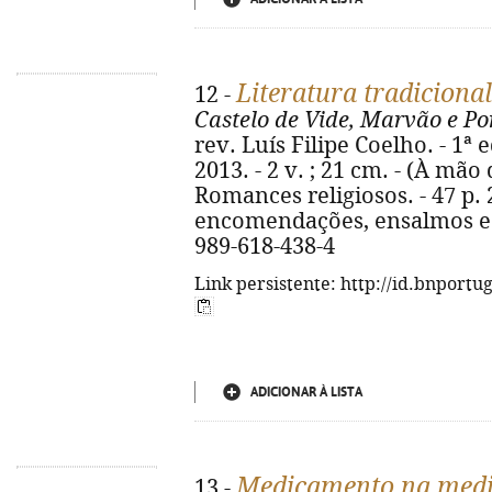
Literatura tradiciona
12 -
Castelo de Vide, Marvão e Po
rev. Luís Filipe Coelho. - 1ª 
2013. - 2 v. ; 21 cm. - (À mão d
Romances religiosos. - 47 p. 
encomendações, ensalmos e e
989-618-438-4
Link persistente: http://id.bnportu
ADICIONAR À LISTA
Medicamento na medic
13 -