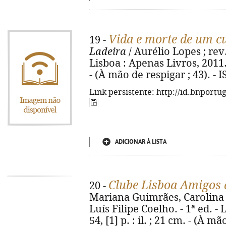
Vida e morte de um c
19 -
Ladeira
/ Aurélio Lopes ; rev.
Lisboa : Apenas Livros, 2011. - 4
- (À mão de respigar ; 43). -
Link persistente: http://id.bnportu
ADICIONAR À LISTA
Clube Lisboa Amigos 
20 -
Mariana Guimrães, Carolina V
Luís Filipe Coelho. - 1ª ed. -
54, [1] p. : il. ; 21 cm. - (À mã