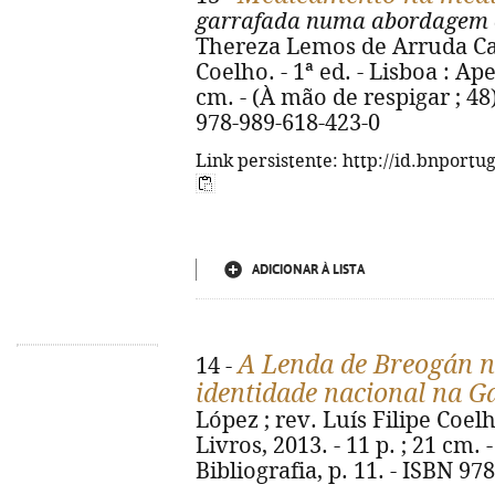
garrafada numa abordagem 
Thereza Lemos de Arruda Cam
Coelho. - 1ª ed. - Lisboa : Ape
cm. - (À mão de respigar ; 48).
978-989-618-423-0
Link persistente: http://id.bnportu
ADICIONAR À LISTA
A Lenda de Breogán n
14 -
identidade nacional na G
López ; rev. Luís Filipe Coelh
Livros, 2013. - 11 p. ; 21 cm. 
Bibliografia, p. 11. - ISBN 97