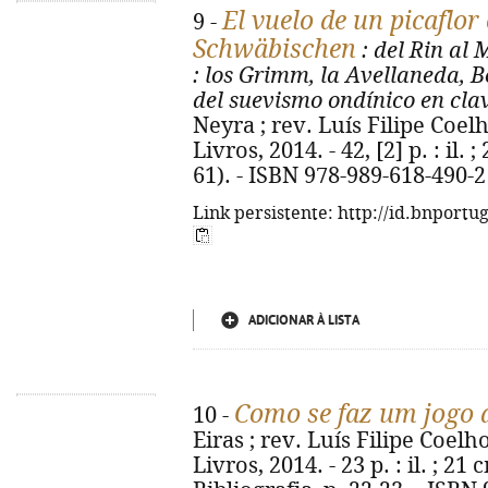
El vuelo de un picaflor
9 -
Schwäbischen
: del Rin al 
: los Grimm, la Avellaneda, B
del suevismo ondínico en clav
Neyra ; rev. Luís Filipe Coelh
Livros, 2014. - 42, [2] p. : il.
61). - ISBN 978-989-618-490-2
Link persistente: http://id.bnportu
ADICIONAR À LISTA
Como se faz um jogo
10 -
Eiras ; rev. Luís Filipe Coelho
Livros, 2014. - 23 p. : il. ; 21