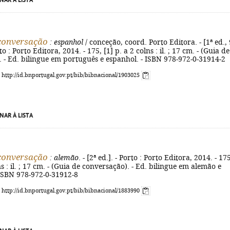
NAR À LISTA
conversação
: espanhol
/ conceção, coord. Porto Editora. - [1ª ed., 
to : Porto Editora, 2014. - 175, [1] p. a 2 colns : il. ; 17 cm. - (Guia de
 - Ed. bilingue em português e espanhol. - ISBN 978-972-0-31914-2
: http://id.bnportugal.gov.pt/bib/bibnacional/1903025
NAR À LISTA
conversação
: alemão
. - [2ª ed.]. - Porto : Porto Editora, 2014. - 17
ns : il. ; 17 cm. - (Guia de conversação). - Ed. bilingue em alemão e
 ISBN 978-972-0-31912-8
: http://id.bnportugal.gov.pt/bib/bibnacional/1883990