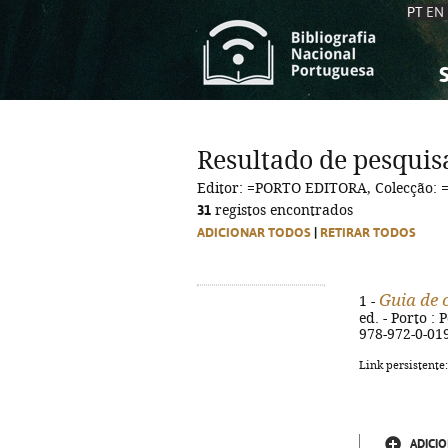
PT
EN
S
S
C
C
Resultado de pesquis
C
C
Editor: =PORTO EDITORA, Colecção
A
A
31
registos encontrados
ADICIONAR TODOS
|
RETIRAR TODOS
Guia de 
1 -
ed. - Porto : 
978-972-0-01
Link persistente
ADICIO