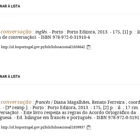
NAR À LISTA
 conversação
: inglês
. - Porto : Porto Editora, 2013. - 175, [1] p. : il.
a de conversação). - ISBN 978-972-0-31910-4
: http://id.bnportugal.gov.pt/bib/bibnacional/1858642
NAR À LISTA
 conversação
: francês
/ Diana Magalhães, Renato Ferreira ; coord
 - [3ª reimp.]. - Porto : Porto Editora, 2013. - 175, [2] p. : il. ; 17 cm. 
ersação). - Este livro respeita as regras do Acordo Ortográfico da
uesa. - Ed. bilingue em francês e português. - ISBN 978-972-0-3191
: http://id.bnportugal.gov.pt/bib/bibnacional/1839937