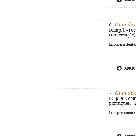
ADICIO
Guia de 
6 -
reimp.]. - Por
conversação).
Link persistente
ADICIO
Guia de 
7 -
[2] p. a 2 col
português. -
Link persistente