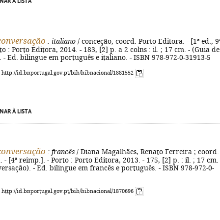
NAR À LISTA
conversação
: italiano
/ conceção, coord. Porto Editora. - [1ª ed., 9
to : Porto Editora, 2014. - 183, [2] p. a 2 colns : il. ; 17 cm. - (Guia de
 - Ed. bilingue em português e italiano. - ISBN 978-972-0-31913-5
: http://id.bnportugal.gov.pt/bib/bibnacional/1881552
NAR À LISTA
conversação
: francês
/ Diana Magalhães, Renato Ferreira ; coord.
 - [4ª reimp.]. - Porto : Porto Editora, 2013. - 175, [2] p. : il. ; 17 cm. 
ersação). - Ed. bilingue em francês e português. - ISBN 978-972-0-
: http://id.bnportugal.gov.pt/bib/bibnacional/1870696