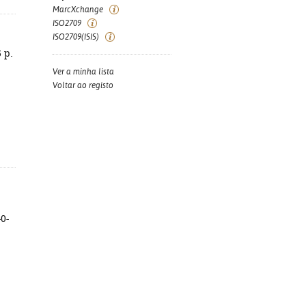
MarcXchange
ISO2709
ISO2709(ISIS)
6 p.
Ver a minha lista
Voltar ao registo
0-