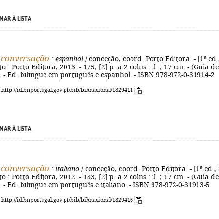
NAR À LISTA
 conversação
: espanhol
/ conceção, coord. Porto Editora. - [1ª ed.
to : Porto Editora, 2013. - 175, [2] p. a 2 colns : il. ; 17 cm. - (Guia de
 - Ed. bilingue em português e espanhol. - ISBN 978-972-0-31914-2
: http://id.bnportugal.gov.pt/bib/bibnacional/1829411
NAR À LISTA
 conversação
: italiano
/ conceção, coord. Porto Editora. - [1ª ed., 
to : Porto Editora, 2012. - 183, [2] p. a 2 colns : il. ; 17 cm. - (Guia de
 - Ed. bilingue em português e italiano. - ISBN 978-972-0-31913-5
: http://id.bnportugal.gov.pt/bib/bibnacional/1829416