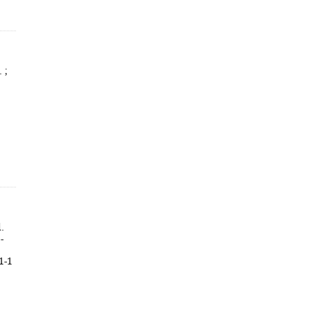
 ;
.
-
1-1