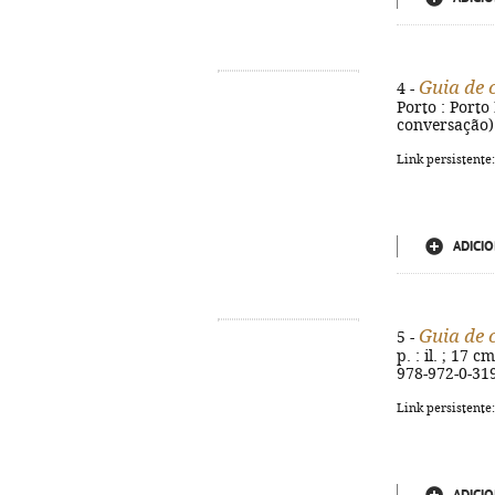
Guia de 
4 -
Porto : Porto 
conversação).
Link persistente
ADICIO
Guia de 
5 -
p. : il. ; 17 
978-972-0-31
Link persistente