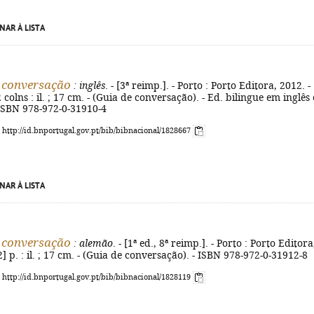
NAR À LISTA
 conversação
: inglês
. - [3ª reimp.]. - Porto : Porto Editora, 2012. -
2 colns : il. ; 17 cm. - (Guia de conversação). - Ed. bilingue em inglês 
 ISBN 978-972-0-31910-4
: http://id.bnportugal.gov.pt/bib/bibnacional/1828667
NAR À LISTA
 conversação
: alemão
. - [1ª ed., 8ª reimp.]. - Porto : Porto Editora
2] p. : il. ; 17 cm. - (Guia de conversação). - ISBN 978-972-0-31912-8
: http://id.bnportugal.gov.pt/bib/bibnacional/1828119