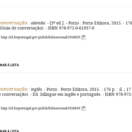
conversação
: alemão
. - [3ª ed.]. - Porto : Porto Editora, 2015. - 17
. - (Guia de conversação). - ISBN 978-972-0-01937-0
: http://id.bnportugal.gov.pt/bib/bibnacional/1916820
NAR À LISTA
conversação
: inglês
. - Porto : Porto Editora, 2015. - 176 p. : il. ; 17
e conversação). - Ed. bilingue em inglês e português. - ISBN 978-972-
: http://id.bnportugal.gov.pt/bib/bibnacional/1916819
NAR À LISTA