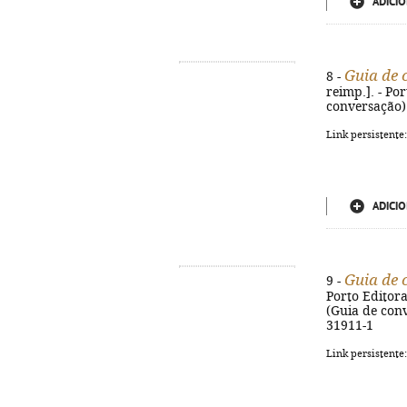
ADICIO
Guia de 
8 -
reimp.]. - Por
conversação).
Link persistente
ADICIO
Guia de 
9 -
Porto Editora.
(Guia de conv
31911-1
Link persistente