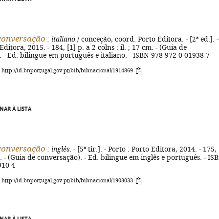
conversação
: italiano
/ conceção, coord. Porto Editora. - [2ª ed.]. -
Editora, 2015. - 184, [1] p. a 2 colns : il. ; 17 cm. - (Guia de
 - Ed. bilingue em português e italiano. - ISBN 978-972-0-01938-7
: http://id.bnportugal.gov.pt/bib/bibnacional/1914869
NAR À LISTA
conversação
: inglês
. - [5ª tir.]. - Porto : Porto Editora, 2014. - 175, 
cm. - (Guia de conversação). - Ed. bilingue em inglês e português. - IS
910-4
: http://id.bnportugal.gov.pt/bib/bibnacional/1903033