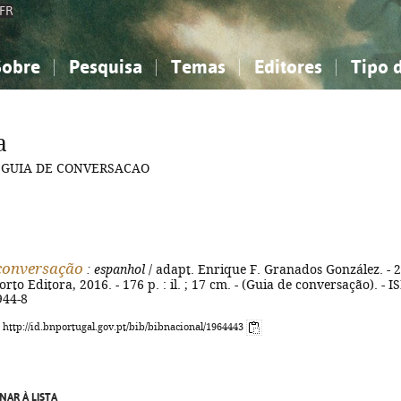
FR
Sobre
Pesquisa
Temas
Editores
Tipo 
obre a Bibliografia Nacional
imples
onhecimento, Informação...
onhecimento, Informação...
Combinada
A minha lista
Como utilizar
Filosofia, psicologia...
Filosofia, psicologia...
Perguntas frequente
a
iências sociais...
iências sociais...
Ciências exatas e naturais...
Ciências exatas e naturais...
: =GUIA DE CONVERSACAO
rte, desporto...
rte, desporto...
Literatura, linguística...
Literatura, linguística...
conversação
: espanhol
/ adapt. Enrique F. Granados González. - 2
Porto Editora, 2016. - 176 p. : il. ; 17 cm. - (Guia de conversação). - 
944-8
: http://id.bnportugal.gov.pt/bib/bibnacional/1964443
NAR À LISTA