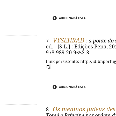
ADICIONAR À LISTA
VYSEHRAD
7 -
: a ponte do 
ed. - [S.L.] : Edições Pena, 201
978-989-20-9552-3
Link persistente: http://id.bnportu
ADICIONAR À LISTA
Os meninos judeus des
8 -
Tomé e Príncipe por ordem d'