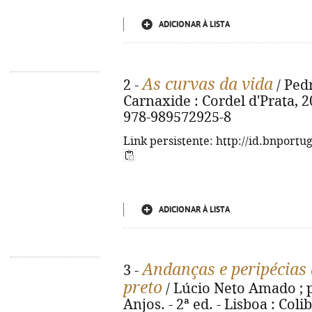
ADICIONAR À LISTA
As curvas da vida
2 -
/ Pedr
Carnaxide : Cordel d'Prata, 20
978-989572925-8
Link persistente: http://id.bnportu
ADICIONAR À LISTA
Andanças e peripécias
3 -
preto
/ Lúcio Neto Amado ; 
Anjos. - 2ª ed. - Lisboa : Colibr