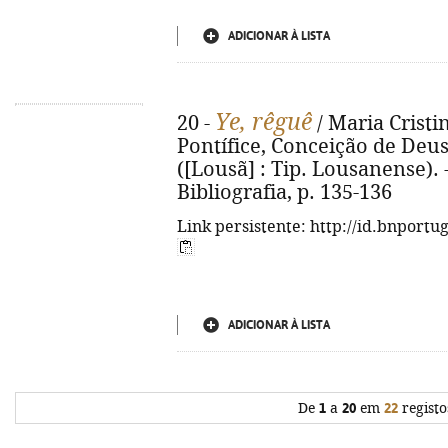
ADICIONAR À LISTA
Ye, rêguê
20 -
/ Maria Cristi
Pontífice, Conceição de Deus L
([Lousã] : Tip. Lousanense). - 1
Bibliografia, p. 135-136
Link persistente: http://id.bnportu
ADICIONAR À LISTA
De
1
a
20
em
22
registo