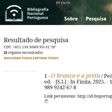
PT
EN
FR
Sobre
Pesquisa
Sobre a Bibliografia Nacional
Simples
Conhecimento, Informação...
Conhecimento, Informação...
Combinada
A
Resultado de pesquisa
Ciências sociais...
Ciências sociais...
CDU: =821.134.3(669.95)-31"20"
Arte, desporto...
Arte, desporto...
22
registos encontrados
ADICIONAR TODOS
|
RETIRAR TODOS
O branco e a preta
1 -
/ Ped
ed. - [S.l.] : In-Finita, 2025. -
989-9242-67-8
Link persistente: http://id.bnportu