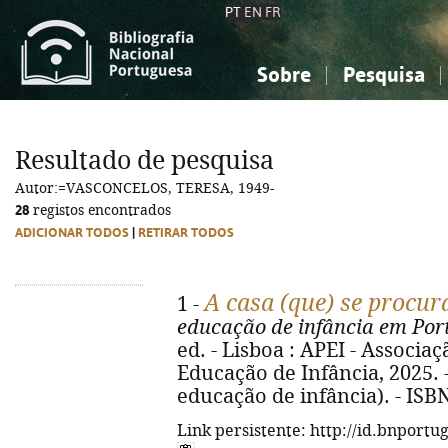
PT
EN
FR
Sobre
Pesquisa
Sobre a Bibliografia Nacional
Simples
Conhecimento, Informação...
Conhecimento, Informação...
Combinada
A
Resultado de pesquisa
Ciências sociais...
Ciências sociais...
Autor:=VASCONCELOS, TERESA, 1949-
Arte, desporto...
Arte, desporto...
28
registos encontrados
ADICIONAR TODOS
|
RETIRAR TODOS
A casa (que) se procur
1 -
educação de infância em Por
ed. - Lisboa : APEI - Associa
Educação de Infância, 2025. - 4
educação de infância). - ISB
Link persistente: http://id.bnportu