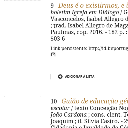
Deus é o existirmos, e 
9 -
boletim Igreja em Diálogo
/ G
Vasconcelos, Isabel Allegro
; trad. Isabel Allegro de Maga
Paulinas, cop. 2016. - 182 p. :
503-6
Link persistente: http://id.bnportu
ADICIONAR À LISTA
Guião de educação gé
10 -
escolar
/ texto Conceição Nogu
João Cardona
; cons. cient. 
Joaquim ; il. Sílvia Castro. - 
Cidadania e Igualdade de Géne