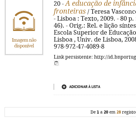
A educação de infânc
20 -
fronteiras
/ Teresa Vasconcel
- Lisboa : Texto, 2009. - 80 p. 
46). - Orig.: Rel. e lição sín
Escola Superior de Educação,
Lisboa , Univ. de Lisboa, 2008
978-972-47-4089-8
Link persistente: http://id.bnportu
ADICIONAR À LISTA
De
1
a
20
em
28
registo