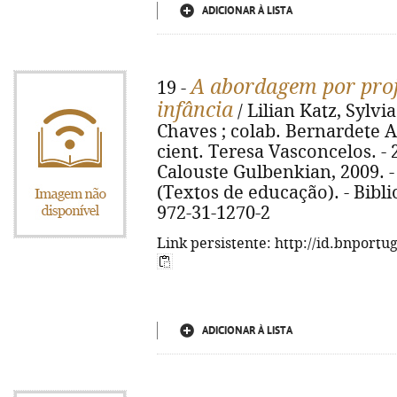
ADICIONAR À LISTA
A abordagem por proj
19 -
infância
/ Lilian Katz, Sylvi
Chaves ; colab. Bernardete A
cient. Teresa Vasconcelos. - 
Calouste Gulbenkian, 2009. - XV
(Textos de educação). - Biblio
972-31-1270-2
Link persistente: http://id.bnportu
ADICIONAR À LISTA