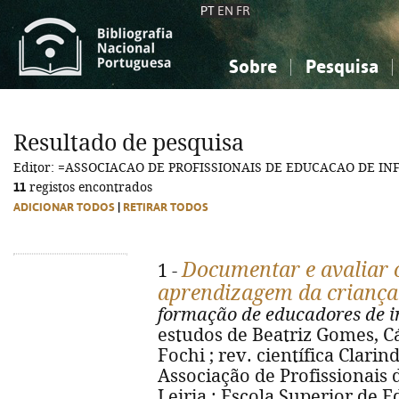
PT
EN
FR
Sobre
Pesquisa
Sobre a Bibliografia Nacional
Simples
Conhecimento, Informação...
Conhecimento, Informação...
Combinada
A
Resultado de pesquisa
Ciências sociais...
Ciências sociais...
Editor: =ASSOCIACAO DE PROFISSIONAIS DE EDUCACAO DE IN
Arte, desporto...
Arte, desporto...
11
registos encontrados
ADICIONAR TODOS
|
RETIRAR TODOS
Documentar e avaliar o
1 -
aprendizagem da criança
formação de educadores de i
estudos de Beatriz Gomes, Cá
Fochi ; rev. científica Clarinda 
Associação de Profissionais 
Leiria : Escola Superior de E