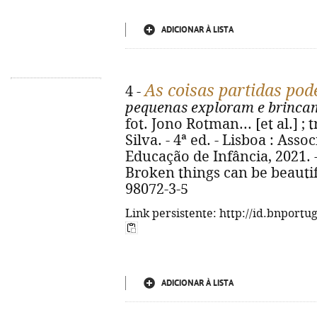
ADICIONAR À LISTA
As coisas partidas pod
4 -
pequenas exploram e brinca
fot. Jono Rotman... [et al.] ;
Silva. - 4ª ed. - Lisboa : Ass
Educação de Infância, 2021. - 57
Broken things can be beautif
98072-3-5
Link persistente: http://id.bnportu
ADICIONAR À LISTA