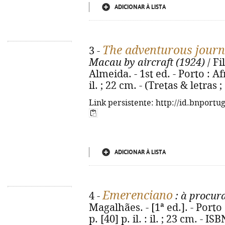
ADICIONAR À LISTA
The adventurous journe
3 -
Macau by aircraft (1924)
/ Fi
Almeida. - 1st ed. - Porto : Af
il. ; 22 cm. - (Tretas & letras
Link persistente: http://id.bnportu
ADICIONAR À LISTA
Emerenciano
4 -
: à procura
Magalhães. - [1ª ed.]. - Porto
p. [40] p. il. : il. ; 23 cm. - 