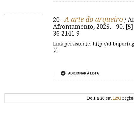
A arte do arqueiro
20 -
/ A
Afrontamento, 2025. - 90, [5] p
36-2141-9
Link persistente: http://id.bnportu
ADICIONAR À LISTA
De
1
a
20
em
1291
regist