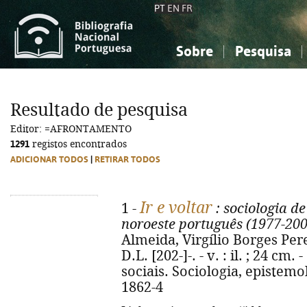
PT
EN
FR
Sobre
Pesquisa
Sobre a Bibliografia Nacional
Simples
Conhecimento, Informação...
Conhecimento, Informação...
Combinada
A
Resultado de pesquisa
Ciências sociais...
Ciências sociais...
Editor: =AFRONTAMENTO
Arte, desporto...
Arte, desporto...
1291
registos encontrados
ADICIONAR TODOS
|
RETIRAR TODOS
Ir e voltar
1 -
: sociologia d
noroeste português (1977-200
Almeida, Virgílio Borges Pere
D.L. [202-]-. - v. : il. ; 24 cm.
sociais. Sociologia, epistemol
1862-4