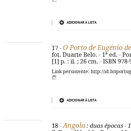
ADICIONAR À LISTA
O Porto de Eugénio d
17 -
fot. Duarte Belo. - 1ª ed. - P
[1] p. : il. ; 26 cm. - ISBN 97
Link persistente: http://id.bnportu
ADICIONAR À LISTA
Angola
18 -
: duas épocas - 