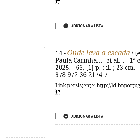
ADICIONAR À LISTA
Onde leva a escada
14 -
/ t
Paula Carinha... [et al.]. - 1ª
2025. - 63, [1] p. : il. ; 23 c
978-972-36-2174-7
Link persistente: http://id.bnportu
ADICIONAR À LISTA