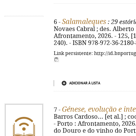
Salamaleques
6 -
: 29 estór
Novaes Cabral ; des. Alberto P
Afrontamento, 2026. - 125, [1] 
240). - ISBN 978-972-36-2180-
Link persistente: http://id.bnportu
ADICIONAR À LISTA
Génese, evolução e int
7 -
Barros Cardoso... [et al.] ; c
- Porto : Afrontamento, 2026. -
do Douro e do vinho do Porto