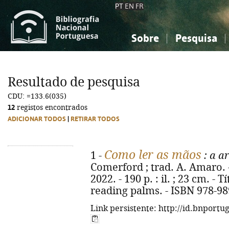
PT
EN
FR
Sobre
Pesquisa
Sobre a Bibliografia Nacional
Simples
Conhecimento, Informação...
Conhecimento, Informação...
Combinada
A
Resultado de pesquisa
Ciências sociais...
Ciências sociais...
CDU: =133.6(035)
Arte, desporto...
Arte, desporto...
12
registos encontrados
ADICIONAR TODOS
|
RETIRAR TODOS
Como ler as mãos
1 -
: a a
Comerford ; trad. A. Amaro. - 
2022. - 190 p. : il. ; 23 cm. - T
reading palms. - ISBN 978-98
Link persistente: http://id.bnportu