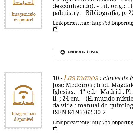
desconhecido). - Tít. orig.: 
palmistry. - Bibliografia, p. 
Link persistente: http://id.bnportu
ADICIONAR À LISTA
Las manos
10 -
: claves de l
José Medeiros ; trad. Magdal
Iglesias. - 1ª ed. - Madrid : Pl
il. ; 24 cm. - (El mundo místi
da vida : manual de quirologi
ISBN 84-96362-30-2
Link persistente: http://id.bnportu