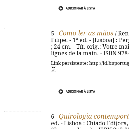
ADICIONAR À LISTA
Como ler as mãos
5 -
/ Ren
Filipe. - 1ª ed. - [Lisboa] : Pe
; 24 cm. - Tít. orig.: Votre ma
lignes de la main. - ISBN 978
Link persistente: http://id.bnportu
ADICIONAR À LISTA
Quirologia contempor
6 -
ed. - Lisboa : Chiado Editora, 2