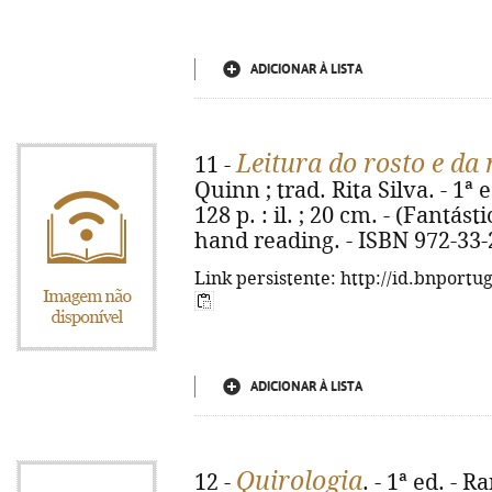
ADICIONAR À LISTA
Leitura do rosto e da
11 -
Quinn ; trad. Rita Silva. - 1ª 
128 p. : il. ; 20 cm. - (Fantásti
hand reading. - ISBN 972-33-
Link persistente: http://id.bnportu
ADICIONAR À LISTA
Quirologia
12 -
. - 1ª ed. - R