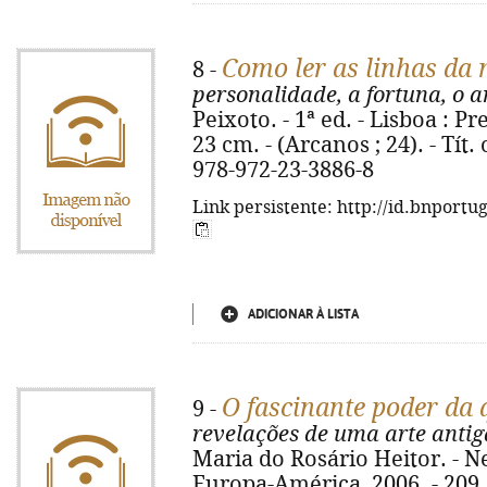
Como ler as linhas da
8 -
personalidade, a fortuna, o 
Peixoto. - 1ª ed. - Lisboa : Pres
23 cm. - (Arcanos ; 24). - Tít
978-972-23-3886-8
Link persistente: http://id.bnportu
ADICIONAR À LISTA
O fascinante poder da
9 -
revelações de uma arte antig
Maria do Rosário Heitor. - N
Europa-América, 2006. - 209, [3