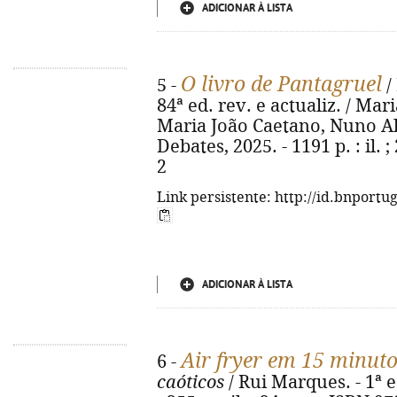
ADICIONAR À LISTA
O livro de Pantagruel
5 -
/
84ª ed. rev. e actualiz. / M
Maria João Caetano, Nuno Alv
Debates, 2025. - 1191 p. : il.
2
Link persistente: http://id.bnportu
ADICIONAR À LISTA
Air fryer em 15 minut
6 -
caóticos
/ Rui Marques. - 1ª e