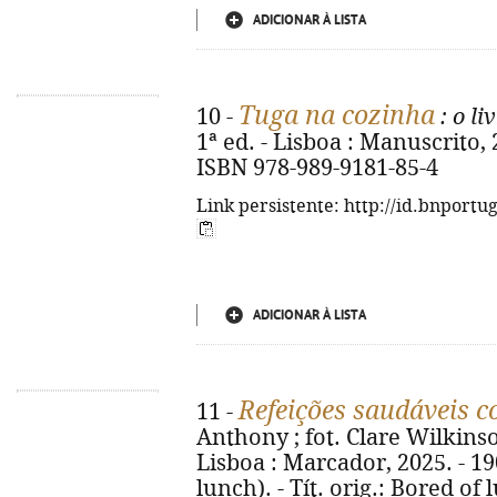
ADICIONAR À LISTA
Tuga na cozinha
10 -
: o li
1ª ed. - Lisboa : Manuscrito, 20
ISBN 978-989-9181-85-4
Link persistente: http://id.bnportu
ADICIONAR À LISTA
Refeições saudáveis c
11 -
Anthony ; fot. Clare Wilkinson 
Lisboa : Marcador, 2025. - 190,
lunch). - Tít. orig.: Bored of