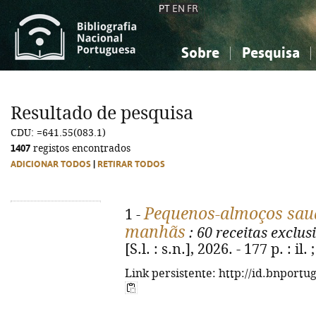
PT
EN
FR
Sobre
Pesquisa
Sobre a Bibliografia Nacional
Simples
Conhecimento, Informação...
Conhecimento, Informação...
Combinada
A
Resultado de pesquisa
Ciências sociais...
Ciências sociais...
CDU: =641.55(083.1)
Arte, desporto...
Arte, desporto...
1407
registos encontrados
ADICIONAR TODOS
|
RETIRAR TODOS
Pequenos-almoços saud
1 -
manhãs
: 60 receitas exclus
[S.l. : s.n.], 2026. - 177 p. : il.
Link persistente: http://id.bnportu