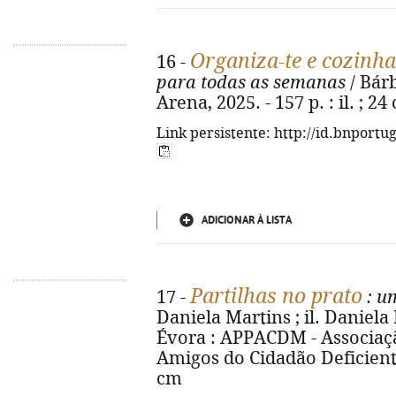
Organiza-te e cozinha
16 -
para todas as semanas
/ Bárb
Arena, 2025. - 157 p. : il. ; 
Link persistente: http://id.bnportu
ADICIONAR À LISTA
Partilhas no prato
17 -
: u
Daniela Martins ; il. Daniela
Évora : APPACDM - Associaçã
Amigos do Cidadão Deficiente M
cm