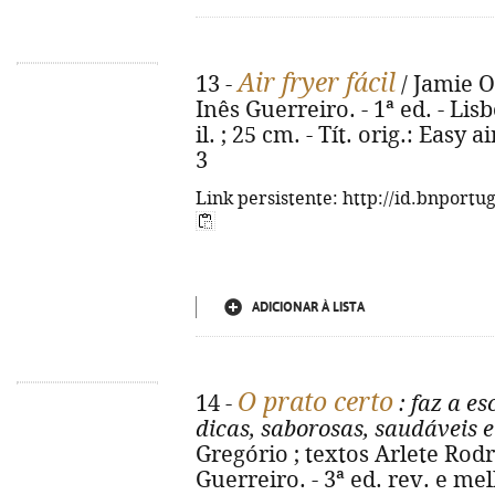
Air fryer fácil
13 -
/ Jamie Ol
Inês Guerreiro. - 1ª ed. - Lisb
il. ; 25 cm. - Tít. orig.: Easy 
3
Link persistente: http://id.bnportu
ADICIONAR À LISTA
O prato certo
14 -
: faz a es
dicas, saborosas, saudáveis e
Gregório ; textos Arlete Rodr
Guerreiro. - 3ª ed. rev. e melh. 