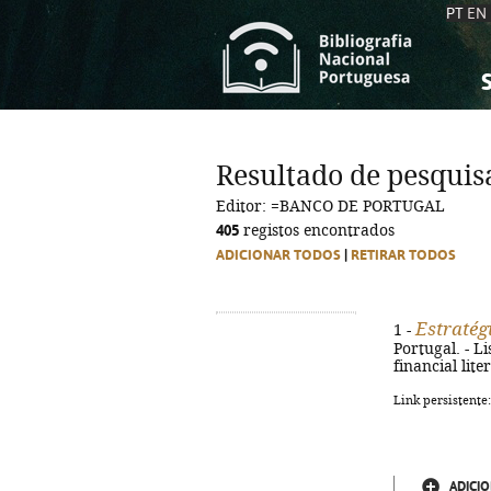
PT
EN
S
S
C
C
Resultado de pesquis
C
C
Editor: =BANCO DE PORTUGAL
A
A
405
registos encontrados
ADICIONAR TODOS
|
RETIRAR TODOS
Estratégi
1 -
Portugal. - Li
financial lit
Link persistente
ADICIO