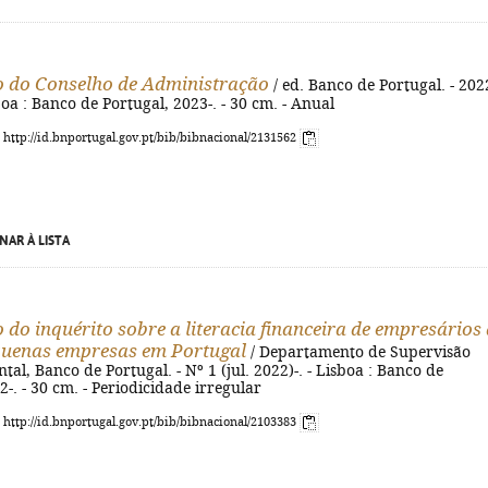
o do Conselho de Administração
/ ed. Banco de Portugal. - 202
sboa : Banco de Portugal, 2023-. - 30 cm. - Anual
: http://id.bnportugal.gov.pt/bib/bibnacional/2131562
NAR À LISTA
o do inquérito sobre a literacia financeira de empresários
quenas empresas em Portugal
/ Departamento de Supervisão
l, Banco de Portugal. - Nº 1 (jul. 2022)-. - Lisboa : Banco de
2-. - 30 cm. - Periodicidade irregular
: http://id.bnportugal.gov.pt/bib/bibnacional/2103383