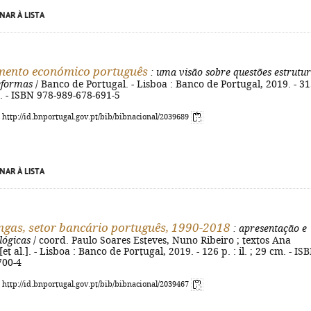
NAR À LISTA
mento económico português
: uma visão sobre questões estrutur
eformas
/ Banco de Portugal. - Lisboa : Banco de Portugal, 2019. - 3
cm. - ISBN 978-989-678-691-5
: http://id.bnportugal.gov.pt/bib/bibnacional/2039689
NAR À LISTA
ongas, setor bancário português, 1990-2018
: apresentação e
lógicas
/ coord. Paulo Soares Esteves, Nuno Ribeiro ; textos Ana
et al.]. - Lisboa : Banco de Portugal, 2019. - 126 p. : il. ; 29 cm. - IS
700-4
: http://id.bnportugal.gov.pt/bib/bibnacional/2039467