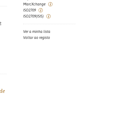
MarcXchange
ISO2709
ISO2709(ISIS)
2
Ver a minha lista
Voltar ao registo
 de