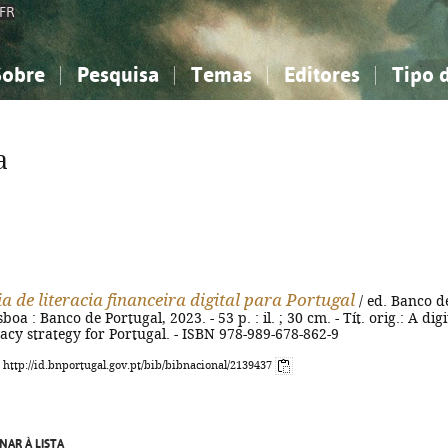
FR
Sobre
Pesquisa
Temas
Editores
Tipo 
obre a Bibliografia Nacional
imples
onhecimento, Informação...
onhecimento, Informação...
Combinada
A minha lista
Como utilizar
Filosofia, psicologia...
Filosofia, psicologia...
Perguntas frequente
a
iências sociais...
iências sociais...
Ciências exatas e naturais...
Ciências exatas e naturais...
rte, desporto...
rte, desporto...
Literatura, linguística...
Literatura, linguística...
a de literacia financeira digital para Portugal
/ ed. Banco d
sboa : Banco de Portugal, 2023. - 53 p. : il. ; 30 cm. - Tít. orig.: A digi
eracy strategy for Portugal. - ISBN 978-989-678-862-9
: http://id.bnportugal.gov.pt/bib/bibnacional/2139437
NAR À LISTA