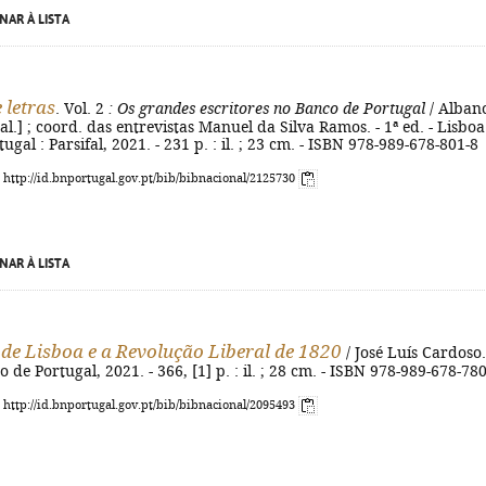
NAR À LISTA
 letras
. Vol. 2
: Os grandes escritores no Banco de Portugal
/ Alban
 al.] ; coord. das entrevistas Manuel da Silva Ramos. - 1ª ed. - Lisboa
gal : Parsifal, 2021. - 231 p. : il. ; 23 cm. - ISBN 978-989-678-801-8
: http://id.bnportugal.gov.pt/bib/bibnacional/2125730
NAR À LISTA
de Lisboa e a Revolução Liberal de 1820
/ José Luís Cardoso.
 de Portugal, 2021. - 366, [1] p. : il. ; 28 cm. - ISBN 978-989-678-78
: http://id.bnportugal.gov.pt/bib/bibnacional/2095493