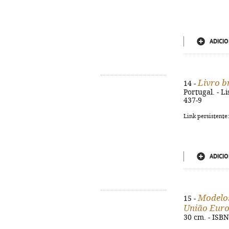
ADICIO
Livro b
14 -
Portugal. - L
437-9
Link persistente
ADICIO
Modelos
15 -
União Euro
30 cm. - ISB