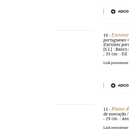
ADICIO
Escutar
10 -
portugueses
d'artistes por
[S.l.] : Banco
; 33 cm. - Ed
Link persistente
ADICIO
Plano d
11 -
de execução
/
- 29 cm. - An
Link persistente