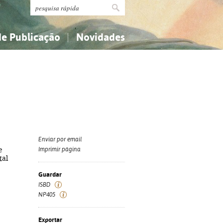
de Publicação
Novidades
s
Religião...
Religião...
Ciências aplicadas...
Ciências aplicadas...
História, geografia, biografias...
História, geografia, biografias...
Enviar por email
e
Imprimir página
tal
Guardar
ISBD
NP405
Exportar