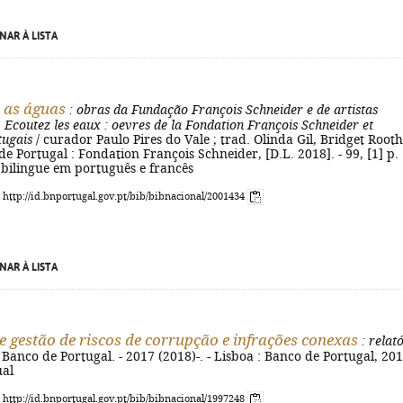
NAR À LISTA
 as águas
: obras da Fundação François Schneider e de artistas
=
Ecoutez les eaux
: oevres de la Fondation François Schneider et
tugais
/ curador Paulo Pires do Vale ; trad. Olinda Gil, Bridget Rooth.
 de Portugal : Fondation François Schneider, [D.L. 2018]. - 99, [1] p. :
. bilingue em português e francês
: http://id.bnportugal.gov.pt/bib/bibnacional/2001434
NAR À LISTA
e gestão de riscos de corrupção e infrações conexas
: relat
 Banco de Portugal. - 2017 (2018)-. - Lisboa : Banco de Portugal, 201
ual
: http://id.bnportugal.gov.pt/bib/bibnacional/1997248