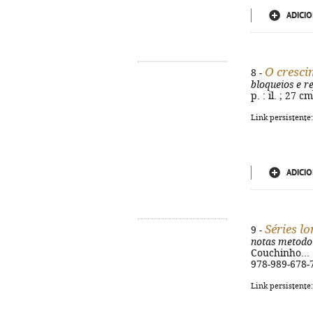
ADICIO
O cresci
8 -
bloqueios e r
p. : il. ; 27 
Link persistente
ADICIO
Séries l
9 -
notas metodo
Couchinho... [
978-989-678-
Link persistente