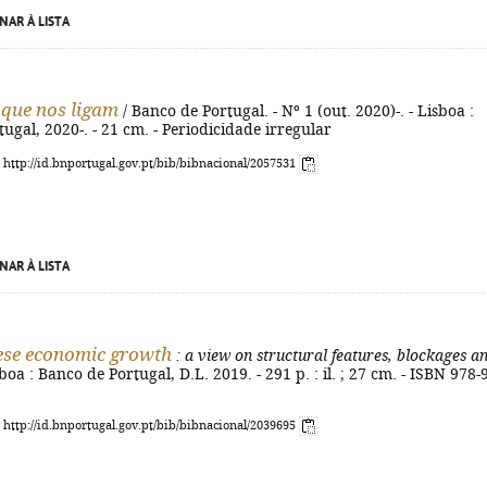
NAR À LISTA
 que nos ligam
/ Banco de Portugal. - Nº 1 (out. 2020)-. - Lisboa :
ugal, 2020-. - 21 cm. - Periodicidade irregular
: http://id.bnportugal.gov.pt/bib/bibnacional/2057531
NAR À LISTA
ese economic growth
: a view on structural features, blockages a
isboa : Banco de Portugal, D.L. 2019. - 291 p. : il. ; 27 cm. - ISBN 978-
: http://id.bnportugal.gov.pt/bib/bibnacional/2039695