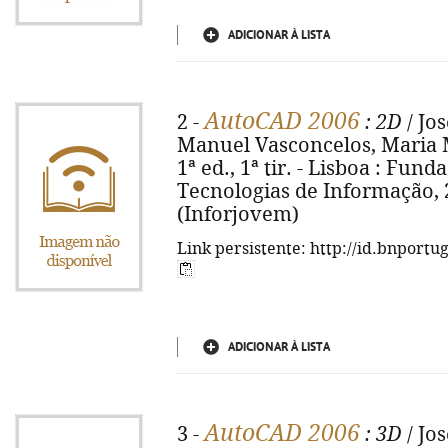
ADICIONAR À LISTA
AutoCAD 2006
2 -
: 2D
/ Jo
Manuel Vasconcelos, Maria 
1ª ed., 1ª tir. - Lisboa : Fu
Tecnologias de Informação, 200
(Inforjovem)
Link persistente: http://id.bnportu
ADICIONAR À LISTA
AutoCAD 2006
3 -
: 3D
/ Jo