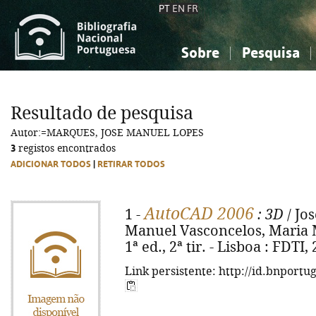
PT
EN
FR
Sobre
Pesquisa
Sobre a Bibliografia Nacional
Simples
Conhecimento, Informação...
Conhecimento, Informação...
Combinada
A
Resultado de pesquisa
Ciências sociais...
Ciências sociais...
Autor:=MARQUES, JOSE MANUEL LOPES
Arte, desporto...
Arte, desporto...
3
registos encontrados
ADICIONAR TODOS
|
RETIRAR TODOS
AutoCAD 2006
1 -
: 3D
/ Jo
Manuel Vasconcelos, Maria 
1ª ed., 2ª tir. - Lisboa : FDTI, 
Link persistente: http://id.bnportu