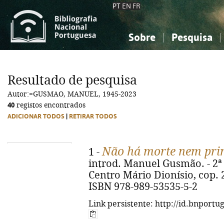
PT
EN
FR
Sobre
Pesquisa
Sobre a Bibliografia Nacional
Simples
Conhecimento, Informação...
Conhecimento, Informação...
Combinada
A
Resultado de pesquisa
Ciências sociais...
Ciências sociais...
Autor:=GUSMAO, MANUEL, 1945-2023
Arte, desporto...
Arte, desporto...
40
registos encontrados
ADICIONAR TODOS
|
RETIRAR TODOS
Não há morte nem prin
1 -
introd. Manuel Gusmão. - 2ª 
Centro Mário Dionísio, cop. 20
ISBN 978-989-53535-5-2
Link persistente: http://id.bnportu