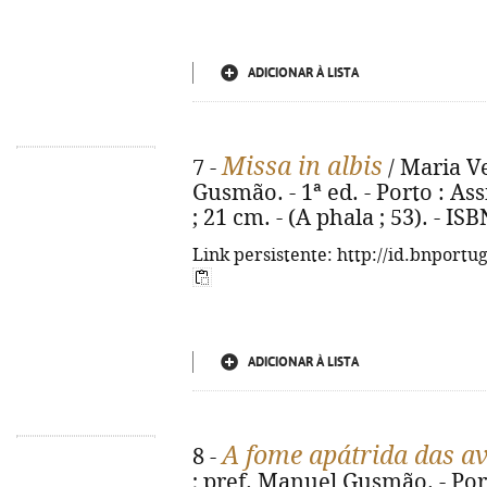
ADICIONAR À LISTA
Missa in albis
7 -
/ Maria Ve
Gusmão. - 1ª ed. - Porto : Ass
; 21 cm. - (A phala ; 53). - I
Link persistente: http://id.bnportu
ADICIONAR À LISTA
A fome apátrida das a
8 -
; pref. Manuel Gusmão. - Port