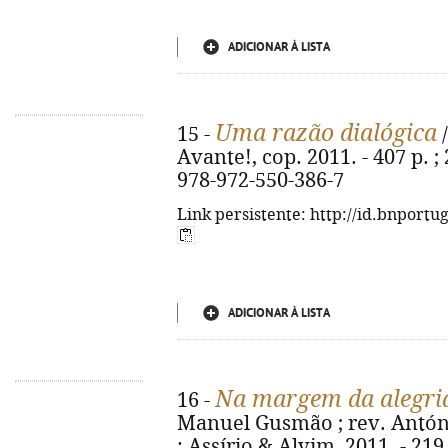
ADICIONAR À LISTA
Uma razão dialógica
15 -
/
Avante!, cop. 2011. - 407 p. ; 
978-972-550-386-7
Link persistente: http://id.bnportu
ADICIONAR À LISTA
Na margem da alegri
16 -
Manuel Gusmão ; rev. António
: Assírio & Alvim, 2011. - 219,