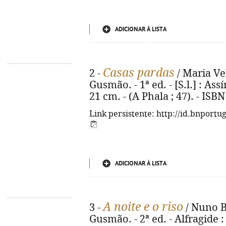
ADICIONAR À LISTA
Casas pardas
2 -
/ Maria Ve
Gusmão. - 1ª ed. - [S.l.] : Assí
21 cm. - (A Phala ; 47). - ISB
Link persistente: http://id.bnportu
ADICIONAR À LISTA
A noite e o riso
3 -
/ Nuno B
Gusmão. - 2ª ed. - Alfragide 