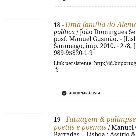
Uma família do Alent
18 -
política
/ João Domingues Ser
posf. Manuel Gusmão. - [Lis
Saramago, imp. 2010. - 278, [1]
989-95820-1-9
Link persistente: http://id.bnportu
ADICIONAR À LISTA
Tatuagem & palimpses
19 -
poetas e poemas
/ Manuel 
Barradas. - Lisboa : Assírio & 