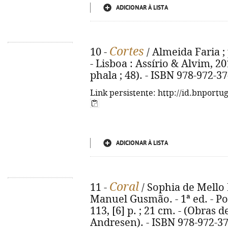
ADICIONAR À LISTA
Cortes
10 -
/ Almeida Faria ;
- Lisboa : Assírio & Alvim, 201
phala ; 48). - ISBN 978-972-3
Link persistente: http://id.bnportu
ADICIONAR À LISTA
Coral
11 -
/ Sophia de Mello 
Manuel Gusmão. - 1ª ed. - Por
113, [6] p. ; 21 cm. - (Obras
Andresen). - ISBN 978-972-3