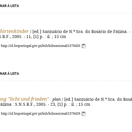
NAR À LISTA
hirtenkinder
/ [ed.] Santuário de N.ª Sra. do Rosário de Fátima. -
R.F., 2005. - 11, [1] p. : il. ; 15 cm
: http://id.bnportugal.gov.pt/bib/bibnacional/1378435
NAR À LISTA
ng "licht und frieden"
: plan
/ [ed.] Santuário de N.ª Sra. do Ros
átima : S.N.S.R.F., 2005. - 23, [1] p. : il. ; 15 cm
: http://id.bnportugal.gov.pt/bib/bibnacional/1378429