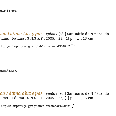
NAR À LISTA
ión Fatima Luz y paz
: guion
/ [ed.] Santuário de N.ª Sra. do
ima. - Fátima : S.N.S.R.F., 2005. - 23, [1] p. : il. ; 15 cm
: http://id.bnportugal.gov.pt/bib/bibnacional/1378425
NAR À LISTA
ão Fátima e luz e paz
: guião
/ [ed.] Santuário de N.ª Sra. do
ima. - Fátima : S.N.S.R.F., 2005. - 23, [1] p. : il. ; 15 cm
: http://id.bnportugal.gov.pt/bib/bibnacional/1378424