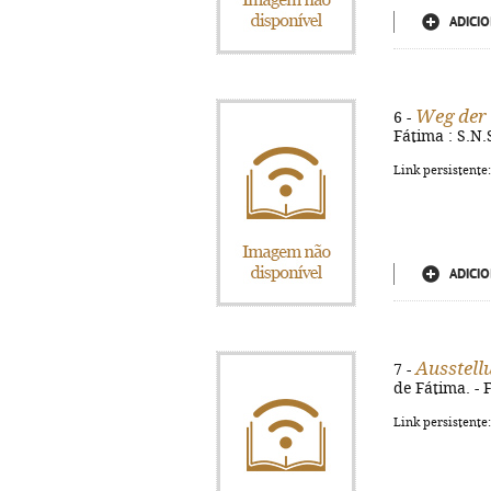
ADICIO
Weg der 
6 -
Fátima : S.N.S.
Link persistente
ADICIO
Ausstellu
7 -
de Fátima. - F
Link persistente