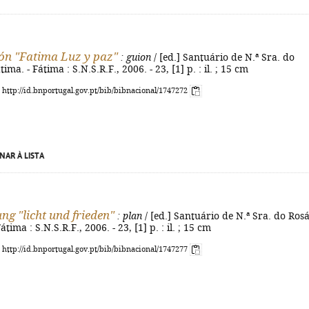
ón "Fatima Luz y paz"
: guion
/ [ed.] Santuário de N.ª Sra. do
ima. - Fátima : S.N.S.R.F., 2006. - 23, [1] p. : il. ; 15 cm
: http://id.bnportugal.gov.pt/bib/bibnacional/1747272
NAR À LISTA
ng "licht und frieden"
: plan
/ [ed.] Santuário de N.ª Sra. do Ros
átima : S.N.S.R.F., 2006. - 23, [1] p. : il. ; 15 cm
: http://id.bnportugal.gov.pt/bib/bibnacional/1747277