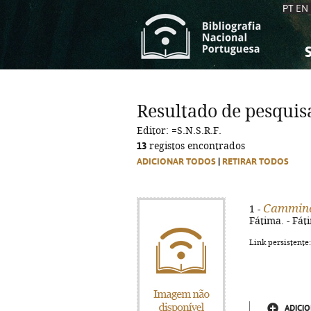
PT
EN
S
S
C
C
Resultado de pesquis
C
C
Editor: =S.N.S.R.F.
A
A
13
registos encontrados
ADICIONAR TODOS
|
RETIRAR TODOS
Cammino 
1 -
Fátima. - Fáti
Link persistente
ADICIO