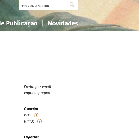
de Publicação
Novidades
s
Religião...
Religião...
Ciências aplicadas...
Ciências aplicadas...
História, geografia, biografias...
História, geografia, biografias...
Enviar por email
Imprimir página
Guardar
ISBD
NP405
Exportar