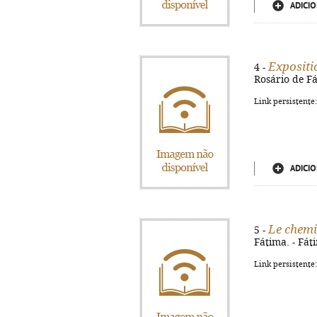
ADICIO
Expositi
4 -
Rosário de Fát
Link persistente
ADICIO
Le chemi
5 -
Fátima. - Fáti
Link persistente