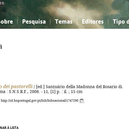
FR
Sobre
Pesquisa
Temas
Editores
Tipo 
obre a Bibliografia Nacional
imples
onhecimento, Informação...
onhecimento, Informação...
Combinada
A minha lista
Como utilizar
Filosofia, psicologia...
Filosofia, psicologia...
Perguntas frequente
a
iências sociais...
iências sociais...
Ciências exatas e naturais...
Ciências exatas e naturais...
rte, desporto...
rte, desporto...
Literatura, linguística...
Literatura, linguística...
dei pastorelli
/ [ed.] Santuário della Madonna del Rosario di
ma : S.N.S.R.F., 2008. - 11, [1] p. : il. ; 15 cm
: http://id.bnportugal.gov.pt/bib/bibnacional/1747290
NAR À LISTA