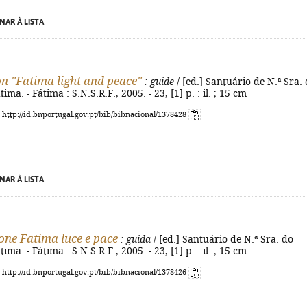
NAR À LISTA
on "Fatima light and peace"
: guide
/ [ed.] Santuário de N.ª Sra.
ima. - Fátima : S.N.S.R.F., 2005. - 23, [1] p. : il. ; 15 cm
: http://id.bnportugal.gov.pt/bib/bibnacional/1378428
NAR À LISTA
one Fatima luce e pace
: guida
/ [ed.] Santuário de N.ª Sra. do
ima. - Fátima : S.N.S.R.F., 2005. - 23, [1] p. : il. ; 15 cm
: http://id.bnportugal.gov.pt/bib/bibnacional/1378426