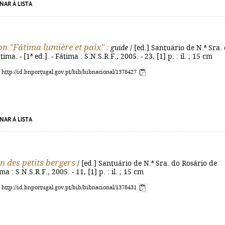
NAR À LISTA
on "Fátima lumière et paix"
: guide
/ [ed.] Santuário de N.ª Sra.
ima. - [1ª ed.]. - Fátima : S.N.S.R.F., 2005. - 23, [1] p. : il. ; 15 cm
: http://id.bnportugal.gov.pt/bib/bibnacional/1378427
NAR À LISTA
n des petits bergers
/ [ed.] Santuário de N.ª Sra. do Rosário de
ma : S.N.S.R.F., 2005. - 11, [1] p. : il. ; 15 cm
: http://id.bnportugal.gov.pt/bib/bibnacional/1378431