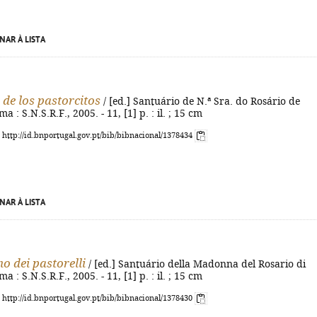
NAR À LISTA
de los pastorcitos
/ [ed.] Santuário de N.ª Sra. do Rosário de
ma : S.N.S.R.F., 2005. - 11, [1] p. : il. ; 15 cm
: http://id.bnportugal.gov.pt/bib/bibnacional/1378434
NAR À LISTA
 dei pastorelli
/ [ed.] Santuário della Madonna del Rosario di
ma : S.N.S.R.F., 2005. - 11, [1] p. : il. ; 15 cm
: http://id.bnportugal.gov.pt/bib/bibnacional/1378430