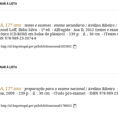
NAR À LISTA
 A, 12º ano
: testes e exames
: ensino secundario
/ Avelino Ribeiro /
nuel Loff, Ilídio Silva. - 1ª ed. - Alfragide : Asa II, 2012 (testes e exa
ótico (CD-ROM) em bolsa de plástico). - 239 p. : il. ; 30 cm. - (Testes 
SBN 978-989-23-2074-8
: http://id.bnportugal.gov.pt/bib/bibnacional/1823052
NAR À LISTA
 A, 12º ano
: preparação para o exame nacional
/ Avelino Ribeiro. -
Asa, 2009. - 239 p. : il. ; 30 cm. - (Tudo pro-exame). - ISBN 978-989-23
: http://id.bnportugal.gov.pt/bib/bibnacional/1766013