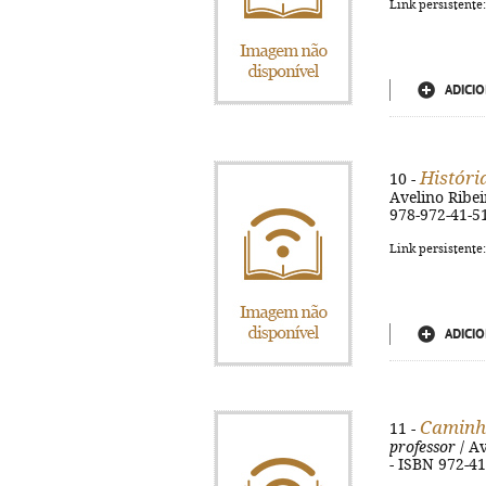
Link persistente
ADICIO
Históri
10 -
Avelino Ribeir
978-972-41-5
Link persistente
ADICIO
Caminho
11 -
professor
/ Av
- ISBN 972-4