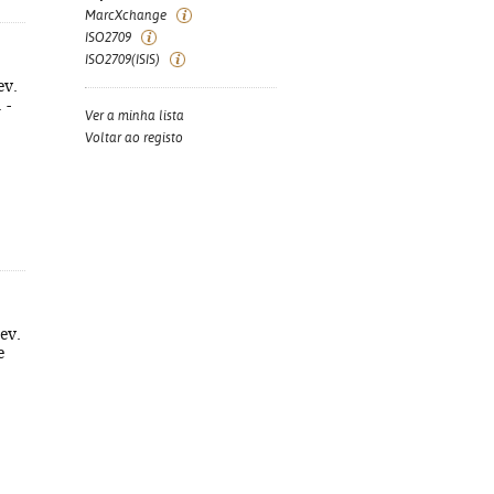
MarcXchange
ISO2709
ISO2709(ISIS)
ev.
 -
Ver a minha lista
Voltar ao registo
ev.
e