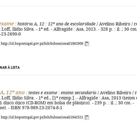
 exame
: história A, 12
: 12º ano de escolaridade
/ Avelino Ribeiro / r
off, Ilídio Silva. - 1ª ed. - Alfragide : Asa, 2013. - 328 p. : il. ; 30 cm.
-23-2690-0
: http://id.bnportugal.gov.pt/bib/bibnacional/1862808
NAR À LISTA
 A, 12º ano
: testes e exame
: ensino secundario
/ Avelino Ribeiro / r
Loff, Ilídio Silva. - 1ª ed., [1ª reimp.]. - Alfragide : Asa, 2013 (testes 
disco ótico (CD-ROM) em bolsa de plástico). - 239 p. : il. ; 30 cm. -
me). - ISBN 978-989-23-2074-8-1
: http://id.bnportugal.gov.pt/bib/bibnacional/1842521