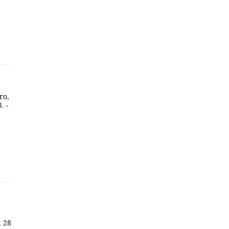
ro,
. -
; 28