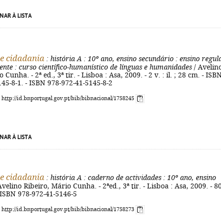
NAR À LISTA
 e cidadania
: história A
: 10º ano, ensino secundário
: ensino regul
ente
: curso científico-humanístico de línguas e humanidades
/ Avelin
 Cunha. - 2ª ed., 3ª tir. - Lisboa : Asa, 2009. - 2 v. : il. ; 28 cm. - ISB
45-8-1. - ISBN 978-972-41-5145-8-2
: http://id.bnportugal.gov.pt/bib/bibnacional/1758245
NAR À LISTA
 e cidadania
: história A
: caderno de actividades
: 10º ano, ensino
Avelino Ribeiro, Mário Cunha. - 2ªed., 3ª tir. - Lisboa : Asa, 2009. - 8
 - ISBN 978-972-41-5146-5
: http://id.bnportugal.gov.pt/bib/bibnacional/1758273