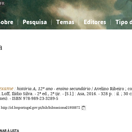
FR
Sobre
Pesquisa
Temas
Editores
Tipo 
obre a Bibliografia Nacional
imples
onhecimento, Informação...
onhecimento, Informação...
Combinada
A minha lista
Como utilizar
Filosofia, psicologia...
Filosofia, psicologia...
Perguntas frequente
a
iências sociais...
iências sociais...
Ciências exatas e naturais...
Ciências exatas e naturais...
rte, desporto...
rte, desporto...
Literatura, linguística...
Literatura, linguística...
 exame
: história A, 12º ano - ensino secundário
/ Avelino Ribeiro ; co
off, Ilídio Silva. - 2ª ed., 2ª tir. - [S.l.] : Asa, 2016. - 328 p. : il. ; 30 
mes). - ISBN 978-989-23-3289-5
: http://id.bnportugal.gov.pt/bib/bibnacional/1958872
NAR À LISTA