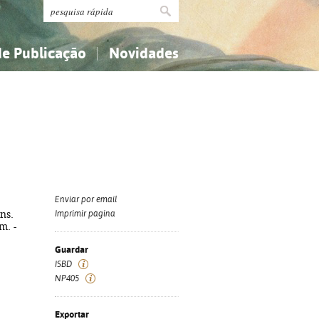
de Publicação
Novidades
s
Religião...
Religião...
Ciências aplicadas...
Ciências aplicadas...
História, geografia, biografias...
História, geografia, biografias...
Enviar por email
ns.
Imprimir página
cm. -
Guardar
ISBD
NP405
Exportar