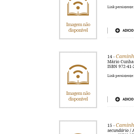
Link persistente
ADICIO
Caminho
14 -
Mário Cunha. -
ISBN 972-41-
Link persistente
ADICIO
Caminho
15 -
secundário
/ 