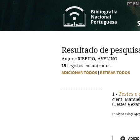
PT
EN
S
S
C
C
Resultado de pesquis
C
C
Autor:=RIBEIRO, AVELINO
A
A
15
registos encontrados
ADICIONAR TODOS
|
RETIRAR TODOS
Testes e
1 -
cient. Manuel L
(Testes e exa
Link persistente
ADICIO