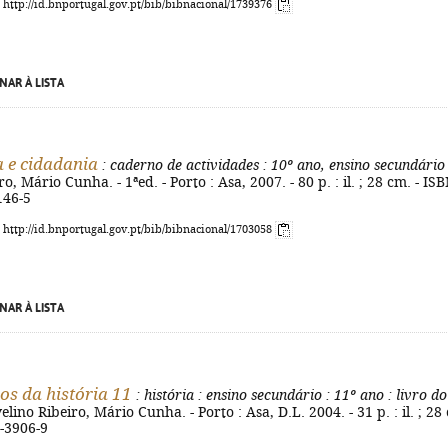
: http://id.bnportugal.gov.pt/bib/bibnacional/1739376
NAR À LISTA
a e cidadania
: caderno de actividades
: 10º ano, ensino secundário
o, Mário Cunha. - 1ªed. - Porto : Asa, 2007. - 80 p. : il. ; 28 cm. - IS
146-5
: http://id.bnportugal.gov.pt/bib/bibnacional/1703058
NAR À LISTA
s da história 11
: história
: ensino secundário
: 11º ano
: livro do
elino Ribeiro, Mário Cunha. - Porto : Asa, D.L. 2004. - 31 p. : il. ; 28
1-3906-9