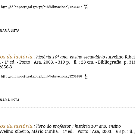
: http://id.bnportugal.gov.pt/bib/bibnacional/1231487
NAR À LISTA
s da história
: história 10º ano, ensino secundário
/ Avelino Ribei
 1ª ed. - Porto : Asa, 2003. - 319 p. : il. ; 28 cm. - Bibliografia, p. 318
2856-3
: http://id.bnportugal.gov.pt/bib/bibnacional/1231486
NAR À LISTA
s da história
: livro do professor
: história 10º ano, ensino
Avelino Ribeiro, Mário Cunha. - 1ª ed. - Porto : Asa, 2003. - 63 p. : il. 