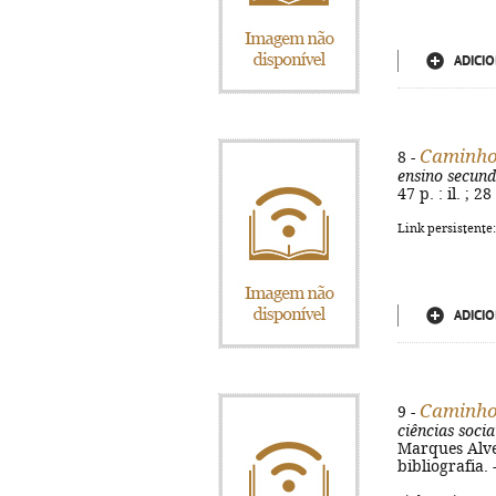
ADICIO
Caminhos
8 -
ensino secund
47 p. : il. ; 
Link persistente
ADICIO
Caminhos
9 -
ciências soci
Marques Alves.
bibliografia.