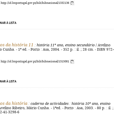
: http://id.bnportugal.gov.pt/bib/bibnacional/1332136
NAR À LISTA
s da história 11
: história 11º ano, ensino secundário
/ Avelino
 Cunha. - 1ª ed. - Porto : Asa, 2004. - 352 p. : il. ; 28 cm. - ISBN 972-
: http://id.bnportugal.gov.pt/bib/bibnacional/1315081
NAR À LISTA
s da história
: caderno de actividades
: história 10º ano, ensino
Avelino Ribeiro, Mário Cunha. - 1ªed. - Porto : Asa, 2003. - 80 p. : il. ;
72-41-3298-6