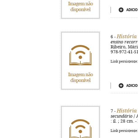
ADICIO
História
6 -
ensino recorr
Ribeiro, Mário
978-972-41-51
Link persistente
ADICIO
História
7 -
secundário
/ 
: il. ; 28 cm.
Link persistente