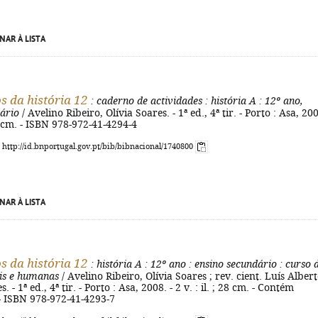
NAR À LISTA
 da história 12
: caderno de actividades
: história A
: 12º ano,
ário
/ Avelino Ribeiro, Olívia Soares. - 1ª ed., 4ª tir. - Porto : Asa, 200
28 cm. - ISBN 978-972-41-4294-4
: http://id.bnportugal.gov.pt/bib/bibnacional/1740800
NAR À LISTA
 da história 12
: história A
: 12º ano
: ensino secundário
: curso 
ais e humanas
/ Avelino Ribeiro, Olívia Soares ; rev. cient. Luís Alber
 - 1ª ed., 4ª tir. - Porto : Asa, 2008. - 2 v. : il. ; 28 cm. - Contém
 - ISBN 978-972-41-4293-7