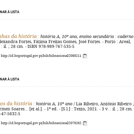
NAR À LISTA
nhas da história
: história A, 10º ano, ensino secundário
: caderno
lexandra Fortes, Fátima Freitas Gomes, José Fortes. - Porto : Areal,
 : il. ; 28 cm. - ISBN 978-989-767-535-5
: http://id.bnportugal.gov.pt/bib/bibnacional/2088211
NAR À LISTA
os da história
: história A, 10º ano
/ Lia Ribeiro, António Ribeiro ;
men Soares... [et al.]. - 1ª ed. - [S.l.] : Texto, 2021. - 3 v. : il. ; 28 cm. 
-47-5632-5
: http://id.bnportugal.gov.pt/bib/bibnacional/2078262