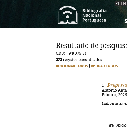
PT
EN
S
S
C
C
Resultado de pesquis
C
C
CDU: =94(075.3)
A
A
272
registos encontrados
ADICIONAR TODOS
|
RETIRAR TODOS
Preparaç
1 -
António Antão
Editora, 2025.
Link persistente
ADICIO