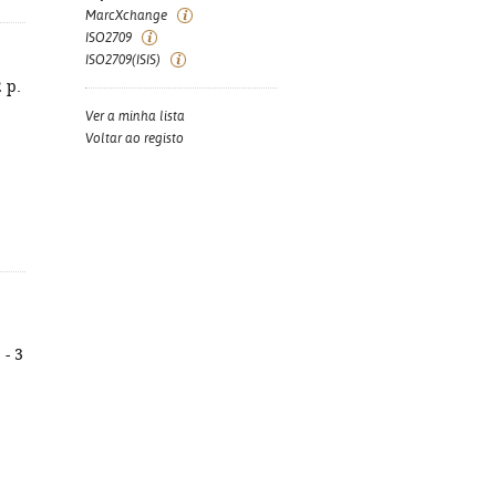
MarcXchange
ISO2709
ISO2709(ISIS)
 p.
Ver a minha lista
Voltar ao registo
 - 3