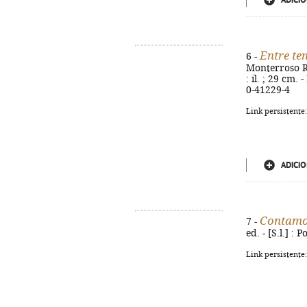
ADICIO
Entre t
6 -
Monterroso Ro
: il. ; 29 cm
0-41229-4
Link persistente
ADICIO
Contamos
7 -
ed. - [S.l.] :
Link persistente