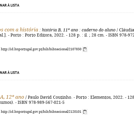
NAR À LISTA
 com a história
: história B, 11º ano
: caderno do aluno
/ Cláudi
al.]. - Porto : Porto Editora, 2022. - 128 p. : il. ; 28 cm. - ISBN 978-97
: http://id.bnportugal.gov.pt/bib/bibnacional/2107850
NAR À LISTA
 A, 12º ano
/ Paulo David Coutinho. - Porto : Elementos, 2022. - 128
esumos). - ISBN 978-989-567-021-5
: http://id.bnportugal.gov.pt/bib/bibnacional/2120101