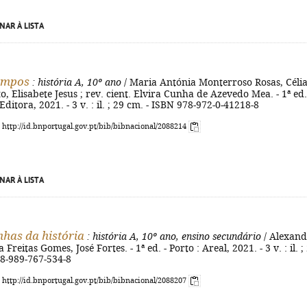
NAR À LISTA
empos
: história A, 10º ano
/ Maria Antónia Monterroso Rosas, Céli
o, Elisabete Jesus ; rev. cient. Elvira Cunha de Azevedo Mea. - 1ª ed.
Editora, 2021. - 3 v. : il. ; 29 cm. - ISBN 978-972-0-41218-8
: http://id.bnportugal.gov.pt/bib/bibnacional/2088214
NAR À LISTA
nhas da história
: história A, 10º ano, ensino secundário
/ Alexan
 Freitas Gomes, José Fortes. - 1ª ed. - Porto : Areal, 2021. - 3 v. : il. ;
78-989-767-534-8
: http://id.bnportugal.gov.pt/bib/bibnacional/2088207