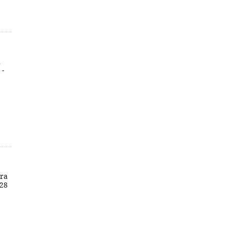
a
 -
dra
 28