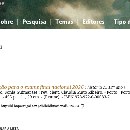
FR
Sobre
Pesquisa
Temas
Editores
Tipo 
obre a Bibliografia Nacional
imples
onhecimento, Informação...
onhecimento, Informação...
Combinada
A minha lista
Como utilizar
Filosofia, psicologia...
Filosofia, psicologia...
Perguntas frequente
a
iências sociais...
iências sociais...
Ciências exatas e naturais...
Ciências exatas e naturais...
rte, desporto...
rte, desporto...
Literatura, linguística...
Literatura, linguística...
ão para o exame final nacional 2026
: história A, 12º ano
/
, Sonia Guimarães ; rev. cient. Claúdia Pinto Ribeiro. - Porto : Port
 - 455 p. : il. ; 29 cm. - (Exame). - ISBN 978-972-0-00683-7
: http://id.bnportugal.gov.pt/bib/bibnacional/2224664
NAR À LISTA