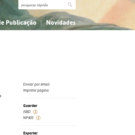
de Publicação
Novidades
s
Religião...
Religião...
Ciências aplicadas...
Ciências aplicadas...
História, geografia, biografias...
História, geografia, biografias...
Enviar por email
Imprimir página
o
Guardar
ISBD
NP405
Exportar