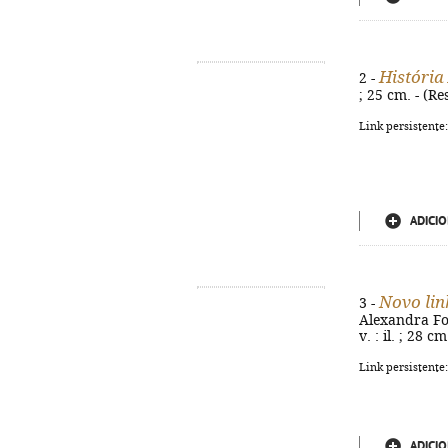
História
2 -
; 25 cm. - (R
Link persistente
ADICIO
Novo lin
3 -
Alexandra Fort
v. : il. ; 28 
Link persistente
ADICIO