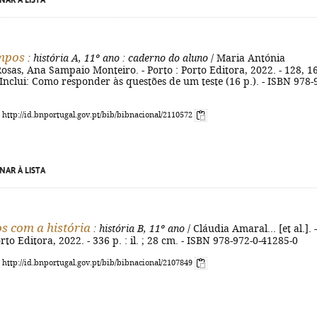
NAR À LISTA
empos
: história A, 11º ano
: caderno do aluno
/ Maria Antónia
sas, Ana Sampaio Monteiro. - Porto : Porto Editora, 2022. - 128, 16
. - Inclui: Como responder às questões de um teste (16 p.). - ISBN 978-
: http://id.bnportugal.gov.pt/bib/bibnacional/2110572
NAR À LISTA
 com a história
: história B, 11º ano
/ Cláudia Amaral... [et al.]. -
 Porto Editora, 2022. - 336 p. : il. ; 28 cm. - ISBN 978-972-0-41285-0
: http://id.bnportugal.gov.pt/bib/bibnacional/2107849