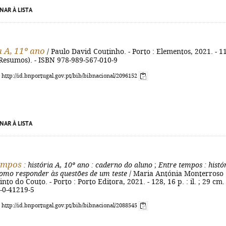
NAR À LISTA
a A, 11º ano
/ Paulo David Coutinho. - Porto : Elementos, 2021. - 1
 (Resumos). - ISBN 978-989-567-010-9
: http://id.bnportugal.gov.pt/bib/bibnacional/2096152
NAR À LISTA
empos
: história A, 10º ano
: caderno do aluno
;
Entre tempos
: histó
omo responder às questões de um teste
/ Maria Antónia Monterroso
into do Couto. - Porto : Porto Editora, 2021. - 128, 16 p. : il. ; 29 cm. 
-0-41219-5
: http://id.bnportugal.gov.pt/bib/bibnacional/2088545