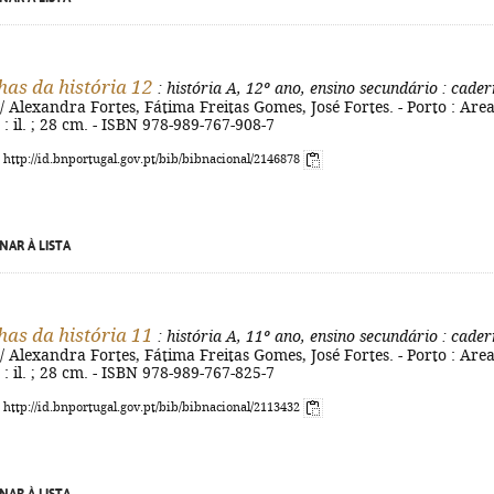
has da história 12
: história A, 12º ano, ensino secundário
: cader
/ Alexandra Fortes, Fátima Freitas Gomes, José Fortes. - Porto : Area
 : il. ; 28 cm. - ISBN 978-989-767-908-7
: http://id.bnportugal.gov.pt/bib/bibnacional/2146878
NAR À LISTA
has da história 11
: história A, 11º ano, ensino secundário
: cader
/ Alexandra Fortes, Fátima Freitas Gomes, José Fortes. - Porto : Area
 : il. ; 28 cm. - ISBN 978-989-767-825-7
: http://id.bnportugal.gov.pt/bib/bibnacional/2113432