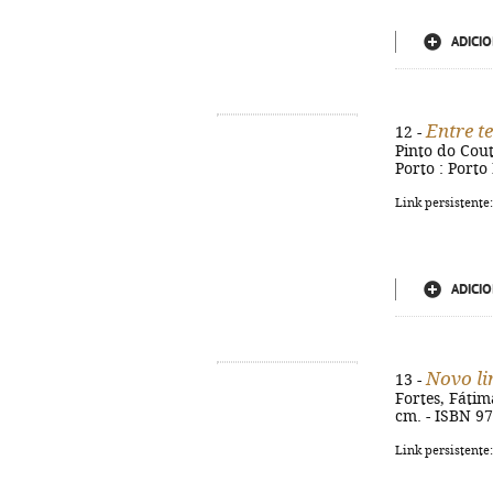
ADICIO
Entre t
12 -
Pinto do Cout
Porto : Porto 
Link persistente
ADICIO
Novo li
13 -
Fortes, Fátima
cm. - ISBN 9
Link persistente