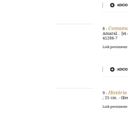
ADICIO
Contamos
8 -
Amaral... [et 
41286-7
Link persistente
ADICIO
História
9 -
; 25 cm. - (R
Link persistente