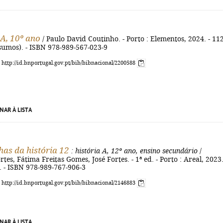
 A, 10º ano
/ Paulo David Coutinho. - Porto : Elementos, 2024. - 112
esumos). - ISBN 978-989-567-023-9
: http://id.bnportugal.gov.pt/bib/bibnacional/2200588
NAR À LISTA
has da história 12
: história A, 12º ano, ensino secundário
/
es, Fátima Freitas Gomes, José Fortes. - 1ª ed. - Porto : Areal, 2023.
cm. - ISBN 978-989-767-906-3
: http://id.bnportugal.gov.pt/bib/bibnacional/2146883
NAR À LISTA