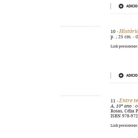
ADICIO
Históri
10 -
p. ; 25 cm. -
Link persistente
ADICIO
Entre t
11 -
A, 10º ano
: c
Rosas, Célia P
ISBN 978-972
Link persistente