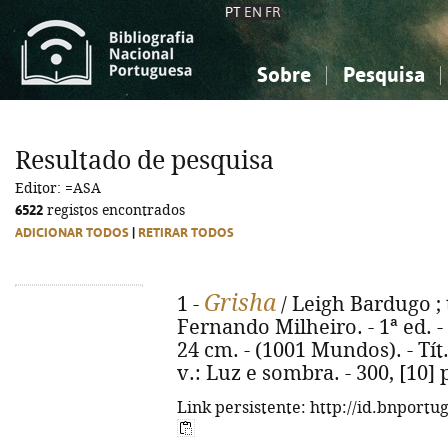
PT
EN
FR
Sobre
Pesquisa
Sobre a Bibliografia Nacional
Simples
Conhecimento, Informação...
Conhecimento, Informação...
Combinada
A
Resultado de pesquisa
Ciências sociais...
Ciências sociais...
Editor: =ASA
Arte, desporto...
Arte, desporto...
6522
registos encontrados
ADICIONAR TODOS
|
RETIRAR TODOS
Grisha
1 -
/ Leigh Bardugo ; 
Fernando Milheiro. - 1ª ed. - Al
24 cm. - (1001 Mundos). - Tít
v.: Luz e sombra. - 300, [10]
Link persistente: http://id.bnportu