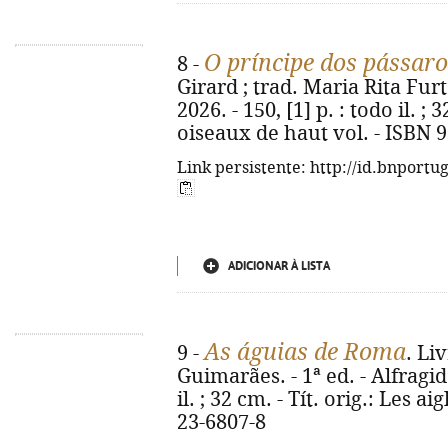
O príncipe dos pássaro
8 -
Girard ; trad. Maria Rita Furt
2026. - 150, [1] p. : todo il. ; 
oiseaux de haut vol. - ISBN 
Link persistente: http://id.bnportu
ADICIONAR À LISTA
As águias de Roma
9 -
. Li
Guimarães. - 1ª ed. - Alfragide
il. ; 32 cm. - Tít. orig.: Les 
23-6807-8