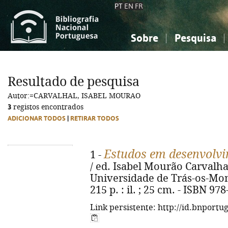
PT
EN
FR
Sobre
Pesquisa
Sobre a Bibliografia Nacional
Simples
Conhecimento, Informação...
Conhecimento, Informação...
Combinada
A
Resultado de pesquisa
Ciências sociais...
Ciências sociais...
Autor:=CARVALHAL, ISABEL MOURAO
Arte, desporto...
Arte, desporto...
3
registos encontrados
ADICIONAR TODOS
|
RETIRAR TODOS
Estudos em desenvolvi
1 -
/ ed. Isabel Mourão Carvalhal...
Universidade de Trás-os-Mont
215 p. : il. ; 25 cm. - ISBN 97
Link persistente: http://id.bnportu