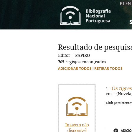
PT
EN
S
S
C
C
Resultado de pesquis
C
C
Editor: =PAPIRO
A
A
765
registos encontrados
ADICIONAR TODOS
|
RETIRAR TODOS
Os tigre
1 -
cm. - (Novela)
Link persistente
ADICIO