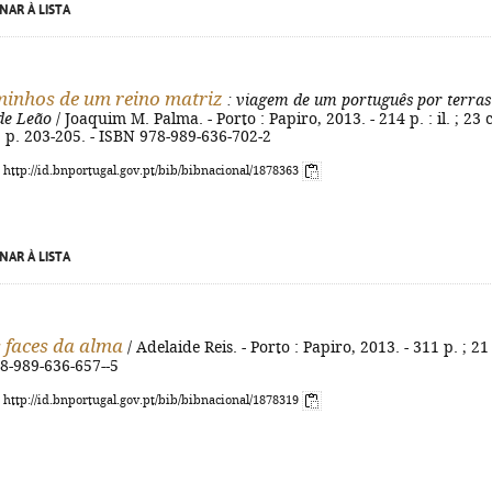
NAR À LISTA
inhos de um reino matriz
: viagem de um português por terras
de Leão
/ Joaquim M. Palma. - Porto : Papiro, 2013. - 214 p. : il. ; 23 
a, p. 203-205. - ISBN 978-989-636-702-2
: http://id.bnportugal.gov.pt/bib/bibnacional/1878363
NAR À LISTA
 faces da alma
/ Adelaide Reis. - Porto : Papiro, 2013. - 311 p. ; 21
8-989-636-657--5
: http://id.bnportugal.gov.pt/bib/bibnacional/1878319