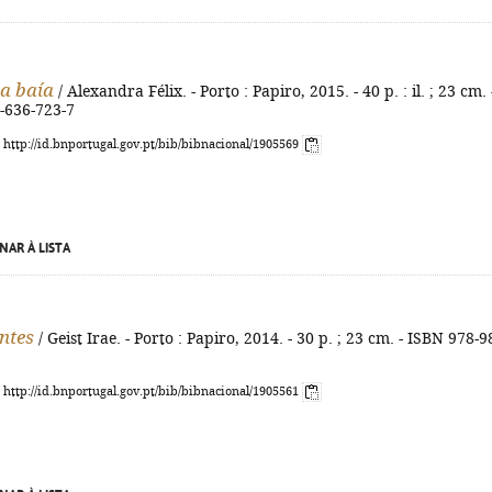
da baía
/ Alexandra Félix. - Porto : Papiro, 2015. - 40 p. : il. ; 23 cm. 
-636-723-7
: http://id.bnportugal.gov.pt/bib/bibnacional/1905569
NAR À LISTA
antes
/ Geist Irae. - Porto : Papiro, 2014. - 30 p. ; 23 cm. - ISBN 978-9
: http://id.bnportugal.gov.pt/bib/bibnacional/1905561