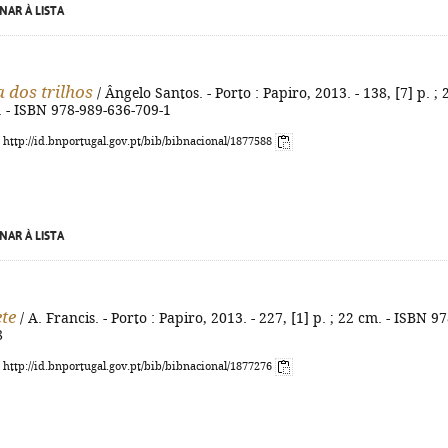
NAR À LISTA
a dos trilhos
/ Ângelo Santos. - Porto : Papiro, 2013. - 138, [7] p. ; 
). - ISBN 978-989-636-709-1
: http://id.bnportugal.gov.pt/bib/bibnacional/1877588
NAR À LISTA
te
/ A. Francis. - Porto : Papiro, 2013. - 227, [1] p. ; 22 cm. - ISBN 97
8
: http://id.bnportugal.gov.pt/bib/bibnacional/1877276