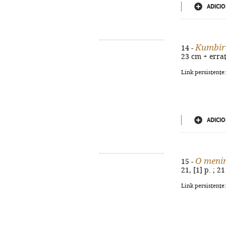
ADICIO
Kumbir
14 -
23 cm + errata
Link persistente
ADICIO
O menin
15 -
21, [1] p. ; 
Link persistente