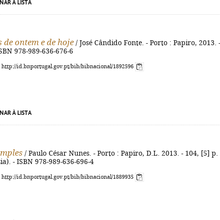
NAR À LISTA
s de ontem e de hoje
/ José Cândido Fonte. - Porto : Papiro, 2013. 
 ISBN 978-989-636-676-6
: http://id.bnportugal.gov.pt/bib/bibnacional/1892596
NAR À LISTA
imples
/ Paulo César Nunes. - Porto : Papiro, D.L. 2013. - 104, [5] p. 
sia). - ISBN 978-989-636-696-4
: http://id.bnportugal.gov.pt/bib/bibnacional/1889935