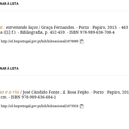
NAR À LISTA
a
: estreitando laços
/ Graça Fernandes. - Porto : Papiro, 2013. - 463 
 ([1] f.). - Bibliografia, p. 452-459. - ISBN 978-989-636-708-4
: http://id.bnportugal.gov.pt/bib/bibnacional/1876060
NAR À LISTA
o e o rio
/ José Cândido Fonte ; il. Rosa Feijão. - Porto : Papiro, 201
21 cm. - ISBN 978-989-636-684-1
: http://id.bnportugal.gov.pt/bib/bibnacional/1875926