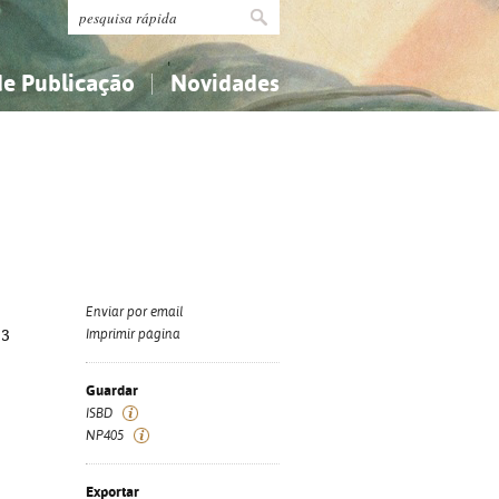
de Publicação
Novidades
s
Religião...
Religião...
Ciências aplicadas...
Ciências aplicadas...
História, geografia, biografias...
História, geografia, biografias...
Enviar por email
23
Imprimir página
Guardar
ISBD
NP405
Exportar