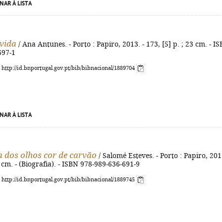
NAR À LISTA
 vida
/ Ana Antunes. - Porto : Papiro, 2013. - 173, [5] p. ; 23 cm. - I
697-1
: http://id.bnportugal.gov.pt/bib/bibnacional/1889704
NAR À LISTA
 dos olhos cor de carvão
/ Salomé Esteves. - Porto : Papiro, 201
0 cm. - (Biografia). - ISBN 978-989-636-691-9
: http://id.bnportugal.gov.pt/bib/bibnacional/1889745