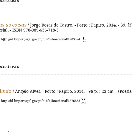
NAR À LISTA
as as coisas
/ Jorge Rosas de Castro. - Porto : Papiro, 2014. - 39, [3
oesia). - ISBN 978-989-636-718-3
: http://id.bnportugal.gov.pt/bib/bibnacional/1905574
NAR À LISTA
fundo
/ Ângelo Alves. - Porto : Papiro, 2014. - 96 p. ; 23 cm. - (Poesia
: http://id.bnportugal.gov.pt/bib/bibnacional/1876853