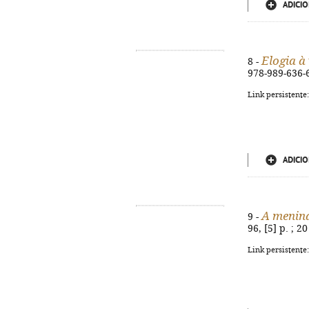
ADICIO
Elogia à
8 -
978-989-636-
Link persistente
ADICIO
A menina
9 -
96, [5] p. ; 2
Link persistente