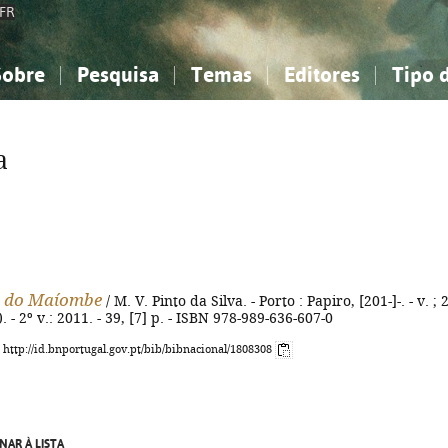
FR
Sobre
Pesquisa
Temas
Editores
Tipo 
obre a Bibliografia Nacional
imples
onhecimento, Informação...
onhecimento, Informação...
Combinada
A minha lista
Como utilizar
Filosofia, psicologia...
Filosofia, psicologia...
Perguntas frequente
a
iências sociais...
iências sociais...
Ciências exatas e naturais...
Ciências exatas e naturais...
rte, desporto...
rte, desporto...
Literatura, linguística...
Literatura, linguística...
s do Maíombe
/ M. V. Pinto da Silva. - Porto : Papiro, [201-]-. - v. ; 
. - 2º v.: 2011. - 39, [7] p. - ISBN 978-989-636-607-0
: http://id.bnportugal.gov.pt/bib/bibnacional/1808308
NAR À LISTA