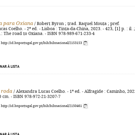
a para Oxiana
/ Robert Byron ; trad. Raquel Mouta ; pref.
s Coelho. - 2ª ed. - Lisboa : Tinta-da-China, 2023. - 423, [1] p. : il. 
ig.: The road to Oxiana. - ISBN 978-989-671-233-4
: http://id.bnportugal.gov.pt/bib/bibnacional/2153153
NAR À LISTA
e roda
/ Alexandra Lucas Coelho. - 1ª ed. - Alfragide : Caminho, 2023
 20 cm. - ISBN 978-972-21-3207-7
: http://id.bnportugal.gov.pt/bib/bibnacional/2150461
NAR À LISTA