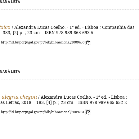
NAR À LISTA
xico
/ Alexandra Lucas Coelho. - 1ª ed. - Lisboa : Companhia das
 - 383, [2] p. ; 23 cm. - ISBN 978-989-665-693-5
: http://id.bnportugal.gov.pt/bib/bibnacional/2009450
NAR À LISTA
 alegria chegou
/ Alexandra Lucas Coelho. - 1ª ed. - Lisboa :
 Letras, 2018. - 183, [4] p. ; 23 cm. - ISBN 978-989-665-652-2
: http://id.bnportugal.gov.pt/bib/bibnacional/2009281