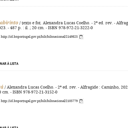
labirinto
/ texto e fot. Alexandra Lucas Coelho. - 2ª ed. rev. - Alfra
23. - 487 p. : il. ; 20 cm. - ISBN 978-972-21-3222-0
: http://id.bnportugal.gov.pt/bib/bibnacional/2149825
NAR À LISTA
rá
/ Alexandra Lucas Coelho. - 2ª ed. rev. - Alfragide : Caminho, 2022
 20 cm. - ISBN 978-972-21-3152-0
: http://id.bnportugal.gov.pt/bib/bibnacional/2105779