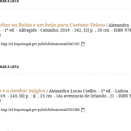
NAR À LISTA
oltas na Bahia e um beijo para Caetano Veloso
/ Alexandra
- 1ª ed. - Alfragide : Caminho, 2019. - 262, [5] p. ; 20 cm. - ISBN 978
4
: http://id.bnportugal.gov.pt/bib/bibnacional/2047192
NAR À LISTA
 e o tambor mágico
/ Alexandra Lucas Coelho. - 1ª ed. - Lisboa :
9. - 143, [8] p. : il. ; 23 cm. - (As aventuras de Orlando ; 2). - ISBN 
9
: http://id.bnportugal.gov.pt/bib/bibnacional/2022388