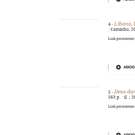
Líbano, 
4 -
: Caminho, 20
Link persistente
ADICIO
Deus-da
5 -
563 p. : il. ;
Link persistente