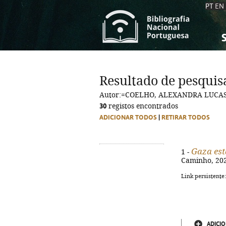
PT
EN
S
S
C
C
Resultado de pesquis
C
C
Autor:=COELHO, ALEXANDRA LUCAS,
A
A
30
registos encontrados
ADICIONAR TODOS
|
RETIRAR TODOS
Gaza est
1 -
Caminho, 2025
Link persistente
ADICIO