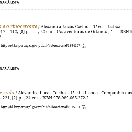
NAR À LISTA
 e o rinoceronte
/ Alexandra Lucas Coelho. - 1ª ed. - Lisboa :
7. - 112, [8] p. : il. ; 22 cm. - (As aventuras de Orlando ; 1). - ISBN 
3
: http://id.bnportugal.gov.pt/bib/bibnacional/1984167
NAR À LISTA
te roda
/ Alexandra Lucas Coelho. - 1ª ed. - Lisboa : Companhia das
 - 221, [2] p. ; 24 cm. - ISBN 978-989-665-272-2
: http://id.bnportugal.gov.pt/bib/bibnacional/1975701