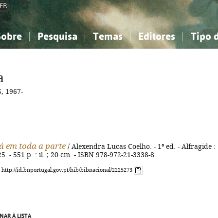
FR
Sobre
Pesquisa
Temas
Editores
Tipo 
obre a Bibliografia Nacional
imples
onhecimento, Informação...
onhecimento, Informação...
Combinada
A minha lista
Como utilizar
Filosofia, psicologia...
Filosofia, psicologia...
Perguntas frequente
a
iências sociais...
iências sociais...
Ciências exatas e naturais...
Ciências exatas e naturais...
 1967-
rte, desporto...
rte, desporto...
Literatura, linguística...
Literatura, linguística...
á em toda a parte
/ Alexendra Lucas Coelho. - 1ª ed. - Alfragide :
. - 551 p. : il. ; 20 cm. - ISBN 978-972-21-3338-8
: http://id.bnportugal.gov.pt/bib/bibnacional/2225273
NAR À LISTA