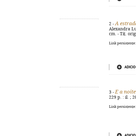
A estrad
2 -
Alexandra Luca
cm. - Tít. or
Link persistente
ADICIO
E a noit
3 -
229 p. : il. ;
Link persistente
ADICIO