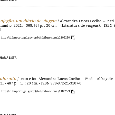
NAR À LISTA
afegão, um diário de viagem
/ Alexandra Lucas Coelho. - 6ª ed.
minho, 2021. - 368, [6] p. ; 20 cm. - (Literatura de viagens). - ISBN 
6
: http://id.bnportugal.gov.pt/bib/bibnacional/2106280
NAR À LISTA
labirinto
/ texto e fot. Alexandra Lucas Coelho. - 1ª ed. - Alfragide :
. - 487 p. : il. ; 20 cm. - ISBN 978-972-21-3107-0
: http://id.bnportugal.gov.pt/bib/bibnacional/2106279