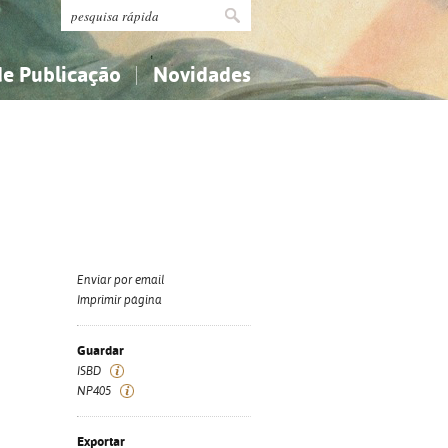
de Publicação
Novidades
s
Religião...
Religião...
Ciências aplicadas...
Ciências aplicadas...
História, geografia, biografias...
História, geografia, biografias...
Enviar por email
Imprimir página
Guardar
ISBD
NP405
Exportar