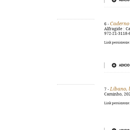
ADICIO
Caderno 
6 -
Alfragide : Ca
972-21-3118-
Link persistente
ADICIO
Líbano, 
7 -
Caminho, 2021
Link persistente