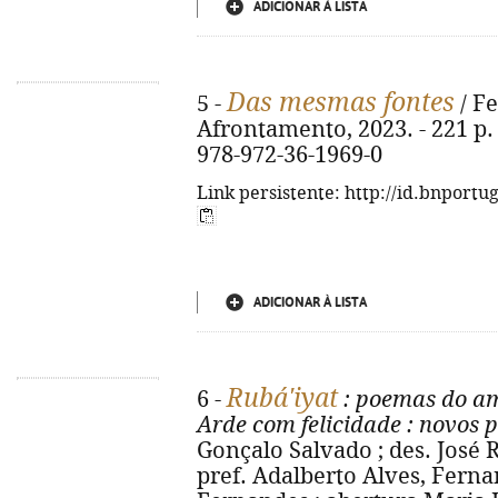
ADICIONAR À LISTA
Das mesmas fontes
5 -
/ Fe
Afrontamento, 2023. - 221 p. ;
978-972-36-1969-0
Link persistente: http://id.bnportu
ADICIONAR À LISTA
Rubá'iyat
6 -
: poemas do am
Arde com felicidade
: novos 
Gonçalo Salvado ; des. José 
pref. Adalberto Alves, Fern