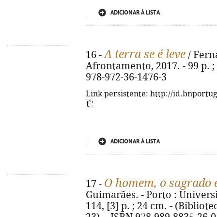
ADICIONAR À LISTA
A terra se é leve
16 -
/ Fern
Afrontamento, 2017. - 99 p. ; 
978-972-36-1476-3
Link persistente: http://id.bnportu
ADICIONAR À LISTA
O homem, o sagrado e
17 -
Guimarães. - Porto : Universi
114, [3] p. ; 24 cm. - (Biblio