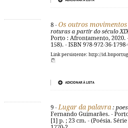
ADICIONAR À LISTA
Os outros movimentos 
8 -
roturas a partir do século XI
Porto : Afrontamento, 2020. - 
158). - ISBN 978-972-36-1798-
Link persistente: http://id.bnportu
ADICIONAR À LISTA
Lugar da palavra
9 -
: poes
Fernando Guimarães. - Porto 
[1] p. ; 23 cm. - (Poésia. Séri
1770-2