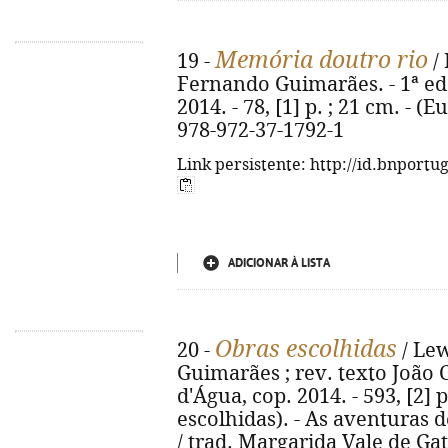
Memória doutro rio
19 -
/ 
Fernando Guimarães. - 1ª ed. 
2014. - 78, [1] p. ; 21 cm. - 
978-972-37-1792-1
Link persistente: http://id.bnportu
ADICIONAR À LISTA
Obras escolhidas
20 -
/ Lew
Guimarães ; rev. texto João C
d'Água, cop. 2014. - 593, [2] p.
escolhidas). - As aventuras 
/ trad. Margarida Vale de Gato 