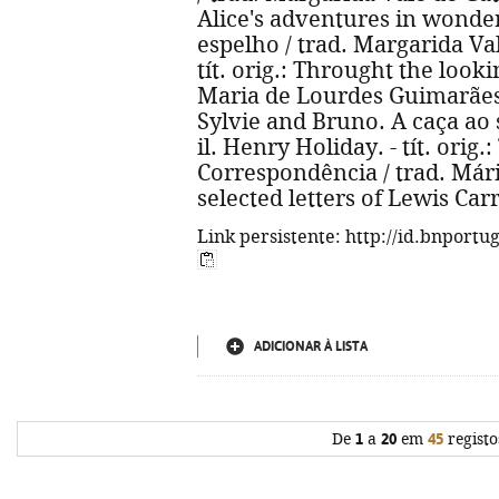
Alice's adventures in wonder
espelho / trad. Margarida Vale
tít. orig.: Throught the looki
Maria de Lourdes Guimarães ; i
Sylvie and Bruno. A caça ao 
il. Henry Holiday. - tít. orig
Correspondência / trad. Mário
selected letters of Lewis Car
Link persistente: http://id.bnportu
ADICIONAR À LISTA
De
1
a
20
em
45
registo