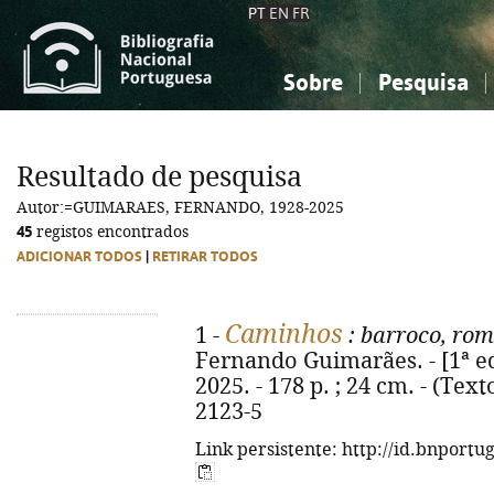
PT
EN
FR
Sobre
Pesquisa
Sobre a Bibliografia Nacional
Simples
Conhecimento, Informação...
Conhecimento, Informação...
Combinada
A
Resultado de pesquisa
Ciências sociais...
Ciências sociais...
Autor:=GUIMARAES, FERNANDO, 1928-2025
Arte, desporto...
Arte, desporto...
45
registos encontrados
ADICIONAR TODOS
|
RETIRAR TODOS
Caminhos
1 -
: barroco, ro
Fernando Guimarães. - [1ª ed
2025. - 178 p. ; 24 cm. - (Text
2123-5
Link persistente: http://id.bnportu