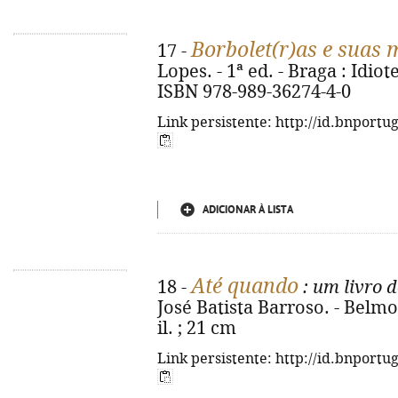
Borbolet(r)as e suas 
17 -
Lopes. - 1ª ed. - Braga : Idiot
ISBN 978-989-36274-4-0
Link persistente: http://id.bnportu
ADICIONAR À LISTA
Até quando
18 -
: um livro 
José Batista Barroso. - Belmont
il. ; 21 cm
Link persistente: http://id.bnportu