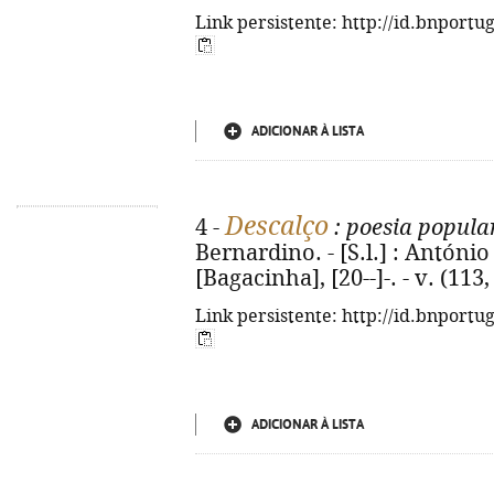
Link persistente: http://id.bnportu
ADICIONAR À LISTA
Descalço
4 -
: poesia popula
Bernardino. - [S.l.] : Antón
[Bagacinha], [20--]-. - v. (113, 
Link persistente: http://id.bnportu
ADICIONAR À LISTA