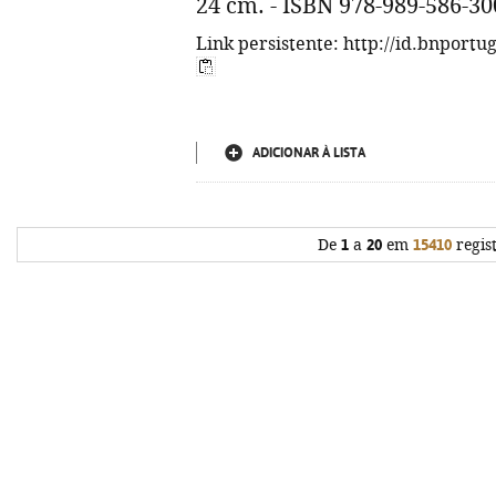
24 cm. - ISBN 978-989-586-30
Link persistente: http://id.bnportu
ADICIONAR À LISTA
De
1
a
20
em
15410
regis