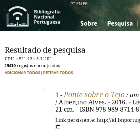
PT
EN
FR
Sobre
Pesquisa
Sobre a Bibliografia Nacional
Simples
Conhecimento, Informação...
Conhecimento, Informação...
Combinada
A
Resultado de pesquisa
Ciências sociais...
Ciências sociais...
CDU: =821.134.3-1"20"
Arte, desporto...
Arte, desporto...
15410
registos encontrados
ADICIONAR TODOS
|
RETIRAR TODOS
Ponte sobre o Tejo
1 -
: um 
/ Albertino Alves. - 2016. - Lis
21 cm. - ISBN 978-989-8714-8
Link persistente: http://id.bnportu