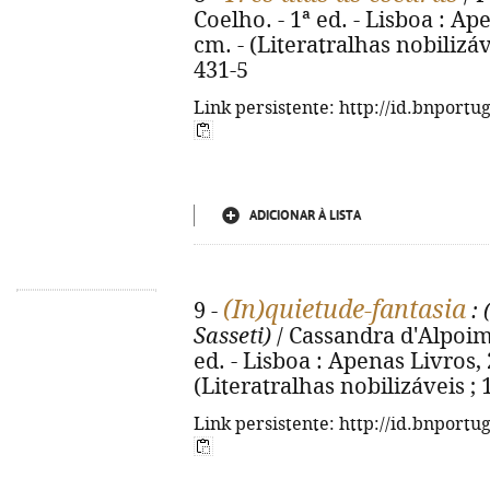
Coelho. - 1ª ed. - Lisboa : Ape
cm. - (Literatralhas nobilizáv
431-5
Link persistente: http://id.bnportu
ADICIONAR À LISTA
(In)quietude-fantasia
9 -
: 
Sasseti)
/ Cassandra d'Alpoim ;
ed. - Lisboa : Apenas Livros, 20
(Literatralhas nobilizáveis ;
Link persistente: http://id.bnportu