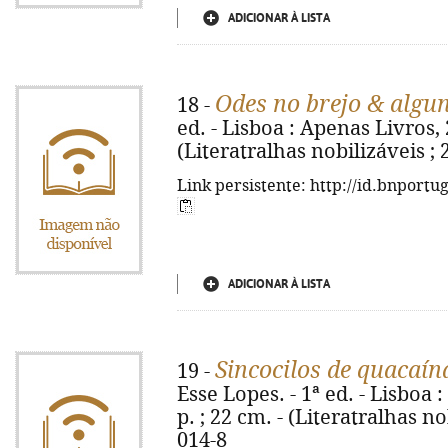
ADICIONAR À LISTA
Odes no brejo & algu
18 -
ed. - Lisboa : Apenas Livros, 2
(Literatralhas nobilizáveis ; 
Link persistente: http://id.bnportu
ADICIONAR À LISTA
Sincocilos de quacaí
19 -
Esse Lopes. - 1ª ed. - Lisboa :
p. ; 22 cm. - (Literatralhas no
014-8