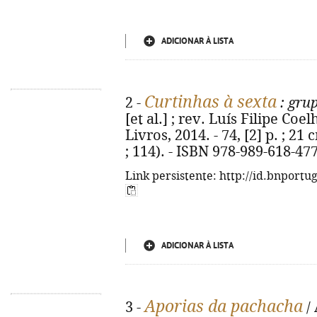
ADICIONAR À LISTA
Curtinhas à sexta
2 -
: gru
[et al.] ; rev. Luís Filipe Coe
Livros, 2014. - 74, [2] p. ; 21
; 114). - ISBN 978-989-618-47
Link persistente: http://id.bnportu
ADICIONAR À LISTA
Aporias da pachacha
3 -
/ 