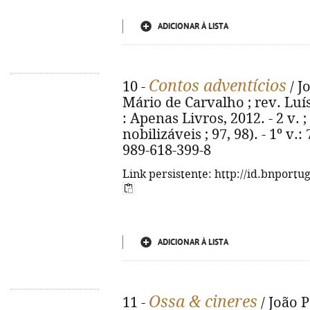
ADICIONAR À LISTA
Contos adventícios
10 -
/ J
Mário de Carvalho ; rev. Luís 
: Apenas Livros, 2012. - 2 v. ;
nobilizáveis ; 97, 98). - 1º v.: 
989-618-399-8
Link persistente: http://id.bnportu
ADICIONAR À LISTA
Ossa & cineres
11 -
/ João P