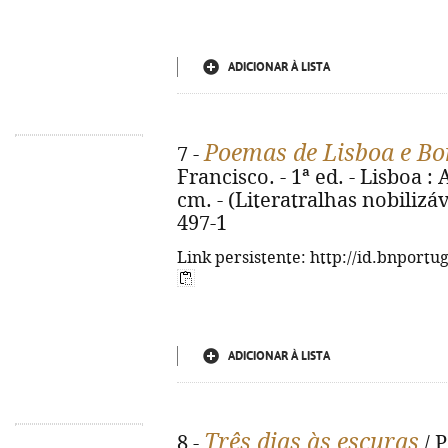
ADICIONAR À LISTA
Poemas de Lisboa e Bo
7 -
Francisco. - 1ª ed. - Lisboa : 
cm. - (Literatralhas nobilizáv
497-1
Link persistente: http://id.bnportu
ADICIONAR À LISTA
Três dias às escuras
8 -
/ P