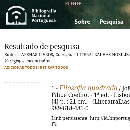
PT
EN
FR
Sobre
Pesquisa
Sobre a Bibliografia Nacional
Simples
Conhecimento, Informação...
Conhecimento, Informação...
Combinada
A
Resultado de pesquisa
Ciências sociais...
Ciências sociais...
Editor: =APENAS LIVROS, Colecção: =LITERATRALHAS NOBILIZ
Arte, desporto...
Arte, desporto...
20
registos encontrados
ADICIONAR TODOS
|
RETIRAR TODOS
Filosofia quadrada
1 -
/ Jo
Filipe Coelho. - 1ª ed. - Lisbo
[4] p. ; 21 cm. - (Literatralha
989-618-481-0
Link persistente: http://id.bnportu