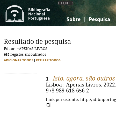
PT
EN
FR
Sobre
Pesquisa
Sobre a Bibliografia Nacional
Simples
Conhecimento, Informação...
Conhecimento, Informação...
Combinada
A
Resultado de pesquisa
Ciências sociais...
Ciências sociais...
Editor: =APENAS LIVROS
Arte, desporto...
Arte, desporto...
635
registos encontrados
ADICIONAR TODOS
|
RETIRAR TODOS
Isto, agora, são outros 
1 -
Lisboa : Apenas Livros, 2022. -
978-989-618-656-2
Link persistente: http://id.bnportu