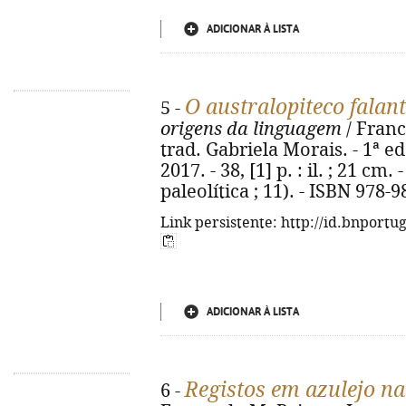
ADICIONAR À LISTA
O australopiteco falan
5 -
origens da linguagem
/ Franc
trad. Gabriela Morais. - 1ª ed
2017. - 38, [1] p. : il. ; 21 c
paleolítica ; 11). - ISBN 978-
Link persistente: http://id.bnportu
ADICIONAR À LISTA
Registos em azulejo n
6 -