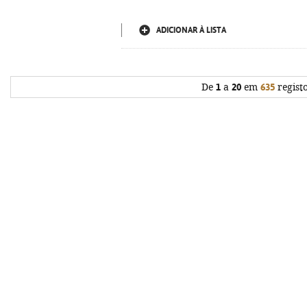
ADICIONAR À LISTA
De
1
a
20
em
635
regist