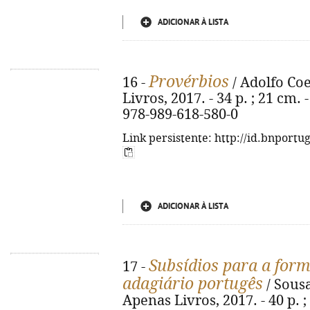
ADICIONAR À LISTA
Provérbios
16 -
/ Adolfo Coe
Livros, 2017. - 34 p. ; 21 cm. 
978-989-618-580-0
Link persistente: http://id.bnportu
ADICIONAR À LISTA
Subsídios para a form
17 -
adagiário portugês
/ Sousa
Apenas Livros, 2017. - 40 p. ;