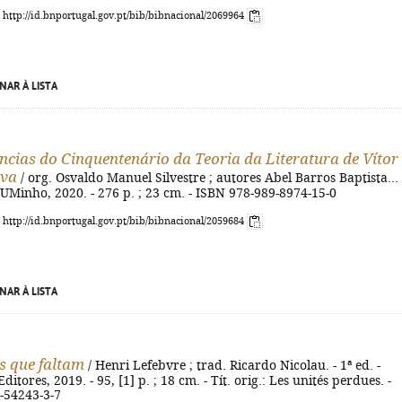
: http://id.bnportugal.gov.pt/bib/bibnacional/2069964
NAR À LISTA
ncias do Cinquentenário da Teoria da Literatura de Vítor
lva
/ org. Osvaldo Manuel Silvestre ; autores Abel Barros Baptista... 
 : UMinho, 2020. - 276 p. ; 23 cm. - ISBN 978-989-8974-15-0
: http://id.bnportugal.gov.pt/bib/bibnacional/2059684
NAR À LISTA
s que faltam
/ Henri Lefebvre ; trad. Ricardo Nicolau. - 1ª ed. -
ditores, 2019. - 95, [1] p. ; 18 cm. - Tít. orig.: Les unités perdues. -
-54243-3-7