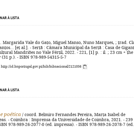
NAR À LISTA
d. Margarida Vale do Gato, Miguel Manso, Nuno Marques, ; trad. Cl
antos... [et al.]. - Sertã : Câmara Municipal da Sertã : Casa de Gigant
tural Mandriões no Vale Fértil, 2022. - 221, [1] p. : il. ; 23 cm + the
 (31 p.). - ISBN 978-989-54315-5-7
: http://id.bnportugal.gov.pt/bib/bibnacional/2121056
NAR À LISTA
 e poética
/ coord. Belmiro Fernandes Pereira, Marta Isabel de
eas. - Coimbra : Imprensa da Universidade de Coimbra, 2021. - 239 
- ISBN 978-989-26-2077-0 (ed. impressa). - ISBN 978-989-26-2078-7 (ed.