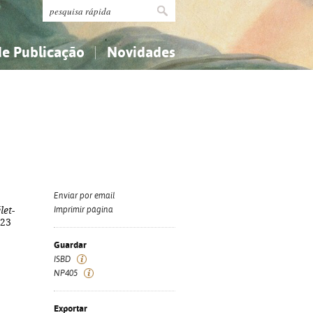
de Publicação
Novidades
s
Religião...
Religião...
Ciências aplicadas...
Ciências aplicadas...
História, geografia, biografias...
História, geografia, biografias...
Enviar por email
let-
Imprimir página
 23
Guardar
ISBD
NP405
Exportar