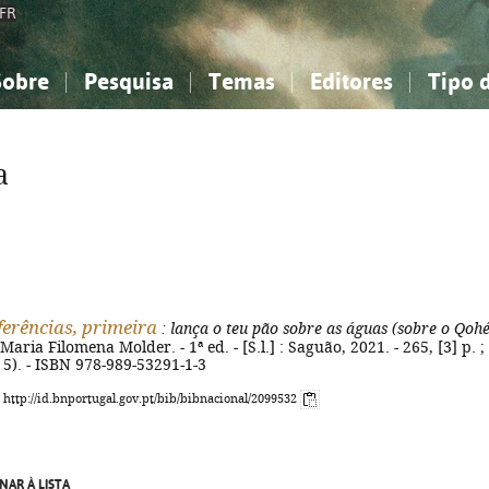
FR
Sobre
Pesquisa
Temas
Editores
Tipo 
obre a Bibliografia Nacional
imples
onhecimento, Informação...
onhecimento, Informação...
Combinada
A minha lista
Como utilizar
Filosofia, psicologia...
Filosofia, psicologia...
Perguntas frequente
a
iências sociais...
iências sociais...
Ciências exatas e naturais...
Ciências exatas e naturais...
rte, desporto...
rte, desporto...
Literatura, linguística...
Literatura, linguística...
ferências, primeira
: lança o teu pão sobre as águas (sobre o Qohé
 Maria Filomena Molder. - 1ª ed. - [S.l.] : Saguão, 2021. - 265, [3] p. ;
; 5). - ISBN 978-989-53291-1-3
: http://id.bnportugal.gov.pt/bib/bibnacional/2099532
NAR À LISTA