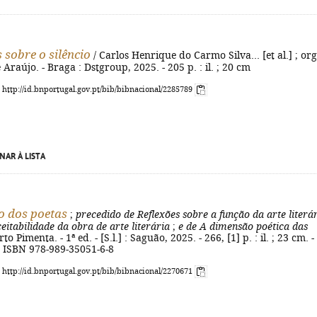
 sobre o silêncio
/ Carlos Henrique do Carmo Silva... [et al.] ; org
 Araújo. - Braga : Dstgroup, 2025. - 205 p. : il. ; 20 cm
: http://id.bnportugal.gov.pt/bib/bibnacional/2285789
NAR À LISTA
io dos poetas
;
precedido de Reflexões sobre a função da arte literár
eitabilidade da obra de arte literária
;
e de A dimensão poética das
to Pimenta. - 1ª ed. - [S.l.] : Saguão, 2025. - 266, [1] p. : il. ; 23 cm. -
 - ISBN 978-989-35051-6-8
: http://id.bnportugal.gov.pt/bib/bibnacional/2270671