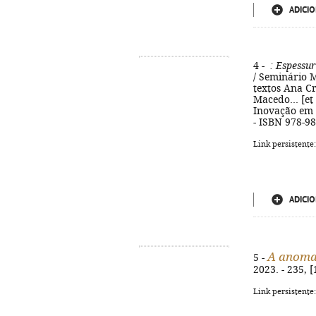
ADICIO
4 -
: Espessur
/ Seminário 
textos Ana Cr
Macedo... [et 
Inovação em Ed
- ISBN 978-9
Link persistente
ADICIO
A anomal
5 -
2023. - 235, [
Link persistente