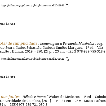
: http://id.bnportugal.gov.pt/bib/bibnacional/2044936
NAR À LISTA
o(s) de cumplicidade
: homenagem a Fernanda Menéndez
; org.
do Seara, Isabel Sebastião, Isabelle Simões Marques. - 1ª ed. - Vila
icão : Húmus, 2019. - 350, [2] p. ; 23 cm. - ISBN 978-989-755-318-9
: http://id.bnportugal.gov.pt/bib/bibnacional/2044421
NAR À LISTA
 das fontes
: Hélade e Roma
/ Walter de Medeiros. - 1ª ed. - Coimbr
niversidade de Coimbra, [201-]-. - v. ; 24 cm. - 2º v.: Luzes e afetos
64 p. - ISBN 978-989-721-030-3