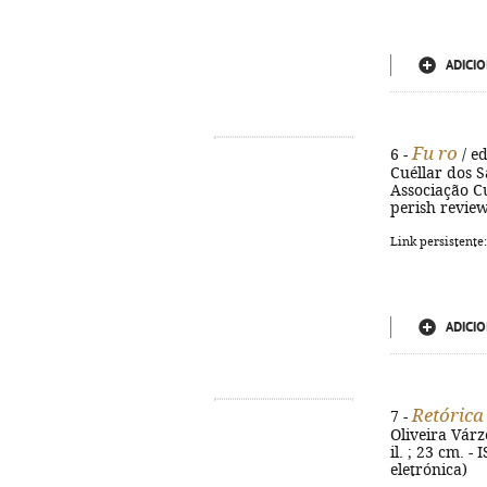
ADICIO
Fu ro
6 -
/ e
Cuéllar dos S
Associação Cul
perish review
Link persistente
ADICIO
Retórica
7 -
Oliveira Várz
il. ; 23 cm. 
eletrónica)