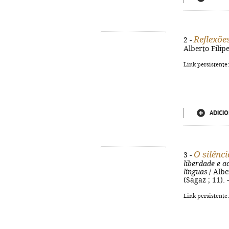
Reflexões
2 -
Alberto Filipe
Link persistente
ADICIO
O silênc
3 -
liberdade e ac
línguas
/ Alber
(Sagaz ; 11).
Link persistente