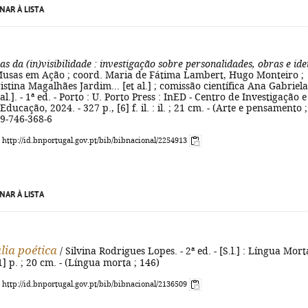
NAR À LISTA
as da (in)visibilidade
: investigação sobre personalidades, obras e ide
Musas em Ação ; coord. Maria de Fátima Lambert, Hugo Monteiro ;
istina Magalhães Jardim... [et al.] ; comissão científica Ana Gabriela
al.]. - 1ª ed. - Porto : U. Porto Press : InED - Centro de Investigação e
ucação, 2024. - 327 p., [6] f. il. : il. ; 21 cm. - (Arte e pensamento ;
89-746-368-6
: http://id.bnportugal.gov.pt/bib/bibnacional/2254913
NAR À LISTA
ia poética
/ Silvina Rodrigues Lopes. - 2ª ed. - [S.l.] : Língua Mort
1] p. ; 20 cm. - (Língua morta ; 146)
: http://id.bnportugal.gov.pt/bib/bibnacional/2136509