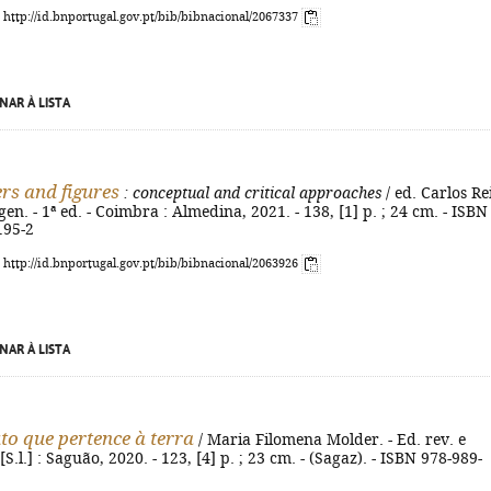
: http://id.bnportugal.gov.pt/bib/bibnacional/2067337
NAR À LISTA
rs and figures
: conceptual and critical approaches
/ ed. Carlos Rei
n. - 1ª ed. - Coimbra : Almedina, 2021. - 138, [1] p. ; 24 cm. - ISBN
195-2
: http://id.bnportugal.gov.pt/bib/bibnacional/2063926
NAR À LISTA
to que pertence à terra
/ Maria Filomena Molder. - Ed. rev. e
S.l.] : Saguão, 2020. - 123, [4] p. ; 23 cm. - (Sagaz). - ISBN 978-989-