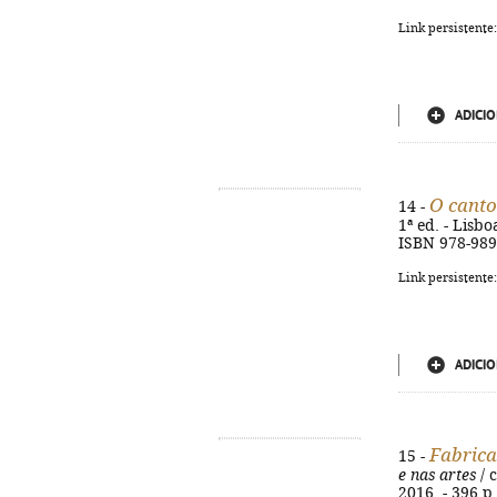
Link persistente
ADICIO
O canto
14 -
1ª ed. - Lisb
ISBN 978-989
Link persistente
ADICIO
Fabrica
15 -
e nas artes
/ 
2016. - 396 p.