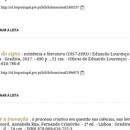
: http://id.bnportugal.gov.pt/bib/bibnacional/1885237
NAR À LISTA
 do signo
: existência e literatura (1957-1993)
/ Eduardo Lourenço.
oa : Gradiva, 2017. - 490 p. ; 21 cm. - (Obras de Eduardo Lourenço). -
-616-786-8
: http://id.bnportugal.gov.pt/bib/bibnacional/1994973
NAR À LISTA
r a inovação
: o processo criativo em questão nas ciências, nas let
coord. Annabela Rita, Fernando Cristóvão. - 1ª ed. - Lisboa : Gradiva
 : il. ; 24 cm. - ISBN 978-989-616-752-3