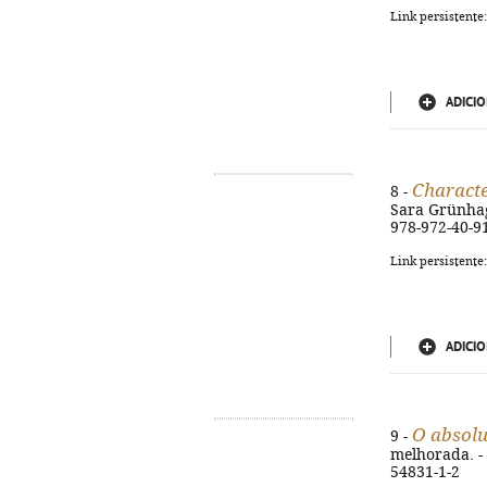
Link persistente
ADICIO
Characte
8 -
Sara Grünhage
978-972-40-9
Link persistente
ADICIO
O absolu
9 -
melhorada. - [
54831-1-2