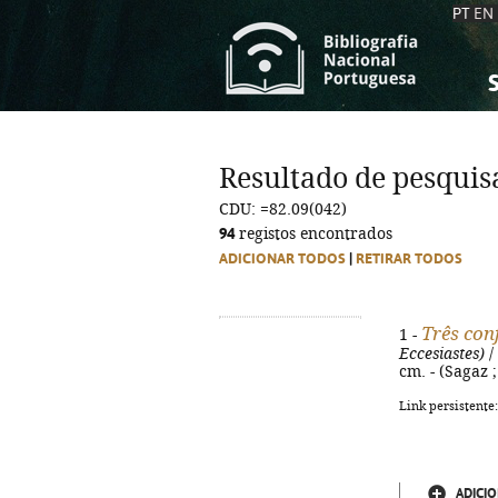
PT
EN
S
S
C
C
Resultado de pesquis
C
C
CDU: =82.09(042)
A
A
94
registos encontrados
ADICIONAR TODOS
|
RETIRAR TODOS
Três con
1 -
Eccesiastes)
/
cm. - (Sagaz 
Link persistente
ADICIO